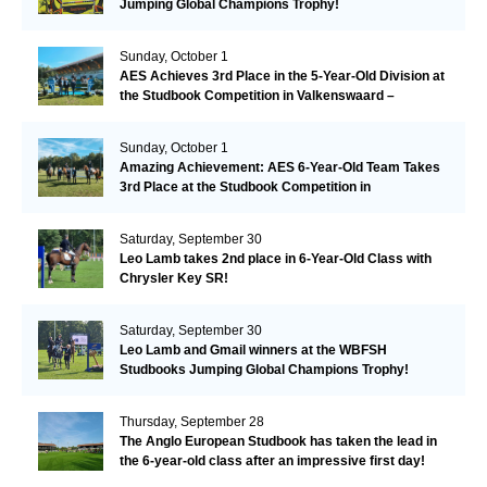
Jumping Global Champions Trophy!
Sunday, October 1
AES Achieves 3rd Place in the 5-Year-Old Division at
the Studbook Competition in Valkenswaard –
Remarkable!
Sunday, October 1
Amazing Achievement: AES 6-Year-Old Team Takes
3rd Place at the Studbook Competition in
Valkenswaard!
Saturday, September 30
Leo Lamb takes 2nd place in 6-Year-Old Class with
Chrysler Key SR!
Saturday, September 30
Leo Lamb and Gmail winners at the WBFSH
Studbooks Jumping Global Champions Trophy!
Thursday, September 28
The Anglo European Studbook has taken the lead in
the 6-year-old class after an impressive first day!​