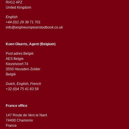
RH12 4PZ
​​United Kingdom
English
+44 (0)1 29 38 71 701
info@angloeuropeanstudbook.co.uk
Koen Olaerts, Agent (Belgium)
Post adres België:
AES Belgie
Kiezelvoort 74
3550 Heusden-Zolder
België
Dutch, English, French
+32 (0)4 75 41 83 58
France office
147 Route de Vers le Nant
74400 Chamonix
France