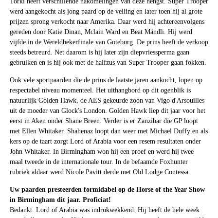
Torki heeft verschillende nakomelingen van deze hengst. Super Trooper
werd aangekocht als jong paard op de veiling en later toen hij al grote
prijzen sprong verkocht naar Amerika. Daar werd hij achtereenvolgens
gereden door Katie Dinan, Mclain Ward en Beat Mändli. Hij werd
vijfde in de Wereldbekerfinale van Goteburg. De prins heeft de verkoop
steeds betreurd. Net daarom is hij later zijn diepvriessperma gaan
gebruiken en is hij ook met de halfzus van Super Trooper gaan fokken.
Ook vele sportpaarden die de prins de laatste jaren aankocht, lopen op
respectabel niveau momenteel. Het uithangbord op dit ogenblik is
natuurlijk Golden Hawk, de AES gekeurde zoon van Vigo d'Arsouilles
uit de moeder van Glock's London. Golden Hawk liep dit jaar voor het
eerst in Aken onder Shane Breen. Verder is er Zanzibar die GP loopt
met Ellen Whitaker. Shahenaz loopt dan weer met Michael Duffy en als
kers op de taart zorgt Lord of Arabia voor een resem resultaten onder
John Whitaker. In Birmingham won hij een proef en werd hij twee
maal tweede in de internationale tour. In de befaamde Foxhunter
rubriek aldaar werd Nicole Pavitt derde met Old Lodge Contessa.
Uw paarden presteerden formidabel op de Horse of the Year Show
in Birmingham dit jaar. Proficiat!
Bedankt. Lord of Arabia was indrukwekkend. Hij heeft de hele week