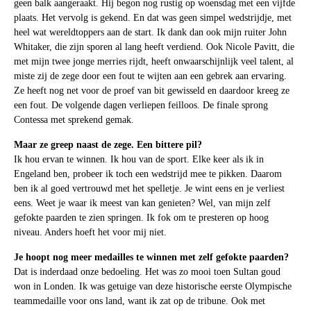
geen balk aangeraakt. Hij begon nog rustig op woensdag met een vijfde
plaats. Het vervolg is gekend. En dat was geen simpel wedstrijdje, met
heel wat wereldtoppers aan de start. Ik dank dan ook mijn ruiter John
Whitaker, die zijn sporen al lang heeft verdiend. Ook Nicole Pavitt, die
met mijn twee jonge merries rijdt, heeft onwaarschijnlijk veel talent, al
miste zij de zege door een fout te wijten aan een gebrek aan ervaring.
Ze heeft nog net voor de proef van bit gewisseld en daardoor kreeg ze
een fout. De volgende dagen verliepen feilloos. De finale sprong
Contessa met sprekend gemak.
Maar ze greep naast de zege. Een bittere pil?
Ik hou ervan te winnen. Ik hou van de sport. Elke keer als ik in
Engeland ben, probeer ik toch een wedstrijd mee te pikken. Daarom
ben ik al goed vertrouwd met het spelletje. Je wint eens en je verliest
eens. Weet je waar ik meest van kan genieten? Wel, van mijn zelf
gefokte paarden te zien springen. Ik fok om te presteren op hoog
niveau. Anders hoeft het voor mij niet.
Je hoopt nog meer medailles te winnen met zelf gefokte paarden?
Dat is inderdaad onze bedoeling. Het was zo mooi toen Sultan goud
won in Londen. Ik was getuige van deze historische eerste Olympische
teammedaille voor ons land, want ik zat op de tribune. Ook met