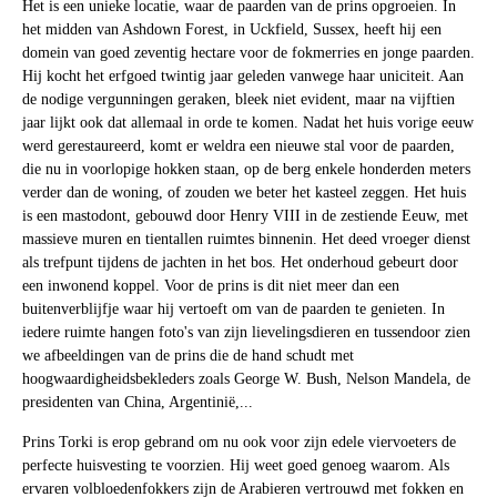
Het is een unieke locatie, waar de paarden van de prins opgroeien. In
het midden van Ashdown Forest, in Uckfield, Sussex, heeft hij een
domein van goed zeventig hectare voor de fokmerries en jonge paarden.
Hij kocht het erfgoed twintig jaar geleden vanwege haar uniciteit. Aan
de nodige vergunningen geraken, bleek niet evident, maar na vijftien
jaar lijkt ook dat allemaal in orde te komen. Nadat het huis vorige eeuw
werd gerestaureerd, komt er weldra een nieuwe stal voor de paarden,
die nu in voorlopige hokken staan, op de berg enkele honderden meters
verder dan de woning, of zouden we beter het kasteel zeggen. Het huis
is een mastodont, gebouwd door Henry VIII in de zestiende Eeuw, met
massieve muren en tientallen ruimtes binnenin. Het deed vroeger dienst
als trefpunt tijdens de jachten in het bos. Het onderhoud gebeurt door
een inwonend koppel. Voor de prins is dit niet meer dan een
buitenverblijfje waar hij vertoeft om van de paarden te genieten. In
iedere ruimte hangen foto's van zijn lievelingsdieren en tussendoor zien
we afbeeldingen van de prins die de hand schudt met
hoogwaardigheidsbekleders zoals George W. Bush, Nelson Mandela, de
presidenten van China, Argentinië,...
Prins Torki is erop gebrand om nu ook voor zijn edele viervoeters de
perfecte huisvesting te voorzien. Hij weet goed genoeg waarom. Als
ervaren volbloedenfokkers zijn de Arabieren vertrouwd met fokken en