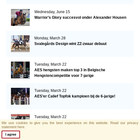
Wednesday, June 15
Warrior’s Glory succesvol onder Alexander Housen
Monday, March 28
Svalegårds Design wint ZZ-zwaar debuut
Tuesday, March 22
AES hengsten maken top 3 in Belgische
Hengstencompetitie voor 7-jarige
Tuesday, March 22
AES’er Calief Topfok kampioen bij de 6-jarige!
Tuesday, March 22
Deja Vu van de Hoge Weide wint 5-jarige in
We use cookies to give you the best experience on this website.
Read our privacy
statement here.
Hengstencompetitie België
I agree