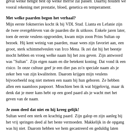
geval welke hengst best op welke merrie zal passen. Daarbij houden we
vooral rekening met prestatie, bloed, genetica en temperament.
Met welke paarden begon het verhaal?
Mijn eerste fokmerries kocht ik bij VDL Stud. Lianta en Lefanie zijn
de twee overgebleven van de paarden die ik uitkoos. Enkele jaren later,
toen de eerste veulens opgroeiden, kwam mijn zoon Prins Sultan op
bezoek. Hij kent weinig van paarden, maar wees zijn favoriet aan, een
groot, sterk schimmelveulen van Irco Mena. Ik zei dat hij het beestje
mocht hebben en vroeg welke naam hij het zou geven. Zijn antwoord
was "Sultan". Zijn eigen naam en die betekent koning. Dat vond ik een
risico. In onze cultuur geef je een dier pas zo'n speciale naam als je
zeker ben van zijn kwaliteiten. Daarom krijgen mijn veulens
bijvoorbeeld nog niet meteen een naam bij hun geboren. Ze hebben
allen een naamloos paspoort. Misschien ben ik wat bijgelovig, maar ik
denk dat je meer kans hebt op een goed paard als je wacht met het
geven van de naam.
Je zoon deed dat niet en hij kreeg gelijk!
Sultan werd een sterk en krachtig paard. Zijn galop en zijn aanleg bij
het vrij springen deed al het beste vermoeden. Makkelijk in de opgang
was hij niet. Daarom hebben we hem gecastreerd en geduldig laten