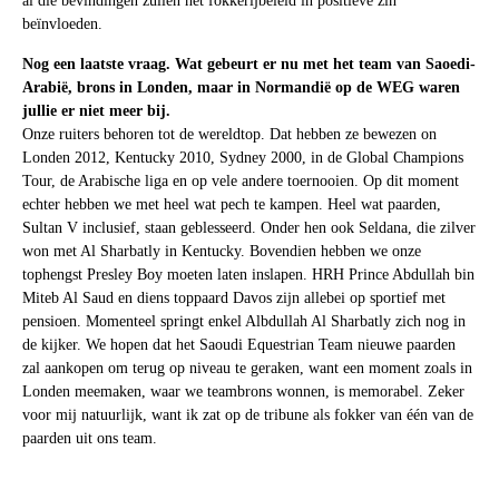
al die bevindingen zullen het fokkerijbeleid in positieve zin
beïnvloeden.
Nog een laatste vraag. Wat gebeurt er nu met het team van Saoedi-
Arabië, brons in Londen, maar in Normandië op de WEG waren
jullie er niet meer bij.
Onze ruiters behoren tot de wereldtop. Dat hebben ze bewezen on
Londen 2012, Kentucky 2010, Sydney 2000, in de Global Champions
Tour, de Arabische liga en op vele andere toernooien. Op dit moment
echter hebben we met heel wat pech te kampen. Heel wat paarden,
Sultan V inclusief, staan geblesseerd. Onder hen ook Seldana, die zilver
won met Al Sharbatly in Kentucky. Bovendien hebben we onze
tophengst Presley Boy moeten laten inslapen. HRH Prince Abdullah bin
Miteb Al Saud en diens toppaard Davos zijn allebei op sportief met
pensioen. Momenteel springt enkel Albdullah Al Sharbatly zich nog in
de kijker. We hopen dat het Saoudi Equestrian Team nieuwe paarden
zal aankopen om terug op niveau te geraken, want een moment zoals in
Londen meemaken, waar we teambrons wonnen, is memorabel. Zeker
voor mij natuurlijk, want ik zat op de tribune als fokker van één van de
paarden uit ons team.