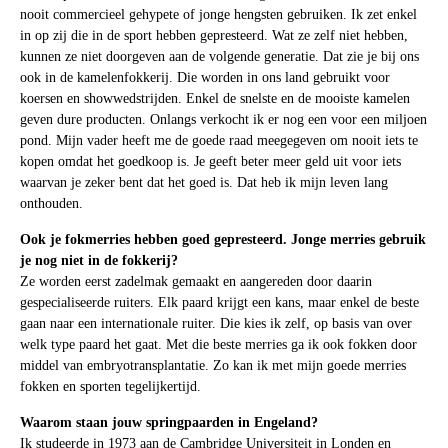
nooit commercieel gehypete of jonge hengsten gebruiken. Ik zet enkel
in op zij die in de sport hebben gepresteerd. Wat ze zelf niet hebben,
kunnen ze niet doorgeven aan de volgende generatie. Dat zie je bij ons
ook in de kamelenfokkerij. Die worden in ons land gebruikt voor
koersen en showwedstrijden. Enkel de snelste en de mooiste kamelen
geven dure producten. Onlangs verkocht ik er nog een voor een miljoen
pond. Mijn vader heeft me de goede raad meegegeven om nooit iets te
kopen omdat het goedkoop is. Je geeft beter meer geld uit voor iets
waarvan je zeker bent dat het goed is. Dat heb ik mijn leven lang
onthouden.
Ook je fokmerries hebben goed gepresteerd. Jonge merries gebruik
je nog niet in de fokkerij?
Ze worden eerst zadelmak gemaakt en aangereden door daarin
gespecialiseerde ruiters. Elk paard krijgt een kans, maar enkel de beste
gaan naar een internationale ruiter. Die kies ik zelf, op basis van over
welk type paard het gaat. Met die beste merries ga ik ook fokken door
middel van embryotransplantatie. Zo kan ik met mijn goede merries
fokken en sporten tegelijkertijd.
Waarom staan jouw springpaarden in Engeland?
Ik studeerde in 1973 aan de Cambridge Universiteit in Londen en