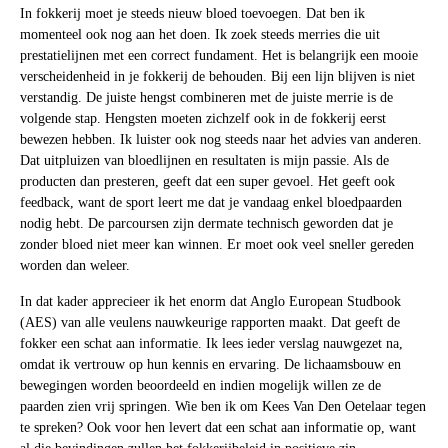
In fokkerij moet je steeds nieuw bloed toevoegen. Dat ben ik
momenteel ook nog aan het doen. Ik zoek steeds merries die uit
prestatielijnen met een correct fundament. Het is belangrijk een mooie
verscheidenheid in je fokkerij de behouden. Bij een lijn blijven is niet
verstandig. De juiste hengst combineren met de juiste merrie is de
volgende stap. Hengsten moeten zichzelf ook in de fokkerij eerst
bewezen hebben. Ik luister ook nog steeds naar het advies van anderen.
Dat uitpluizen van bloedlijnen en resultaten is mijn passie. Als de
producten dan presteren, geeft dat een super gevoel. Het geeft ook
feedback, want de sport leert me dat je vandaag enkel bloedpaarden
nodig hebt. De parcoursen zijn dermate technisch geworden dat je
zonder bloed niet meer kan winnen. Er moet ook veel sneller gereden
worden dan weleer.
In dat kader apprecieer ik het enorm dat Anglo European Studbook
(AES) van alle veulens nauwkeurige rapporten maakt. Dat geeft de
fokker een schat aan informatie. Ik lees ieder verslag nauwgezet na,
omdat ik vertrouw op hun kennis en ervaring. De lichaamsbouw en
bewegingen worden beoordeeld en indien mogelijk willen ze de
paarden zien vrij springen. Wie ben ik om Kees Van Den Oetelaar tegen
te spreken? Ook voor hen levert dat een schat aan informatie op, want