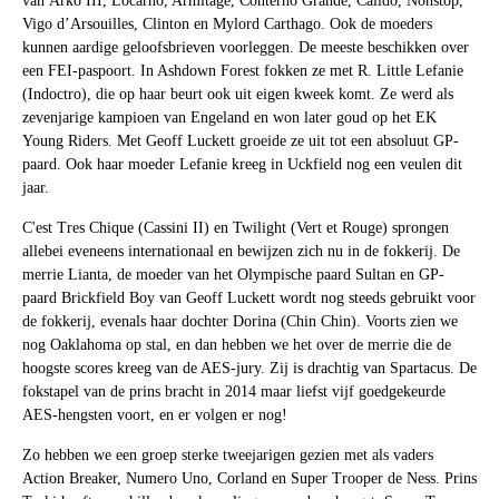
van Arko III, Locarno, Armitage, Conterno Grande, Calido, Nonstop,
Vigo d’Arsouilles, Clinton en Mylord Carthago. Ook de moeders
kunnen aardige geloofsbrieven voorleggen. De meeste beschikken over
een FEI-paspoort. In Ashdown Forest fokken ze met R. Little Lefanie
(Indoctro), die op haar beurt ook uit eigen kweek komt. Ze werd als
zevenjarige kampioen van Engeland en won later goud op het EK
Young Riders. Met Geoff Luckett groeide ze uit tot een absoluut GP-
paard. Ook haar moeder Lefanie kreeg in Uckfield nog een veulen dit
jaar.
C'est Tres Chique (Cassini II) en Twilight (Vert et Rouge) sprongen
allebei eveneens internationaal en bewijzen zich nu in de fokkerij. De
merrie Lianta, de moeder van het Olympische paard Sultan en GP-
paard Brickfield Boy van Geoff Luckett wordt nog steeds gebruikt voor
de fokkerij, evenals haar dochter Dorina (Chin Chin). Voorts zien we
nog Oaklahoma op stal, en dan hebben we het over de merrie die de
hoogste scores kreeg van de AES-jury. Zij is drachtig van Spartacus. De
fokstapel van de prins bracht in 2014 maar liefst vijf goedgekeurde
AES-hengsten voort, en er volgen er nog!
Zo hebben we een groep sterke tweejarigen gezien met als vaders
Action Breaker, Numero Uno, Corland en Super Trooper de Ness. Prins