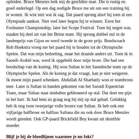
opleiden. Bruce Menzies leek mij de geschikte man. Die is rustig en
goed onderlegd. Op een dag nodigde Bruce me uit om een training bij
te wonen. Ik wist niet wat ik zag. Dat paard sprong alsof hij toen al een
Olympiade aankon. Niet veel later begon hij te winnen. Eerst het
Foxhunter Championship, later het Scope Festival. Toen hij negen was,
maakte hij deel uit van het Britse team. Hij sprong dubbel nul in de
landenprijs van Gijon en werd tweede in de grote prijs. Bondscoach
Rob Hoekstra vroeg me het paard bij te houden tot de Olympische
Spelen. Dat was mijn bedoeling, maar het draaide anders uit. Toen ik in
Saoedi-Arabië was, werd ik opgebeld door mijn broer. Die had een
boodschap van de koning. Hij wou Sultan in het Saoedische team op de
Olympische Spelen. Als de koning je dat vraagt, kan je niet weigeren.
Ik moest mijn paard schenken. Abdullah Al Sharbatly won er teambrons
mee. Later is Sultan in handen gekomen van het Saoudi Equestrian
Team, maar Sultan staat sindsdien geblesseerd op stal. Dat doet me pijn
in het hart. Ik had hem zo graag nog bij mij op stal gehad. Gelukkig
heb ik nog twee tweejarige volle broers van Sultan. Ik heb ook een
vijfjarige halfbroer en halfzus Sultana die nu ook door Bruce Menzies
wordt gereden. Ook GP-paard Brickfield Boy kwam uit dezelfde
moeder.
Blijf je bij de bloedlijnen waarmee je nu fokt?