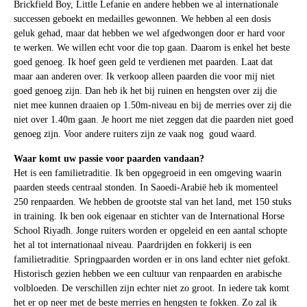
Brickfield Boy, Little Lefanie en andere hebben we al internationale
successen geboekt en medailles gewonnen. We hebben al een dosis
geluk gehad, maar dat hebben we wel afgedwongen door er hard voor
te werken. We willen echt voor die top gaan. Daarom is enkel het beste
goed genoeg. Ik hoef geen geld te verdienen met paarden. Laat dat
maar aan anderen over. Ik verkoop alleen paarden die voor mij niet
goed genoeg zijn. Dan heb ik het bij ruinen en hengsten over zij die
niet mee kunnen draaien op 1.50m-niveau en bij de merries over zij die
niet over 1.40m gaan. Je hoort me niet zeggen dat die paarden niet goed
genoeg zijn. Voor andere ruiters zijn ze vaak nog goud waard.
Waar komt uw passie voor paarden vandaan?
Het is een familietraditie. Ik ben opgegroeid in een omgeving waarin
paarden steeds centraal stonden. In Saoedi-Arabië heb ik momenteel
250 renpaarden. We hebben de grootste stal van het land, met 150 stuks
in training. Ik ben ook eigenaar en stichter van de International Horse
School Riyadh. Jonge ruiters worden er opgeleid en een aantal schopte
het al tot internationaal niveau. Paardrijden en fokkerij is een
familietraditie. Springpaarden worden er in ons land echter niet gefokt.
Historisch gezien hebben we een cultuur van renpaarden en arabische
volbloeden. De verschillen zijn echter niet zo groot. In iedere tak komt
het er op neer met de beste merries en hengsten te fokken. Zo zal ik