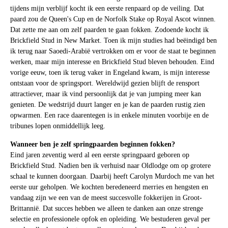
tijdens mijn verblijf kocht ik een eerste renpaard op de veiling. Dat
paard zou de Queen's Cup en de Norfolk Stake op Royal Ascot winnen.
Dat zette me aan om zelf paarden te gaan fokken. Zodoende kocht ik
Brickfield Stud in New Market. Toen ik mijn studies had beëindigd ben
ik terug naar Saoedi-Arabië vertrokken om er voor de staat te beginnen
werken, maar mijn interesse en Brickfield Stud bleven behouden. Eind
vorige eeuw, toen ik terug vaker in Engeland kwam, is mijn interesse
ontstaan voor de springsport. Wereldwijd gezien blijft de rensport
attractiever, maar ik vind persoonlijk dat je van jumping meer kan
genieten. De wedstrijd duurt langer en je kan de paarden rustig zien
opwarmen. Een race daarentegen is in enkele minuten voorbije en de
tribunes lopen onmiddellijk leeg.
Wanneer ben je zelf springpaarden beginnen fokken?
Eind jaren zeventig werd al een eerste springpaard geboren op
Brickfield Stud. Nadien ben ik verhuisd naar Oldlodge om op grotere
schaal te kunnen doorgaan. Daarbij heeft Carolyn Murdoch me van het
eerste uur geholpen. We kochten beredeneerd merries en hengsten en
vandaag zijn we een van de meest succesvolle fokkerijen in Groot-
Brittannië. Dat succes hebben we alleen te danken aan onze strenge
selectie en professionele opfok en opleiding. We bestuderen geval per