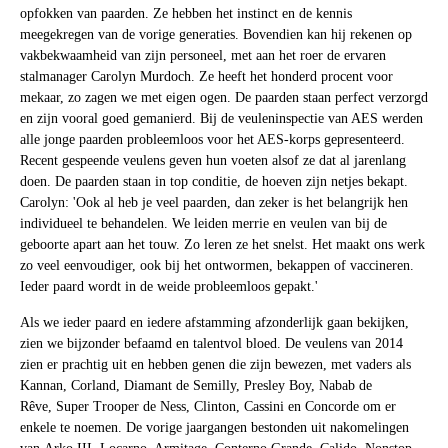
opfokken van paarden. Ze hebben het instinct en de kennis
meegekregen van de vorige generaties. Bovendien kan hij rekenen op
vakbekwaamheid van zijn personeel, met aan het roer de ervaren
stalmanager Carolyn Murdoch. Ze heeft het honderd procent voor
mekaar, zo zagen we met eigen ogen. De paarden staan perfect verzorgd
en zijn vooral goed gemanierd. Bij de veuleninspectie van AES werden
alle jonge paarden probleemloos voor het AES-korps gepresenteerd.
Recent gespeende veulens geven hun voeten alsof ze dat al jarenlang
doen. De paarden staan in top conditie, de hoeven zijn netjes bekapt.
Carolyn: 'Ook al heb je veel paarden, dan zeker is het belangrijk hen
individueel te behandelen. We leiden merrie en veulen van bij de
geboorte apart aan het touw. Zo leren ze het snelst. Het maakt ons werk
zo veel eenvoudiger, ook bij het ontwormen, bekappen of vaccineren.
Ieder paard wordt in de weide probleemloos gepakt.'
Als we ieder paard en iedere afstamming afzonderlijk gaan bekijken,
zien we bijzonder befaamd en talentvol bloed. De veulens van 2014
zien er prachtig uit en hebben genen die zijn bewezen, met vaders als
Kannan, Corland, Diamant de Semilly, Presley Boy, Nabab de
Rêve, Super Trooper de Ness, Clinton, Cassini en Concorde om er
enkele te noemen. De vorige jaargangen bestonden uit nakomelingen