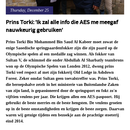
Thursday, December 25
Prins Torki: 'Ik zal alle info die AES me meegaf
nauwkeurig gebruiken'
Prins Torki Bin Mohammed Bin Saud Al Kabeer moet zowat de
enige Saoedische springpaardenfokker zijn die zijn paard op de
Olympische spelen al een medaille zag winnen. Als fokker van
Sultan V, de schimmel die onder Abdullah Al Sharbatly teambrons
won op de Olympische Spelen van Londen 2012, dwong prins
Torki veel respect af met zijn fokkerij Old Lodge in Ashdown
Forest. Zeker omdat Sultan geen toevalstreffer was. Prins Torki,
die beroepshalve zetelt in het ministerie van Buitenlandse Zaken
van zijn land, is gepassioneerd door de springsport en fokt zo'n
vijftien veulens per jaar. Die krijgen allen een AES-paspoort. Hij
gebruikt de beste merries en de beste hengsten. De veulens groeien
op in de beste omstandigheden en krijgen de beste zorgen. Daarvan
waren wij getuige tijdens een bezoekje aan de prachtige stoeterij
eind 2014.