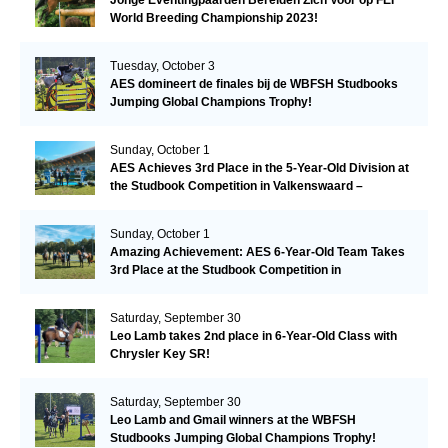
Jonge Eventingpaarden Bereiden Zich Voor op FEI
World Breeding Championship 2023!
Tuesday, October 3
AES domineert de finales bij de WBFSH Studbooks
Jumping Global Champions Trophy!
Sunday, October 1
AES Achieves 3rd Place in the 5-Year-Old Division at
the Studbook Competition in Valkenswaard –
Remarkable!
Sunday, October 1
Amazing Achievement: AES 6-Year-Old Team Takes
3rd Place at the Studbook Competition in
Valkenswaard!
Saturday, September 30
Leo Lamb takes 2nd place in 6-Year-Old Class with
Chrysler Key SR!
Saturday, September 30
Leo Lamb and Gmail winners at the WBFSH
Studbooks Jumping Global Champions Trophy!