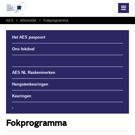
AES
>
Informatie
>
Fokprogramma
Het AES paspoort
Ons fokdoel
Fokprogramma
AES NL Raskenmerken
Hengstenkeuringen
Keuringen
-
Fokprogramma