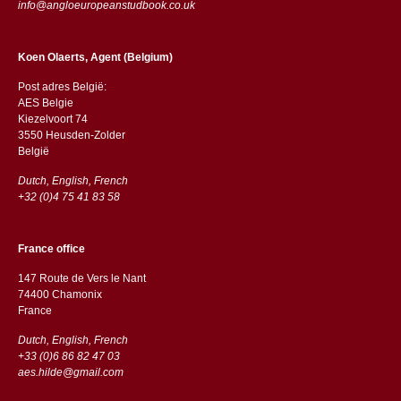
info@angloeuropeanstudbook.co.uk
Koen Olaerts, Agent (Belgium)
Post adres België:
AES Belgie
Kiezelvoort 74
3550 Heusden-Zolder
België
Dutch, English, French
+32 (0)4 75 41 83 58
France office
147 Route de Vers le Nant
74400 Chamonix
France
Dutch, English, French
+33 (0)6 86 82 47 03
aes.hilde@gmail.com