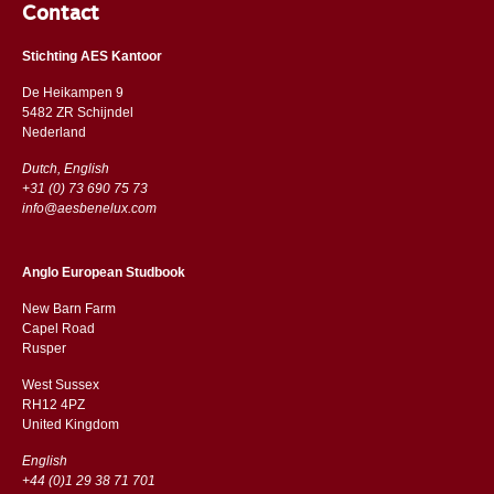
Contact
Stichting AES Kantoor
De Heikampen 9
5482 ZR Schijndel
​​Nederland
Dutch, English
+31 (0) 73 690 75 73
info@aesbenelux.com
Anglo European Studbook
New Barn Farm
Capel Road
​​Rusper
West Sussex
RH12 4PZ
​​United Kingdom
English
+44 (0)1 29 38 71 701