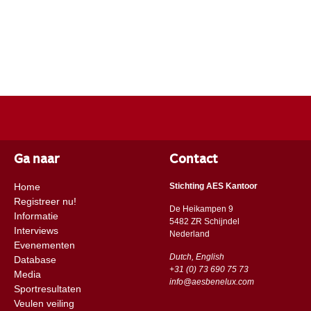
Ga naar
Contact
Home
Stichting AES Kantoor
Registreer nu!
De Heikampen 9
Informatie
5482 ZR Schijndel
Interviews
​​Nederland
Evenementen
Dutch, English
Database
+31 (0) 73 690 75 73
Media
info@aesbenelux.com
Sportresultaten
Veulen veiling