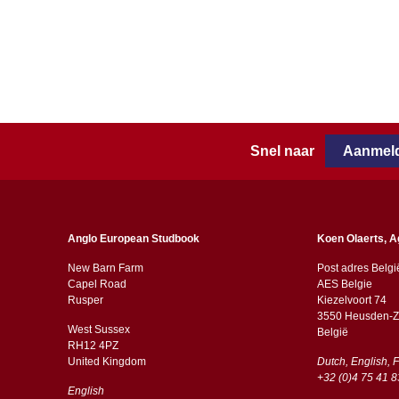
Snel naar
Aanmeld
Anglo European Studbook
Koen Olaerts, A
New Barn Farm
Post adres Belgi
Capel Road
AES Belgie
​​Rusper
Kiezelvoort 74
3550 Heusden-Z
West Sussex
België
RH12 4PZ
​​United Kingdom
Dutch, English, 
+32 (0)4 75 41 8
English