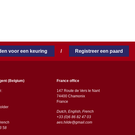
en voor een keuring
/
Registreer een paard
gent (Belgium)
France office
ë:
147 Route de Vers le Nant
74400 Chamonix
France
older
Dutch, English, French
+33 (0)6 86 82 47 03
French
aes.hilde@gmail.com
3 58