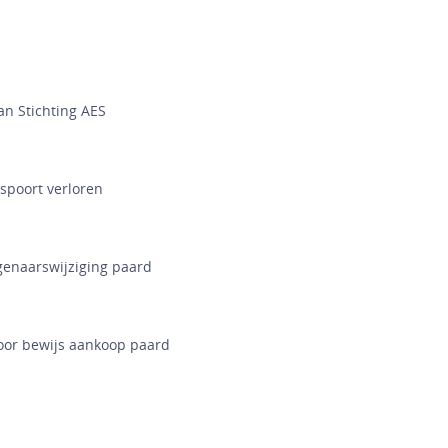
n Stichting AES
spoort verloren
 eigenaarswijziging paard
oor bewijs aankoop paard