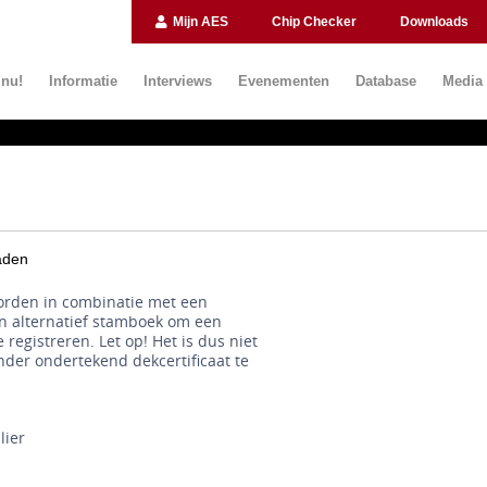
Mijn AES
Chip Checker
Downloads
 nu!
Informatie
Interviews
Evenementen
Database
Media
aden
orden in combinatie met een
en alternatief stamboek om een
 registreren. Let op! Het is dus niet
der ondertekend dekcertificaat te
lier