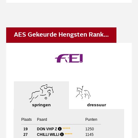
AES Gekeurde Hengsten Ranking
springen
dressuur
Plaats
Paard
Punten
19
DON VHP Z
*
*
*
*
*
1250
27
CHILLI WILLI
*
*
*
*
*
1145