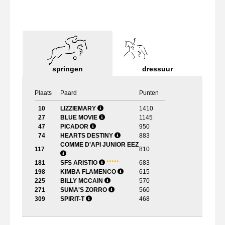
springen
dressuur
Plaats
Paard
Punten
10
LIZZIEMARY
1410
27
BLUE MOVIE
1145
47
PICADOR
950
74
HEARTS DESTINY
883
COMME D'API JUNIOR EEZ
117
810
181
SFS ARISTIO
*
*
*
*
*
683
198
KIMBA FLAMENCO
615
225
BILLY MCCAIN
570
271
SUMA'S ZORRO
560
309
SPIRIT-T
468