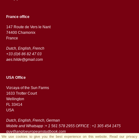
France office
147 Route de Vers le Nant
74400 Chamonix
France
Dutch, English, French
+33 (0)6 86 82 47 03
aes.hilde@gmail.com
USA Office
Vizcaya of the Sun Farms
1633 Trotter Court
Wellington
FL 33414
USA
Dutch, English, French, German
Mobile and Whatsapp :+ 1 561 578 2955 OFFICE : +1 305 454 1475
guy@angloeuropeanstudbook.com
We use cookies to give you the best experience on this website.
Read our privacy