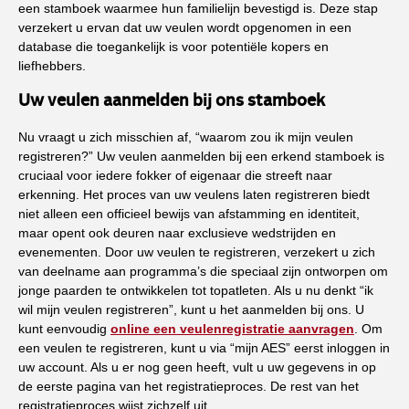
een stamboek waarmee hun familielijn bevestigd is. Deze stap
verzekert u ervan dat uw veulen wordt opgenomen in een
database die toegankelijk is voor potentiële kopers en
liefhebbers.
Uw veulen aanmelden bij ons stamboek
Nu vraagt u zich misschien af, “waarom zou ik mijn veulen
registreren?” Uw veulen aanmelden bij een erkend stamboek is
cruciaal voor iedere fokker of eigenaar die streeft naar
erkenning. Het proces van uw veulens laten registreren biedt
niet alleen een officieel bewijs van afstamming en identiteit,
maar opent ook deuren naar exclusieve wedstrijden en
evenementen. Door uw veulen te registreren, verzekert u zich
van deelname aan programma’s die speciaal zijn ontworpen om
jonge paarden te ontwikkelen tot topatleten. Als u nu denkt “ik
wil mijn veulen registreren”, kunt u het aanmelden bij ons. U
kunt eenvoudig
online een veulenregistratie aanvragen
. Om
een veulen te registreren, kunt u via “mijn AES” eerst inloggen in
uw account. Als u er nog geen heeft, vult u uw gegevens in op
de eerste pagina van het registratieproces. De rest van het
registratieproces wijst zichzelf uit.