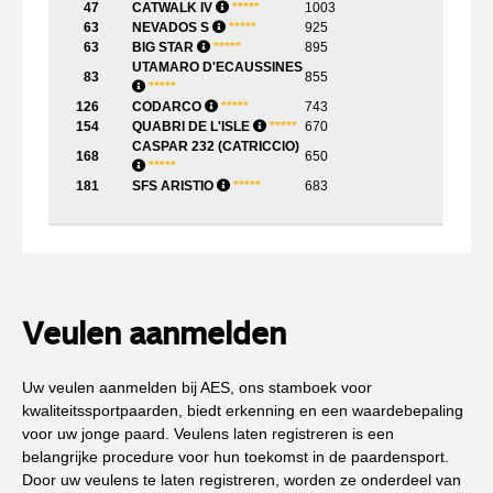
47
CATWALK IV
*
*
*
*
*
1003
63
NEVADOS S
*
*
*
*
*
925
63
BIG STAR
*
*
*
*
*
895
UTAMARO D'ECAUSSINES
83
855
*
*
*
*
*
126
CODARCO
*
*
*
*
*
743
154
QUABRI DE L'ISLE
*
*
*
*
*
670
CASPAR 232 (CATRICCIO)
168
650
*
*
*
*
*
181
SFS ARISTIO
*
*
*
*
*
683
Veulen aanmelden
Uw veulen aanmelden bij AES, ons stamboek voor
kwaliteitssportpaarden, biedt erkenning en een waardebepaling
voor uw jonge paard. Veulens laten registreren is een
belangrijke procedure voor hun toekomst in de paardensport.
Door uw veulens te laten registreren, worden ze onderdeel van