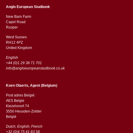
Anglo European Studbook
New Barn Farm
Capel Road
​​Rusper
West Sussex
RH12 4PZ
​​United Kingdom
English
+44 (0)1 29 38 71 701
info@angloeuropeanstudbook.co.uk
Koen Olaerts, Agent (Belgium)
Post adres België:
AES Belgie
Kiezelvoort 74
3550 Heusden-Zolder
België
Dutch, English, French
+32 (0)4 75 41 83 58