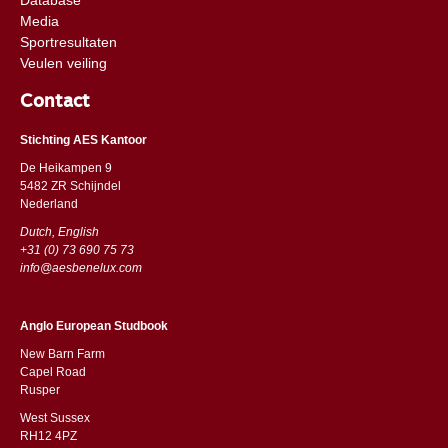
Media
Sportresultaten
Veulen veiling
Contact
Stichting AES Kantoor
De Heikampen 9
5482 ZR Schijndel
​​Nederland
Dutch, English
+31 (0) 73 690 75 73
info@aesbenelux.com
Anglo European Studbook
New Barn Farm
Capel Road
​​Rusper
West Sussex
RH12 4PZ