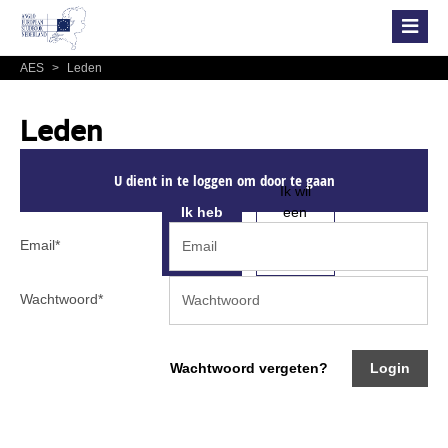
AES
>
Leden
Leden
U dient in te loggen om door te gaan
Ik wil
Ik heb
een
al een
account
Email
*
account
aanmaken
Wachtwoord
*
Wachtwoord vergeten?
Login