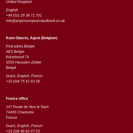
​​United Kingdom
English
+44 (0)1 29 38 71 701
info@angloeuropeanstudbook.co.uk
Koen Olaerts, Agent (Belgium)
Post adres België:
AES Belgie
Kiezelvoort 74
3550 Heusden-Zolder
België
Dutch, English, French
+32 (0)4 75 41 83 58
France office
147 Route de Vers le Nant
74400 Chamonix
France
Dutch, English, French
+33 (0)6 86 82 47 03