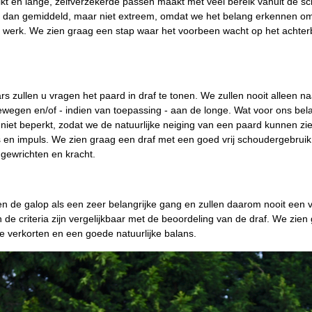
ikt en lange, zelfverzekerde passen maakt met veel bereik vanuit de 
jn dan gemiddeld, maar niet extreem, omdat we het belang erkennen om
n werk. We zien graag een stap waar het voorbeen wacht op het achter
s zullen u vragen het paard in draf te tonen. We zullen nooit alleen n
wegen en/of - indien van toepassing - aan de longe. Wat voor ons belang
niet beperkt, zodat we de natuurlijke neiging van een paard kunnen zien.
s en impuls. We zien graag een draf met een goed vrij schoudergebrui
gewrichten en kracht.
 de galop als een zeer belangrijke gang en zullen daarom nooit een v
 de criteria zijn vergelijkbaar met de beoordeling van de draf. We zi
e verkorten en een goede natuurlijke balans.