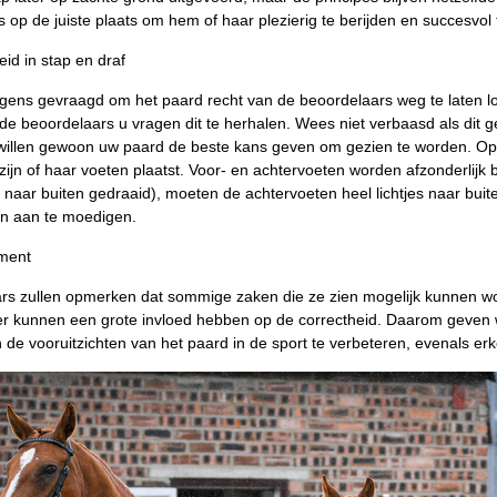
s op de juiste plaats om hem of haar plezierig te berijden en succesvol t
eid in stap en draf
gens gevraagd om het paard recht van de beoordelaars weg te laten lop
e beoordelaars u vragen dit te herhalen. Wees niet verbaasd als dit 
willen gewoon uw paard de beste kans geven om gezien te worden. Op 
ijn of haar voeten plaatst. Voor- en achtervoeten worden afzonderlijk b
 naar buiten gedraaid), moeten de achtervoeten heel lichtjes naar bui
n aan te moedigen.
ment
rs zullen opmerken dat sommige zaken die ze zien mogelijk kunnen w
r kunnen een grote invloed hebben op de correctheid. Daarom geven 
 de vooruitzichten van het paard in de sport te verbeteren, evenals 