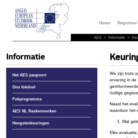
Home
Registreer
AES
>
Informatie
>
Keu
Informatie
Keurin
We zijn trots 
Het AES paspoort
ervaring in de
geïnformeerde
Ons fokdoel
nuttige gegev
Fokprogramma
Naast het eva
waardoor het 
AES NL Raskenmerken
Wat gebe
Hengstenkeuringen
Elke evaluatie
Keuringen