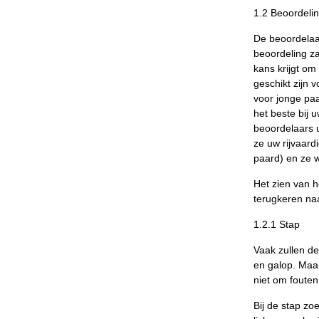
1.2 Beoordeli
De beoordelaa
beoordeling za
kans krijgt om
geschikt zijn 
voor jonge pa
het beste bij 
beoordelaars u
ze uw rijvaard
paard) en ze w
Het zien van 
terugkeren naa
1.2.1 Stap
Vaak zullen de
en galop. Maa
niet om fouten
Bij de stap zo