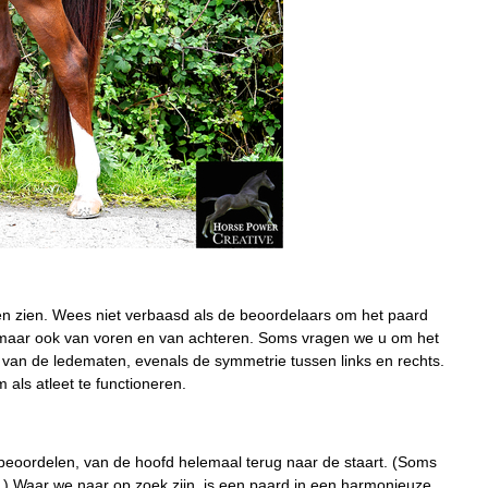
en zien. Wees niet verbaasd als de beoordelaars om het paard
, maar ook van voren en van achteren. Soms vragen we u om het
n van de ledematen, evenals de symmetrie tussen links en rechts.
als atleet te functioneren.
beoordelen, van de hoofd helemaal terug naar de staart. (Soms
e.) Waar we naar op zoek zijn, is een paard in een harmonieuze