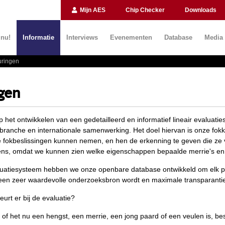
Mijn AES
Chip Checker
Downloads
 nu!
Informatie
Interviews
Evenementen
Database
Media
ringen
gen
op het ontwikkelen van een gedetailleerd en informatief lineair evalua
 branche en internationale samenwerking. Het doel hiervan is onze fok
 fokbeslissingen kunnen nemen, en hen de erkenning te geven die ze v
ens, omdat we kunnen zien welke eigenschappen bepaalde merrie's en 
luatiesysteem hebben we onze openbare database ontwikkeld om elk pr
een zeer waardevolle onderzoeksbron wordt en maximale transparantie
urt er bij de evaluatie?
, of het nu een hengst, een merrie, een jong paard of een veulen is, b