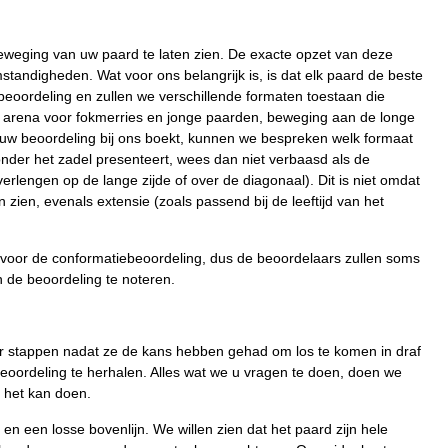
weging van uw paard te laten zien. De exacte opzet van deze
mstandigheden. Wat voor ons belangrijk is, is dat elk paard de beste
e beoordeling en zullen we verschillende formaten toestaan die
 de arena voor fokmerries en jonge paarden, beweging aan de longe
uw beoordeling bij ons boekt, kunnen we bespreken welk formaat
onder het zadel presenteert, wees dan niet verbaasd als de
erlengen op de lange zijde of over de diagonaal). Dit is niet omdat
 zien, evenals extensie (zoals passend bij de leeftijd van het
 voor de conformatiebeoordeling, dus de beoordelaars zullen soms
 de beoordeling te noteren.
ter stappen nadat ze de kans hebben gehad om los te komen in draf
eoordeling te herhalen. Alles wat we u vragen te doen, doen we
 het kan doen.
n een losse bovenlijn. We willen zien dat het paard zijn hele