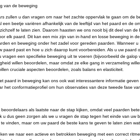
ng van de beweging
rs zullen u dan vragen om naar het zachte oppervlak te gaan om de be
l een beetje variëren afhankelijk van de leeftijd van het paard en de o
 zichzelf te laten zien. Daarom haasten we ons nooit bij dit deel van d
voor elk paard. Dit kan een mix zijn van in-hand en losse beweging in
arden en beweging onder het zadel voor gereden paarden. Wanneer u 
uw paard past en hoe u zich daarop kunt voorbereiden. Als u uw paard 
 vragen een specifieke beweging uit te voeren (bijvoorbeeld de galop v
igheid willen beoordelen, maar omdat ze elke gang in verzameling willen
illen cruciale aspecten beoordelen, zoals balans en elasticiteit.
het paard in beweging kan ons ook wat interessantere informatie geven
r het conformatieprofiel om hun observaties van deze tweede fase van
 beoordelaars als laatste naar de stap kijken, omdat veel paarden be
k u dus geen zorgen als we u vragen de stap tegen het einde van uw b
 te vinden, maar om uw paard de beste kans te geven te laten zien wat
eken we naar een actieve en betrokken beweging met een correct ritme e