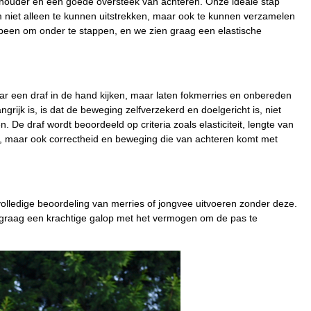
schouder en een goede oversteek van achteren. Onze ideale stap
 niet alleen te kunnen uitstrekken, maar ook te kunnen verzamelen
been om onder te stappen, en we zien graag een elastische
aar een draf in de hand kijken, maar laten fokmerries en onbereden
rijk is, is dat de beweging zelfverzekerd en doelgericht is, niet
 De draf wordt beoordeeld op criteria zoals elasticiteit, lengte van
k, maar ook correctheid en beweging die van achteren komt met
olledige beoordeling van merries of jongvee uitvoeren zonder deze.
en graag een krachtige galop met het vermogen om de pas te