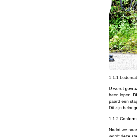
1.1.1 Ledema
U wordt gevraa
heen lopen. D
paard een stap
Dit zijn belan
1.1.2 Conform
Nadat we naar
wordt deze sta