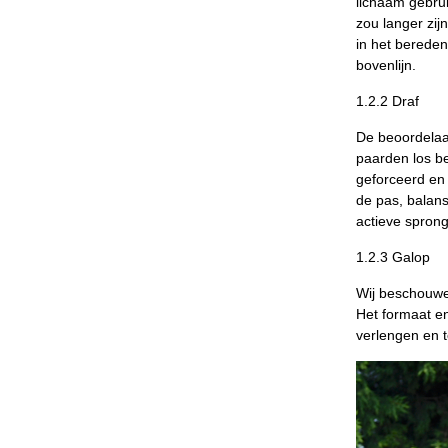
lichaam gebru
zou langer zi
in het berede
bovenlijn.
1.2.2 Draf
De beoordelaar
paarden los be
geforceerd en 
de pas, balan
actieve sprong
1.2.3 Galop
Wij beschouwen
Het formaat en
verlengen en t