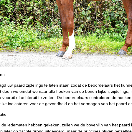
ten
gd uw paard zijdelings te laten staan zodat de beoordelaars het kunn
it doen we omdat we naar alle hoeken van de benen kijken, zijdelings
 vooruit of achteruit te zetten. De beoordelaars controleren de hoeke
grijke indicatoren voor de gezondheid en het vermogen van het paard om 
atie
 de ledematen hebben gekeken, zullen we de bovenlijn van het paard 
p later op zachte grond uitgevoerd, maar de principes blijven hetzelfd