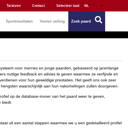
Tarieven
Contact
Selecteer taal:
Sportresultaten
Veulen veiling
Zoek paard
tiesysteem voor merries en jonge paarden, gebaseerd op jarenlange
kers nuttige feedback en advies te geven waarmee ze verfijnde en
erdienen voor hun geweldige prestaties. Het geeft ons ook zeer
hengsten waarschijnlijk aan hun nakomelingen zullen doorgeven.
ofiel op de database-invoer van het paard weer te geven,
 biedt.
estaat uit een aantal stappen waarmee we u een gedetailleerd profiel