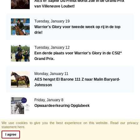
AES'er Saphir Du Frelut wordt 2de in de Grand Prix
van Villeneuve Loubet!
Tuesday, January 19
Warrior's Glory voor tweede week op rij in de top
drie!
Tuesday, January 12
Een derde plaats voor Warrior's Glory in de CSI2*
Grand Prix.
Monday, January 11
AES hengst El Barone 111 Z naar Malin Baryard-
Johnsson
Friday, January 8
Opwaardeerkeuring Opglabeek
We use cookies to give you the best experience on this website.
Read our privacy
Monday, January 4
statement here.
AES zoekt nieuwe collega!
I agree