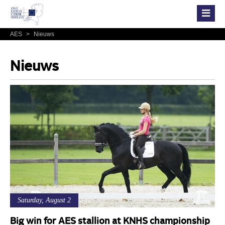
AES
>
Nieuws
Nieuws
Saturday, August 2
Big win for AES stallion at KNHS championship