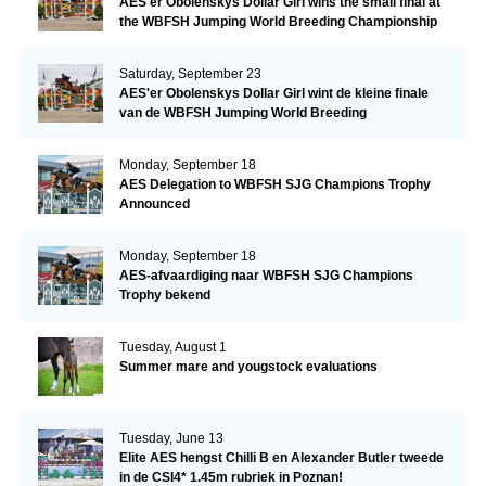
AES'er Obolenskys Dollar Girl wins the small final at
the WBFSH Jumping World Breeding Championship
Saturday, September 23
AES'er Obolenskys Dollar Girl wint de kleine finale
van de WBFSH Jumping World Breeding
Championship
Monday, September 18
AES Delegation to WBFSH SJG Champions Trophy
Announced
Monday, September 18
AES-afvaardiging naar WBFSH SJG Champions
Trophy bekend
Tuesday, August 1
Summer mare and yougstock evaluations
Tuesday, June 13
Elite AES hengst Chilli B en Alexander Butler tweede
in de CSI4* 1.45m rubriek in Poznan!