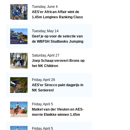
Tuesday, June 4
AES'er African Affair wint de
1.45m Longines Ranking Class
op de Mullingar International
Show
Tuesday, May 14
Geef je op voor de selectie van
de WBFSH Studbooks Jumping
Global Champions Trophy!
Saturday, April 27
Joep Schaap verovert Brons op
het NK Children
Friday, April 26
AES'er Sirocco pakt dagprijs in
NK Senioren!
Friday, April 5
Maikel van der Vleuten en AES-
merrie Elwikke winnen 1.45m
CSI*5 Miami!
Friday, April 5