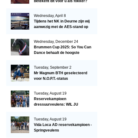
betekent dit voor u als fokker?
Wednesday, April 8
Tijdens het NK in Deurne zijn wij
aanwezig met de AES-stand op
het terrein!
Wednesday, December 24
Brummen Cup 2025: So You Can
Dance behaalt de hoogste
dressuurscore!
Tuesday, September 2
Mr Magnum BTH geselecteerd
voor N.O.P.T.-status
Tuesday, August 19
Reservekampioen
dressuurveulens: WIL JU
KIZZUBI
Tuesday, August 19
Vida Loca AD reservekampioen -
Springveulens