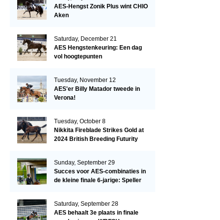
AES-Hengst Zonik Plus wint CHIO
Aken
Saturday, December 21
AES Hengstenkeuring: Een dag
vol hoogtepunten
Tuesday, November 12
AES'er Billy Matador tweede in
Verona!
Tuesday, October 8
Nikkita Fireblade Strikes Gold at
2024 British Breeding Futurity
Sunday, September 29
Succes voor AES-combinaties in
de kleine finale 6-jarige: Speller
en Schellekens in de top drie
Saturday, September 28
AES behaalt 3e plaats in finale