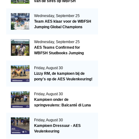
van de sires op WBFSH
Studbooks Jumping Global
Champions Trophy
Wednesday, September 25
Team AES klaar voor de WBFSH
Jumping Global Champions
Trophy in Valkenswaard!
Wednesday, September 25
AES Teams Confirmed for
WBFSH Studbooks Jumping
Global Champions Trophy
Friday, August 30
Lizzy RM, de kampioen bij de
pony's op de AES Veulenkeuring!
Friday, August 30
Kampioen onder de
springveulens: Balcanté di Luna
Friday, August 30
Kampioen Dressuur - AES
Veulenkeuring