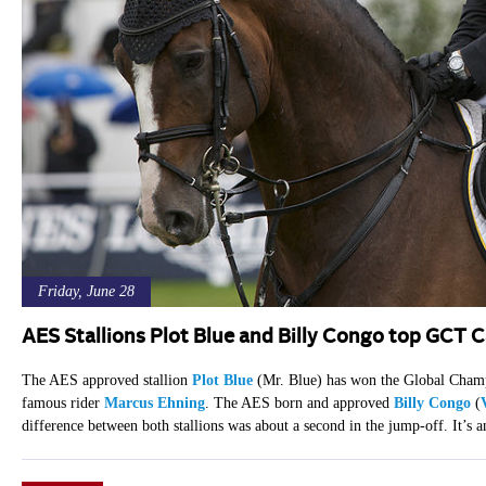
Friday, June 28
AES Stallions Plot Blue and Billy Congo top GCT 
The AES approved stallion
Plot Blue
(Mr. Blue) has won the Global Champ
famous rider
Marcus Ehning
. The AES born and approved
Billy Congo
(
difference between both stallions was about a second in the jump-off. It’s