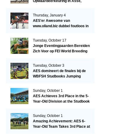
Opwaardeerkeuring in Asse,
België.
Thursday, January 4
AES'er Awesome van
www.olland.biz dubbel foutloos in
Blom Hengstencompetitie 1.10!
Tuesday, October 17
Jonge Eventingpaarden Bereiden
Zich Voor op FEI World Breeding
Championship 2023!
Tuesday, October 3
AES domineert de finales bij de
WBFSH Studbooks Jumping
Global Champions Trophy!
Sunday, October 1
AES Achieves 3rd Place in the 5-
Year-Old Division at the Studbook
Competition in Valkenswaard –
Remarkable!
Sunday, October 1
Amazing Achievement: AES 6-
Year-Old Team Takes 3rd Place at
the Studbook Competition in