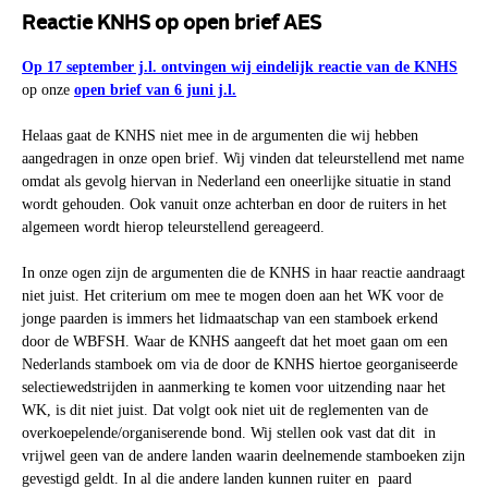
Reactie KNHS op open brief AES
Op 17 september j.l. ontvingen wij eindelijk reactie van de KNHS
op onze
open brief van 6 juni j.l.
Helaas gaat de KNHS niet mee in de argumenten die wij hebben
aangedragen in onze open brief. Wij vinden dat teleurstellend met name
omdat als gevolg hiervan in Nederland een oneerlijke situatie in stand
wordt gehouden. Ook vanuit onze achterban en door de ruiters in het
algemeen wordt hierop teleurstellend gereageerd.
In onze ogen zijn de argumenten die de KNHS in haar reactie aandraagt
niet juist. Het criterium om mee te mogen doen aan het WK voor de
jonge paarden is immers het lidmaatschap van een stamboek erkend
door de WBFSH. Waar de KNHS aangeeft dat het moet gaan om een
Nederlands stamboek om via de door de KNHS hiertoe georganiseerde
selectiewedstrijden in aanmerking te komen voor uitzending naar het
WK, is dit niet juist. Dat volgt ook niet uit de reglementen van de
overkoepelende/organiserende bond. Wij stellen ook vast dat dit in
vrijwel geen van de andere landen waarin deelnemende stamboeken zijn
gevestigd geldt. In al die andere landen kunnen ruiter en paard