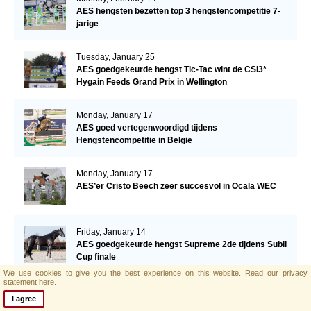
AES hengsten bezetten top 3 hengstencompetitie 7-
jarige
Tuesday, January 25
AES goedgekeurde hengst Tic-Tac wint de CSI3*
Hygain Feeds Grand Prix in Wellington
Monday, January 17
AES goed vertegenwoordigd tijdens
Hengstencompetitie in België
Monday, January 17
AES’er Cristo Beech zeer succesvol in Ocala WEC
Friday, January 14
AES goedgekeurde hengst Supreme 2de tijdens Subli
Cup finale
We use cookies to give you the best experience on this website.
Read our privacy
statement here.
Wednesday, January 12
I agree
AES merrie Nibeley Union Hit opgenomen in het Brits