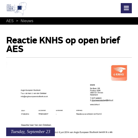
AES
>
Nieuws
Reactie KNHS op open brief
AES
Tuesday, September 23