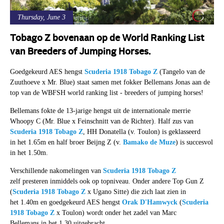
Thursday, June 3
Tobago Z bovenaan op de World Ranking List
van Breeders of Jumping Horses.
Goedgekeurd AES hengst
Scuderia 1918 Tobago Z
(Tangelo van de
Zuuthoeve x Mr. Blue) staat samen met fokker Bellemans Jonas aan de
top van de WBFSH world ranking list - breeders of jumping horses!
Bellemans fokte de 13-jarige hengst uit de internationale merrie
Whoopy C (Mr. Blue x Feinschnitt van de Richter). Half zus van
Scuderia 1918 Tobago Z
, HH Donatella (v. Toulon) is geklasseerd
in het 1.65m en half broer Beijng Z (v.
Bamako de Muze
) is succesvol
in het 1.50m.
Verschillende nakomelingen van
Scuderia 1918 Tobago Z
zelf presteren inmiddels ook op topniveau. Onder andere Top Gun Z
(
Scuderia 1918 Tobago Z
x Ugano Sitte) die zich laat zien in
het 1.40m en goedgekeurd AES hengst
Orak D'Hamwyck
(
Scuderia
1918 Tobago Z
x Toulon) wordt onder het zadel van Marc
Bellemans in het 1.30 uitgebracht.