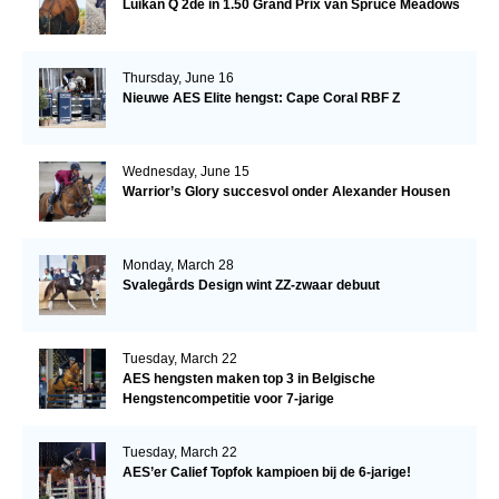
Luikan Q 2de in 1.50 Grand Prix van Spruce Meadows
Thursday, June 16
Nieuwe AES Elite hengst: Cape Coral RBF Z
Wednesday, June 15
Warrior’s Glory succesvol onder Alexander Housen
Monday, March 28
Svalegårds Design wint ZZ-zwaar debuut
Tuesday, March 22
AES hengsten maken top 3 in Belgische
Hengstencompetitie voor 7-jarige
Tuesday, March 22
AES’er Calief Topfok kampioen bij de 6-jarige!