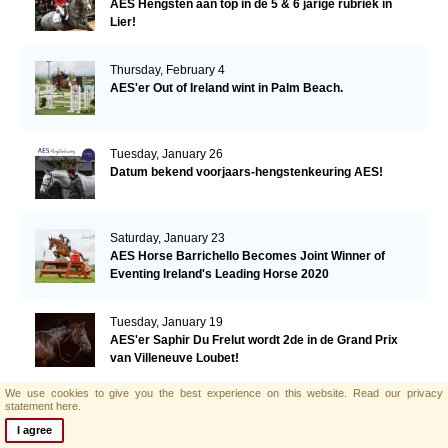
AES Hengsten aan top in de 5 & 6 jarige rubriek in
Lier!
Thursday, February 4
AES'er Out of Ireland wint in Palm Beach.
Tuesday, January 26
Datum bekend voorjaars-hengstenkeuring AES!
Saturday, January 23
AES Horse Barrichello Becomes Joint Winner of
Eventing Ireland's Leading Horse 2020
Tuesday, January 19
AES'er Saphir Du Frelut wordt 2de in de Grand Prix
van Villeneuve Loubet!
We use cookies to give you the best experience on this website.
Read our privacy
Tuesday, January 19
statement here.
Warrior's Glory voor tweede week op rij in de top
I agree
drie!