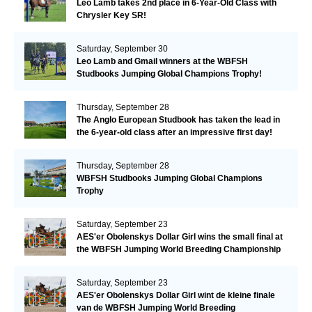
Leo Lamb takes 2nd place in 6-Year-Old Class with
Chrysler Key SR!
Saturday, September 30
Leo Lamb and Gmail winners at the WBFSH
Studbooks Jumping Global Champions Trophy!
Thursday, September 28
The Anglo European Studbook has taken the lead in
the 6-year-old class after an impressive first day!​
Thursday, September 28
WBFSH Studbooks Jumping Global Champions
Trophy
Saturday, September 23
AES'er Obolenskys Dollar Girl wins the small final at
the WBFSH Jumping World Breeding Championship
Saturday, September 23
AES'er Obolenskys Dollar Girl wint de kleine finale
van de WBFSH Jumping World Breeding