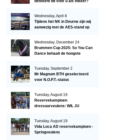
betekent dit voor u als fokker?
Wednesday, April 8
Tijdens het NK in Deurne zijn wij
aanwezig met de AES-stand op
het terrein!
Wednesday, December 24
Brummen Cup 2025: So You Can
Dance behaalt de hoogste
dressuurscore!
Tuesday, September 2
Mr Magnum BTH geselecteerd
voor N.O.P.T.-status
Tuesday, August 19
Reservekampioen
dressuurveulens: WIL JU
KIZZUBI
Tuesday, August 19
Vida Loca AD reservekampioen -
Springveulens