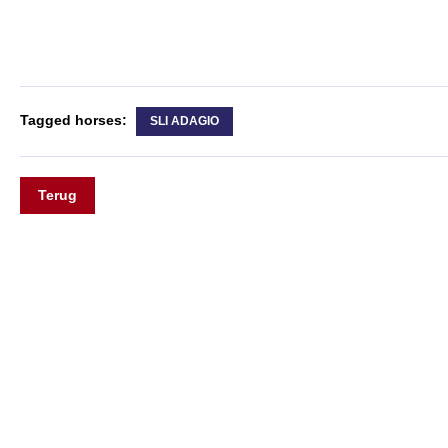
Tagged horses:
SLI ADAGIO
Terug