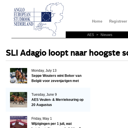
Home
Registreer
AES
>
Nieuws
SLI Adagio loopt naar hoogste s
Monday, July 13
Seppe Wouters wint Beker van
België voor zevenjarigen met
Candy Prince de Leonte
Tuesday, June 9
AES Veulen- & Merriekeuring op
20 Augustus
Friday, May 1
Wijzigingen per 1 juli, wat