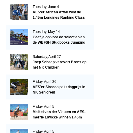
Tuesday, June 4
AES'er African Affair wint de
1.45m Longines Ranking Class
op de Mullingar International
Show
Tuesday, May 14
Geef je op voor de selectie van
de WBFSH Studbooks Jumping
Global Champions Trophy!
Saturday, April 27
Joep Schaap verovert Brons op
het NK Children
Friday, April 26
AES'er Sirocco pakt dagprijs in
NK Senioren!
Friday, April 5
Maikel van der Vleuten en AES-
merrie Elwikke winnen 1.45m
CSI*5 Miami!
Friday, April 5