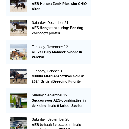
AES-Hengst Zonik Plus wint CHIO
Aken
Saturday, December 21
AES Hengstenkeuring: Een dag
vol hoogtepunten
Tuesday, November 12
AES'er Billy Matador tweede in
Verona!
Tuesday, October 8
Nikkita Fireblade Strikes Gold at
2024 British Breeding Futurity
Sunday, September 29
Succes voor AES-combinaties in
de kleine finale 6-jarige: Speller
en Schellekens in de top drie
Saturday, September 28
AES behaalt 3e plaats in finale