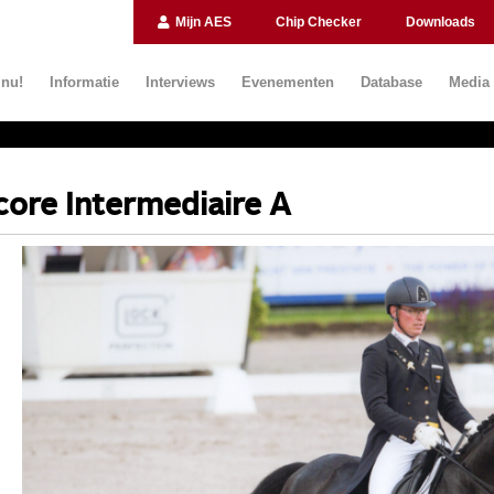
Mijn AES
Chip Checker
Downloads
 nu!
Informatie
Interviews
Evenementen
Database
Media
core Intermediaire A