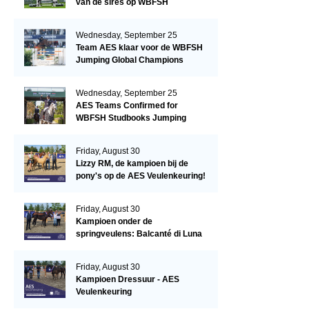
van de sires op WBFSH
Studbooks Jumping Global
Champions Trophy
Wednesday, September 25
Team AES klaar voor de WBFSH
Jumping Global Champions
Trophy in Valkenswaard!
Wednesday, September 25
AES Teams Confirmed for
WBFSH Studbooks Jumping
Global Champions Trophy
Friday, August 30
Lizzy RM, de kampioen bij de
pony's op de AES Veulenkeuring!
Friday, August 30
Kampioen onder de
springveulens: Balcanté di Luna
Friday, August 30
Kampioen Dressuur - AES
Veulenkeuring