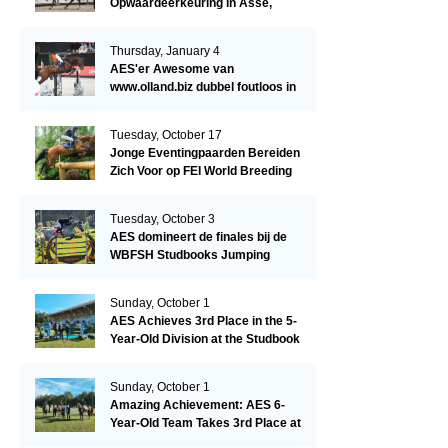
Opwaardeerkeuring in Asse,
België.
Thursday, January 4
AES'er Awesome van
www.olland.biz dubbel foutloos in
Blom Hengstencompetitie 1.10!
Tuesday, October 17
Jonge Eventingpaarden Bereiden
Zich Voor op FEI World Breeding
Championship 2023!
Tuesday, October 3
AES domineert de finales bij de
WBFSH Studbooks Jumping
Global Champions Trophy!
Sunday, October 1
AES Achieves 3rd Place in the 5-
Year-Old Division at the Studbook
Competition in Valkenswaard –
Remarkable!
Sunday, October 1
Amazing Achievement: AES 6-
Year-Old Team Takes 3rd Place at
the Studbook Competition in