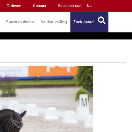
Tarieven
Contact
Selecteer taal:
Sportresultaten
Veulen veiling
Zoek paard