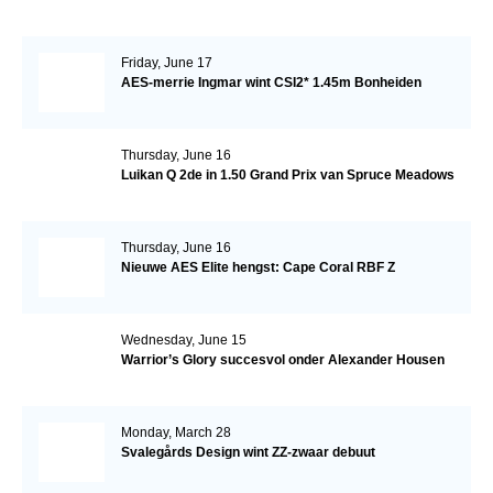
Friday, June 17
AES-merrie Ingmar wint CSI2* 1.45m Bonheiden
Thursday, June 16
Luikan Q 2de in 1.50 Grand Prix van Spruce Meadows
Thursday, June 16
Nieuwe AES Elite hengst: Cape Coral RBF Z
Wednesday, June 15
Warrior’s Glory succesvol onder Alexander Housen
Monday, March 28
Svalegårds Design wint ZZ-zwaar debuut