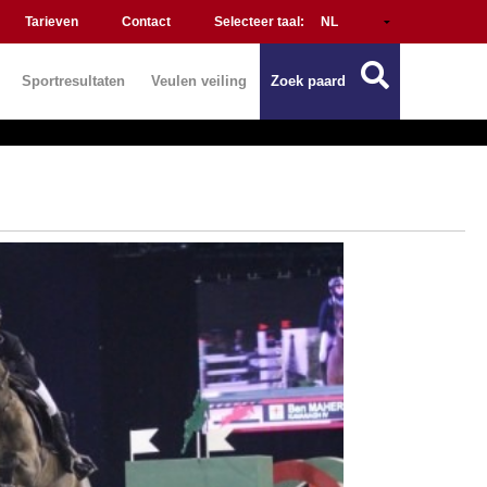
Tarieven
Contact
Selecteer taal:
Sportresultaten
Veulen veiling
Zoek paard