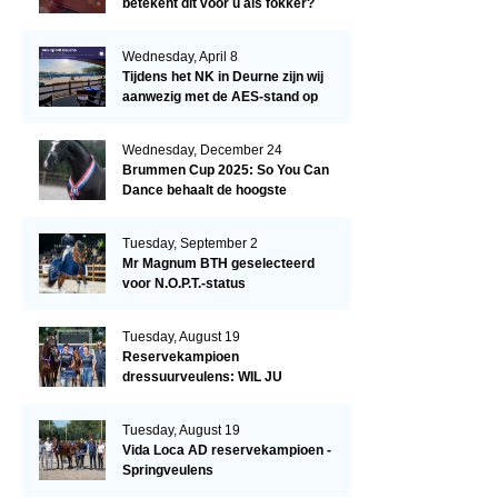
betekent dit voor u als fokker?
Wednesday, April 8
Tijdens het NK in Deurne zijn wij
aanwezig met de AES-stand op
het terrein!
Wednesday, December 24
Brummen Cup 2025: So You Can
Dance behaalt de hoogste
dressuurscore!
Tuesday, September 2
Mr Magnum BTH geselecteerd
voor N.O.P.T.-status
Tuesday, August 19
Reservekampioen
dressuurveulens: WIL JU
KIZZUBI
Tuesday, August 19
Vida Loca AD reservekampioen -
Springveulens