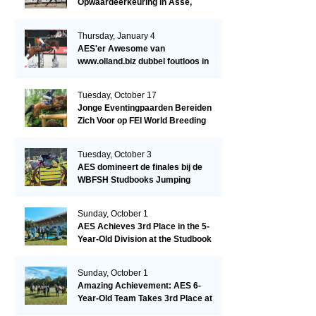
Opwaardeerkeuring in Asse,
België.
Thursday, January 4
AES'er Awesome van
www.olland.biz dubbel foutloos in
Blom Hengstencompetitie 1.10!
Tuesday, October 17
Jonge Eventingpaarden Bereiden
Zich Voor op FEI World Breeding
Championship 2023!
Tuesday, October 3
AES domineert de finales bij de
WBFSH Studbooks Jumping
Global Champions Trophy!
Sunday, October 1
AES Achieves 3rd Place in the 5-
Year-Old Division at the Studbook
Competition in Valkenswaard –
Remarkable!
Sunday, October 1
Amazing Achievement: AES 6-
Year-Old Team Takes 3rd Place at
the Studbook Competition in