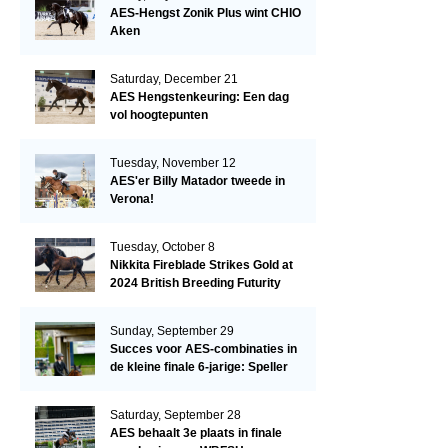
AES-Hengst Zonik Plus wint CHIO
Aken
Saturday, December 21
AES Hengstenkeuring: Een dag
vol hoogtepunten
Tuesday, November 12
AES'er Billy Matador tweede in
Verona!
Tuesday, October 8
Nikkita Fireblade Strikes Gold at
2024 British Breeding Futurity
Sunday, September 29
Succes voor AES-combinaties in
de kleine finale 6-jarige: Speller
en Schellekens in de top drie
Saturday, September 28
AES behaalt 3e plaats in finale