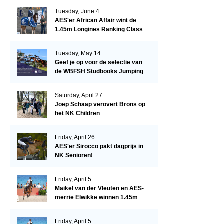
Tuesday, June 4
AES'er African Affair wint de
1.45m Longines Ranking Class
op de Mullingar International
Show
Tuesday, May 14
Geef je op voor de selectie van
de WBFSH Studbooks Jumping
Global Champions Trophy!
Saturday, April 27
Joep Schaap verovert Brons op
het NK Children
Friday, April 26
AES'er Sirocco pakt dagprijs in
NK Senioren!
Friday, April 5
Maikel van der Vleuten en AES-
merrie Elwikke winnen 1.45m
CSI*5 Miami!
Friday, April 5