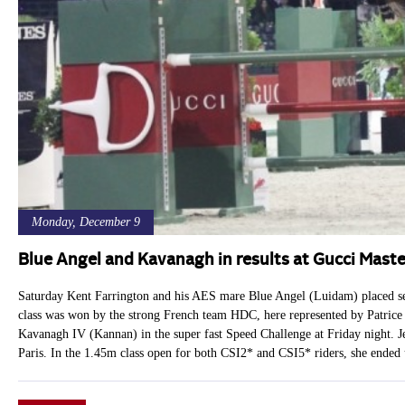
Monday, December 9
Blue Angel and Kavanagh in results at Gucci Mast
Saturday Kent Farrington and his AES mare Blue Angel (Luidam) placed sec
class was won by the strong French team HDC, here represented by Patrice
Kavanagh IV (Kannan) in the super fast Speed Challenge at Friday night. 
Paris. In the 1.45m class open for both CSI2* and CSI5* riders, she ended 