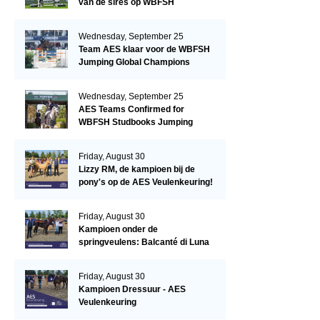
van de sires op WBFSH
Studbooks Jumping Global
Champions Trophy
Wednesday, September 25
Team AES klaar voor de WBFSH
Jumping Global Champions
Trophy in Valkenswaard!
Wednesday, September 25
AES Teams Confirmed for
WBFSH Studbooks Jumping
Global Champions Trophy
Friday, August 30
Lizzy RM, de kampioen bij de
pony's op de AES Veulenkeuring!
Friday, August 30
Kampioen onder de
springveulens: Balcanté di Luna
Friday, August 30
Kampioen Dressuur - AES
Veulenkeuring