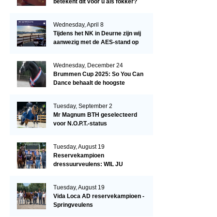
betekent dit voor u als fokker?
Wednesday, April 8
Tijdens het NK in Deurne zijn wij
aanwezig met de AES-stand op
het terrein!
Wednesday, December 24
Brummen Cup 2025: So You Can
Dance behaalt de hoogste
dressuurscore!
Tuesday, September 2
Mr Magnum BTH geselecteerd
voor N.O.P.T.-status
Tuesday, August 19
Reservekampioen
dressuurveulens: WIL JU
KIZZUBI
Tuesday, August 19
Vida Loca AD reservekampioen -
Springveulens