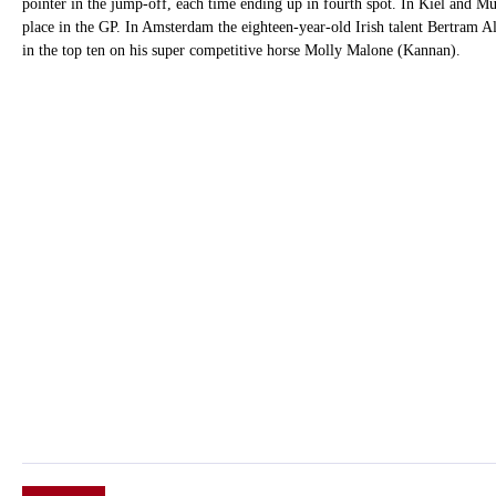
pointer in the jump-off, each time ending up in fourth spot. In Kiel and Mü
place in the GP. In Amsterdam the eighteen-year-old Irish talent Bertram Al
in the top ten on his super competitive horse Molly Malone (Kannan).