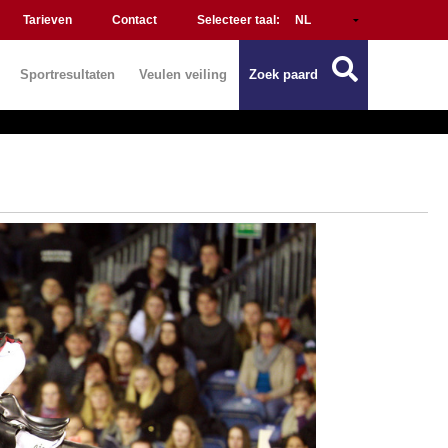
Tarieven
Contact
Selecteer taal:
Sportresultaten
Veulen veiling
Zoek paard