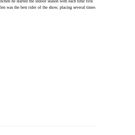
nchen he started the indoor season with each time first
len was the best rider of the show, placing several times