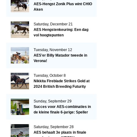
AES-Hengst Zonik Plus wint CHIO
Aken
Saturday, December 21
AES Hengstenkeuring: Een dag
vol hoogtepunten
Tuesday, November 12
AES'er Billy Matador tweede in
Verona!
Tuesday, October 8
Nikkita Fireblade Strikes Gold at
2024 British Breeding Futurity
Sunday, September 29
Succes voor AES-combinaties in
de kleine finale 6-jarige: Speller
en Schellekens in de top drie
Saturday, September 28
AES behaalt 3e plaats in finale