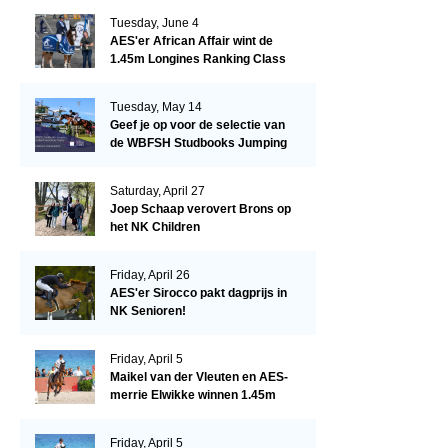
Tuesday, June 4
AES'er African Affair wint de
1.45m Longines Ranking Class
op de Mullingar International
Show
Tuesday, May 14
Geef je op voor de selectie van
de WBFSH Studbooks Jumping
Global Champions Trophy!
Saturday, April 27
Joep Schaap verovert Brons op
het NK Children
Friday, April 26
AES'er Sirocco pakt dagprijs in
NK Senioren!
Friday, April 5
Maikel van der Vleuten en AES-
merrie Elwikke winnen 1.45m
CSI*5 Miami!
Friday, April 5