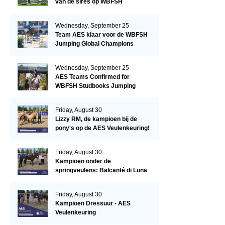
van de sires op WBFSH
Studbooks Jumping Global
Champions Trophy
Wednesday, September 25
Team AES klaar voor de WBFSH
Jumping Global Champions
Trophy in Valkenswaard!
Wednesday, September 25
AES Teams Confirmed for
WBFSH Studbooks Jumping
Global Champions Trophy
Friday, August 30
Lizzy RM, de kampioen bij de
pony's op de AES Veulenkeuring!
Friday, August 30
Kampioen onder de
springveulens: Balcanté di Luna
Friday, August 30
Kampioen Dressuur - AES
Veulenkeuring