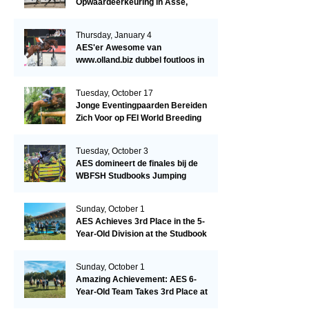
Opwaardeerkeuring in Asse,
België.
Thursday, January 4
AES'er Awesome van
www.olland.biz dubbel foutloos in
Blom Hengstencompetitie 1.10!
Tuesday, October 17
Jonge Eventingpaarden Bereiden
Zich Voor op FEI World Breeding
Championship 2023!
Tuesday, October 3
AES domineert de finales bij de
WBFSH Studbooks Jumping
Global Champions Trophy!
Sunday, October 1
AES Achieves 3rd Place in the 5-
Year-Old Division at the Studbook
Competition in Valkenswaard –
Remarkable!
Sunday, October 1
Amazing Achievement: AES 6-
Year-Old Team Takes 3rd Place at
the Studbook Competition in