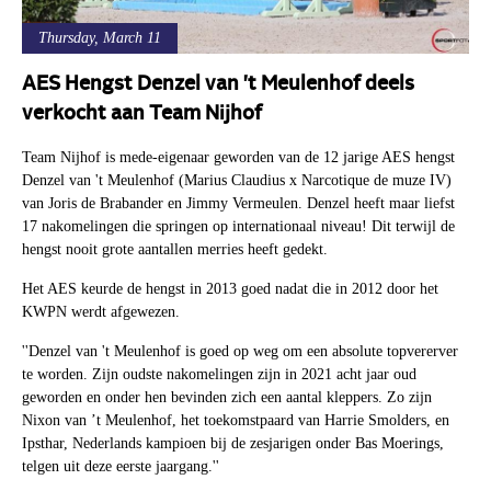
Thursday, March 11
AES Hengst Denzel van 't Meulenhof deels
verkocht aan Team Nijhof
Team Nijhof is mede-eigenaar geworden van de 12 jarige AES hengst
Denzel van 't Meulenhof (Marius Claudius x Narcotique de muze IV)
van Joris de Brabander en Jimmy Vermeulen. Denzel heeft maar liefst
17 nakomelingen die springen op internationaal niveau! Dit terwijl de
hengst nooit grote aantallen merries heeft gedekt.
Het AES keurde de hengst in 2013 goed nadat die in 2012 door het
KWPN werdt afgewezen.
''Denzel van 't Meulenhof is goed op weg om een absolute topvererver
te worden. Zijn oudste nakomelingen zijn in 2021 acht jaar oud
geworden en onder hen bevinden zich een aantal kleppers. Zo zijn
Nixon van ’t Meulenhof, het toekomstpaard van Harrie Smolders, en
Ipsthar, Nederlands kampioen bij de zesjarigen onder Bas Moerings,
telgen uit deze eerste jaargang.''