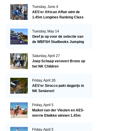
Tuesday, June 4
AES'er African Affair wint de
1.45m Longines Ranking Class
op de Mullingar International
Show
Tuesday, May 14
Geef je op voor de selectie van
de WBFSH Studbooks Jumping
Global Champions Trophy!
Saturday, April 27
Joep Schaap verovert Brons op
het NK Children
Friday, April 26
AES'er Sirocco pakt dagprijs in
NK Senioren!
Friday, April 5
Maikel van der Vleuten en AES-
merrie Elwikke winnen 1.45m
CSI*5 Miami!
Friday, April 5