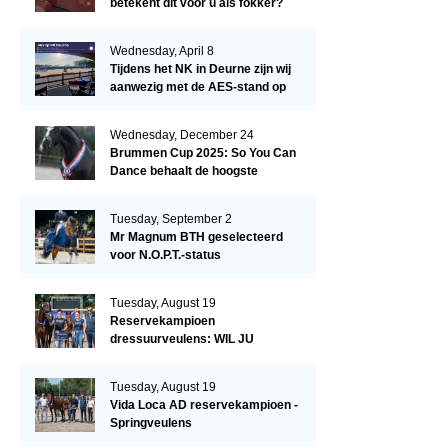
betekent dit voor u als fokker?
Wednesday, April 8
Tijdens het NK in Deurne zijn wij
aanwezig met de AES-stand op
het terrein!
Wednesday, December 24
Brummen Cup 2025: So You Can
Dance behaalt de hoogste
dressuurscore!
Tuesday, September 2
Mr Magnum BTH geselecteerd
voor N.O.P.T.-status
Tuesday, August 19
Reservekampioen
dressuurveulens: WIL JU
KIZZUBI
Tuesday, August 19
Vida Loca AD reservekampioen -
Springveulens