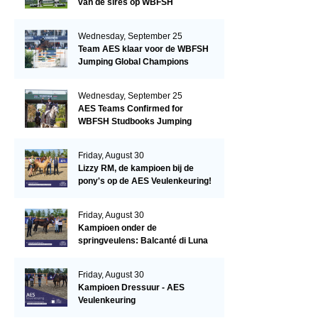
van de sires op WBFSH
Studbooks Jumping Global
Champions Trophy
Wednesday, September 25
Team AES klaar voor de WBFSH
Jumping Global Champions
Trophy in Valkenswaard!
Wednesday, September 25
AES Teams Confirmed for
WBFSH Studbooks Jumping
Global Champions Trophy
Friday, August 30
Lizzy RM, de kampioen bij de
pony's op de AES Veulenkeuring!
Friday, August 30
Kampioen onder de
springveulens: Balcanté di Luna
Friday, August 30
Kampioen Dressuur - AES
Veulenkeuring