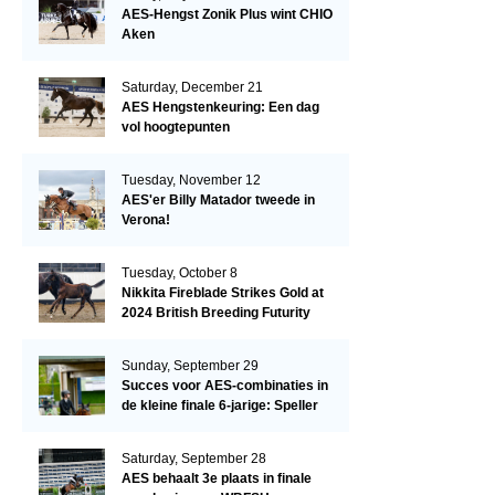
AES-Hengst Zonik Plus wint CHIO
Aken
Saturday, December 21
AES Hengstenkeuring: Een dag
vol hoogtepunten
Tuesday, November 12
AES'er Billy Matador tweede in
Verona!
Tuesday, October 8
Nikkita Fireblade Strikes Gold at
2024 British Breeding Futurity
Sunday, September 29
Succes voor AES-combinaties in
de kleine finale 6-jarige: Speller
en Schellekens in de top drie
Saturday, September 28
AES behaalt 3e plaats in finale