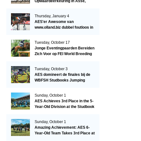
Opwaardeerkeuring in Asse,
België.
Thursday, January 4
AES'er Awesome van
www.olland.biz dubbel foutloos in
Blom Hengstencompetitie 1.10!
Tuesday, October 17
Jonge Eventingpaarden Bereiden
Zich Voor op FEI World Breeding
Championship 2023!
Tuesday, October 3
AES domineert de finales bij de
WBFSH Studbooks Jumping
Global Champions Trophy!
Sunday, October 1
AES Achieves 3rd Place in the 5-
Year-Old Division at the Studbook
Competition in Valkenswaard –
Remarkable!
Sunday, October 1
Amazing Achievement: AES 6-
Year-Old Team Takes 3rd Place at
the Studbook Competition in