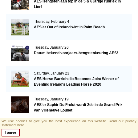
AES Hengsten aan top in de 5 & 6 jarige rubriek in
Lier!
Thursday, February 4
AES'er Out of Ireland wint in Palm Beach.
Tuesday, January 26
Datum bekend voorjaars-hengstenkeuring AES!
Saturday, January 23
AES Horse Barrichello Becomes Joint Winner of
Eventing Ireland's Leading Horse 2020
Tuesday, January 19
AES'er Saphir Du Frelut wordt 2de in de Grand Prix
van Villeneuve Loubet!
We use cookies to give you the best experience on this website.
Read our privacy
Tuesday, January 19
statement here.
Warrior's Glory voor tweede week op rij in de top
I agree
drie!