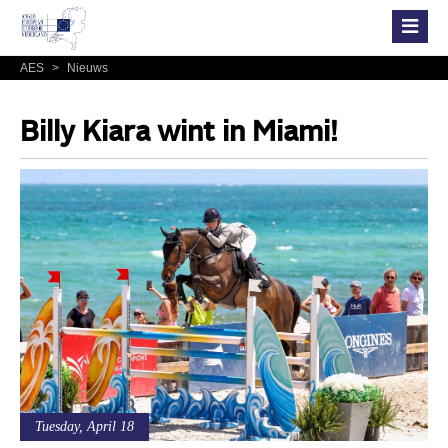
AES
>
Nieuws
Billy Kiara wint in Miami!
Tuesday, April 18