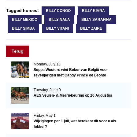
Tagged horses:
BILLY CONGO
BILLY KIARA
BILLY MEXICO
BILLY NALA
BILLY SARAFINA
BILLY SIMBA
BILLY VITANI
BILLY ZAIRE
Terug
Monday, July 13
Seppe Wouters wint Beker van België voor
zevenjarigen met Candy Prince de Leonte
Tuesday, June 9
AES Veulen- & Merriekeuring op 20 Augustus
Friday, May 1
Wijzigingen per 1 juli, wat betekent dit voor u als
fokker?