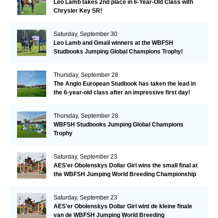
Leo Lamb takes 2nd place in 6-Year-Old Class with
Chrysler Key SR!
Saturday, September 30
Leo Lamb and Gmail winners at the WBFSH
Studbooks Jumping Global Champions Trophy!
Thursday, September 28
The Anglo European Studbook has taken the lead in
the 6-year-old class after an impressive first day!​
Thursday, September 28
WBFSH Studbooks Jumping Global Champions
Trophy
Saturday, September 23
AES'er Obolenskys Dollar Girl wins the small final at
the WBFSH Jumping World Breeding Championship
Saturday, September 23
AES'er Obolenskys Dollar Girl wint de kleine finale
van de WBFSH Jumping World Breeding