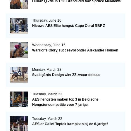
Luikan Q 2de in 1.50 Grand Prix van Spruce Meadows
Thursday, June 16
Nieuwe AES Elite hengst: Cape Coral RBF Z
Wednesday, June 15
Warrior’s Glory succesvol onder Alexander Housen
Monday, March 28
Svalegårds Design wint ZZ-zwaar debuut
Tuesday, March 22
AES hengsten maken top 3 in Belgische
Hengstencompetitie voor 7-jarige
Tuesday, March 22
AES’er Calief Topfok kampioen bij de 6-jarige!