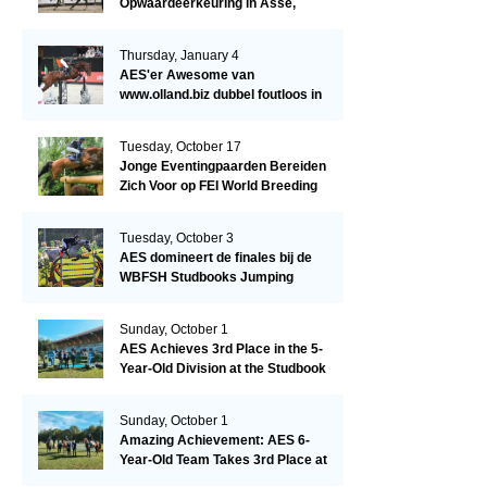
Opwaardeerkeuring in Asse,
België.
Thursday, January 4
AES'er Awesome van
www.olland.biz dubbel foutloos in
Blom Hengstencompetitie 1.10!
Tuesday, October 17
Jonge Eventingpaarden Bereiden
Zich Voor op FEI World Breeding
Championship 2023!
Tuesday, October 3
AES domineert de finales bij de
WBFSH Studbooks Jumping
Global Champions Trophy!
Sunday, October 1
AES Achieves 3rd Place in the 5-
Year-Old Division at the Studbook
Competition in Valkenswaard –
Remarkable!
Sunday, October 1
Amazing Achievement: AES 6-
Year-Old Team Takes 3rd Place at
the Studbook Competition in