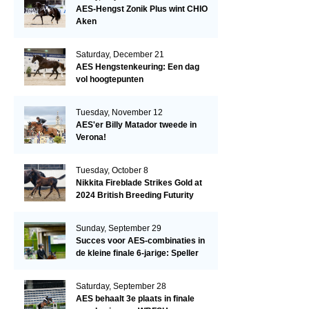
AES-Hengst Zonik Plus wint CHIO
Aken
Saturday, December 21
AES Hengstenkeuring: Een dag
vol hoogtepunten
Tuesday, November 12
AES'er Billy Matador tweede in
Verona!
Tuesday, October 8
Nikkita Fireblade Strikes Gold at
2024 British Breeding Futurity
Sunday, September 29
Succes voor AES-combinaties in
de kleine finale 6-jarige: Speller
en Schellekens in de top drie
Saturday, September 28
AES behaalt 3e plaats in finale