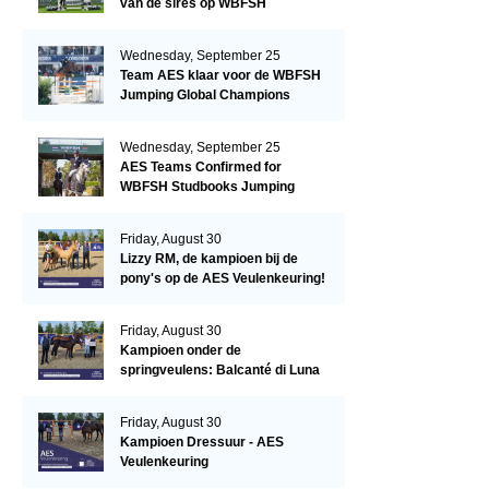
van de sires op WBFSH
Studbooks Jumping Global
Champions Trophy
Wednesday, September 25
Team AES klaar voor de WBFSH
Jumping Global Champions
Trophy in Valkenswaard!
Wednesday, September 25
AES Teams Confirmed for
WBFSH Studbooks Jumping
Global Champions Trophy
Friday, August 30
Lizzy RM, de kampioen bij de
pony's op de AES Veulenkeuring!
Friday, August 30
Kampioen onder de
springveulens: Balcanté di Luna
Friday, August 30
Kampioen Dressuur - AES
Veulenkeuring