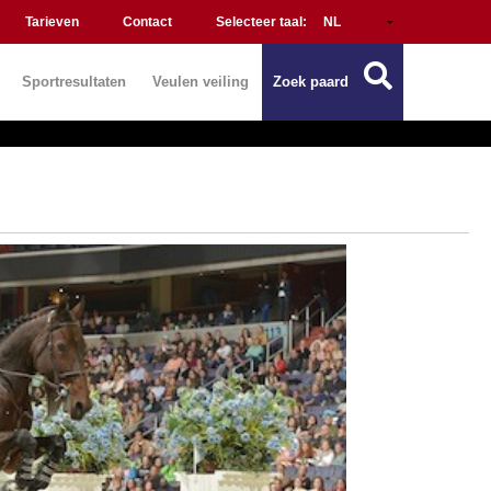
Tarieven
Contact
Selecteer taal:
Sportresultaten
Veulen veiling
Zoek paard