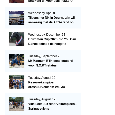
betekent dit voor u als fokker?
Wednesday, April 8
Tijdens het NK in Deurne zijn wij
aanwezig met de AES-stand op
het terrein!
Wednesday, December 24
Brummen Cup 2025: So You Can
Dance behaalt de hoogste
dressuurscore!
Tuesday, September 2
Mr Magnum BTH geselecteerd
voor N.O.P.T.-status
Tuesday, August 19
Reservekampioen
dressuurveulens: WIL JU
KIZZUBI
Tuesday, August 19
Vida Loca AD reservekampioen -
Springveulens