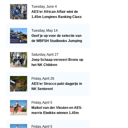
Tuesday, June 4
AES'er African Affair wint de
1.45m Longines Ranking Class
op de Mullingar International
Show
Tuesday, May 14
Geef je op voor de selectie van
de WBFSH Studbooks Jumping
Global Champions Trophy!
Saturday, April 27
Joep Schaap verovert Brons op
het NK Children
Friday, April 26
AES'er Sirocco pakt dagprijs in
NK Senioren!
Friday, April 5
Maikel van der Vleuten en AES-
merrie Elwikke winnen 1.45m
CSI*5 Miami!
Friday, April 5