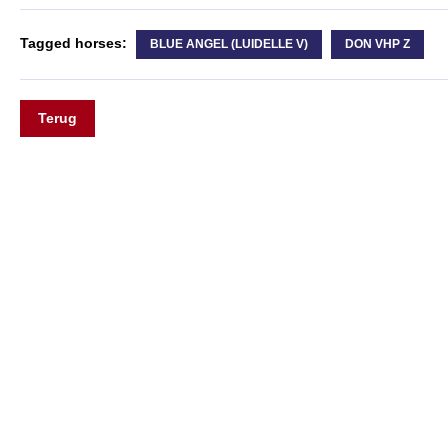
Tagged horses:
BLUE ANGEL (LUIDELLE V)
DON VHP Z
Terug