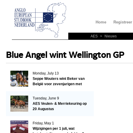
Home
Registreer
AES
>
Nieuws
Blue Angel wint Wellington GP
Monday, July 13
Seppe Wouters wint Beker van
België voor zevenjarigen met
Candy Prince de Leonte
Tuesday, June 9
AES Veulen- & Merriekeuring op
20 Augustus
Friday, May 1
Wijzigingen per 1 juli, wat