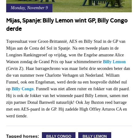
Monday, November 9
Mijas, Spanje: Billy Lemon wint GP, Billy Congo
derde
Topresultaat voor Groot-Brittannië, AES en Billy Stud in de GP van
Mijas aan de Costa del Sol in Spanje. Na een tweede plaats in de
Longines Rankingproef op vrijdag, won the Engelse amazone Alice
Watson zondag de Grand Prix op haar schimmelmerrie
Billy Lemon
(Cevin Z). Haar barragechrono was maar liefst drie seconden beter dan
die van nummer twee Charlotte Verhagen uit Nederland. William
Funnel, ook een Engelsman, werd derde na een hoopvolle dubbel nul
op
Billy Congo
. Funnell was niet alleen ruiter en fokker van dit paard.
Hij is ook de fokker van het winnende paard Billy Lemon, samen met
zijn partner Donal Barnwell natuurlijk! Ook Jay Buxton reed barrage
met een AES-paard in de GP. Hij zadelde High Offley Arturos CA en
werd tiende.
Tagged horses:
BILLY CONGO
BILLY LEMON