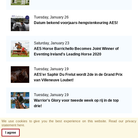
Tuesday, January 26
Datum bekend voorjaars-hengstenkeuring AES!
Saturday, January 23
AES Horse Barrichello Becomes Joint Winner of
Eventing Ireland's Leading Horse 2020
Tuesday, January 19
AES'er Saphir Du Frelut wordt 2de in de Grand Prix
van Villeneuve Loubet!
Tuesday, January 19
Warrior's Glory voor tweede week op rij in de top
drie!
Tuesday, January 12
We use cookies to give you the best experience on this website.
Read our privacy
statement here.
Een derde plaats voor Warrior's Glory in de CSI2*
Grand Prix.
I agree