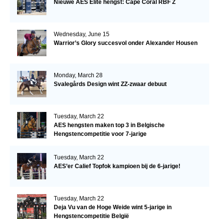
Nieuwe AES Elite hengst: Cape Coral RBF Z
Wednesday, June 15
Warrior’s Glory succesvol onder Alexander Housen
Monday, March 28
Svalegårds Design wint ZZ-zwaar debuut
Tuesday, March 22
AES hengsten maken top 3 in Belgische
Hengstencompetitie voor 7-jarige
Tuesday, March 22
AES’er Calief Topfok kampioen bij de 6-jarige!
Tuesday, March 22
Deja Vu van de Hoge Weide wint 5-jarige in
Hengstencompetitie België