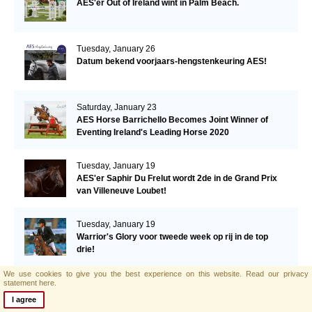
AES'er Out of Ireland wint in Palm Beach.
Tuesday, January 26
Datum bekend voorjaars-hengstenkeuring AES!
Saturday, January 23
AES Horse Barrichello Becomes Joint Winner of
Eventing Ireland's Leading Horse 2020
Tuesday, January 19
AES'er Saphir Du Frelut wordt 2de in de Grand Prix
van Villeneuve Loubet!
Tuesday, January 19
Warrior's Glory voor tweede week op rij in de top
drie!
We use cookies to give you the best experience on this website.
Read our privacy
Tuesday, January 12
statement here.
Een derde plaats voor Warrior's Glory in de CSI2*
I agree
Grand Prix.