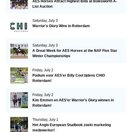
AES Horses Attract Highest Bids at Bolesworth A-
List Auction
Saturday, July 3
Warrior's Glory Wins in Rotterdam
Saturday, July 3
A Great Week for AES Horses at the NAF Five Star
Winter Championships
Friday, July 2
Podium voor AES'er Billy Cool tijdens CHIO
Rotterdam!
Friday, July 2
Kim Emmen en AES’er Warrior’s Glory winnen in
Rotterdam!
Thursday, July 1
Het Anglo European Studbook zoekt marketing
medewerker!