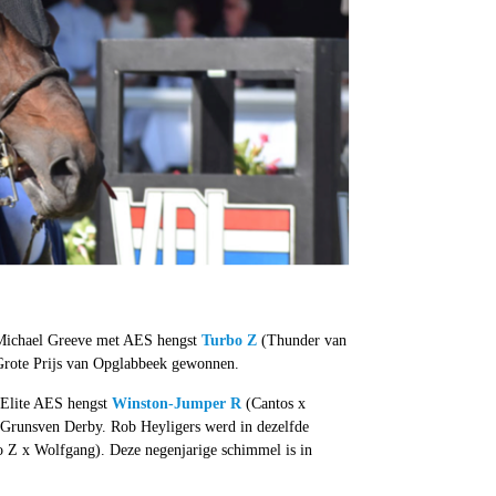
 Michael Greeve met AES hengst
Turbo Z
(Thunder van
e Grote Prijs van Opglabbeek gewonnen.
 Elite AES hengst
Winston-Jumper R
(Cantos x
 Grunsven Derby. Rob Heyligers werd in dezelfde
 Z x Wolfgang). Deze negenjarige schimmel is in