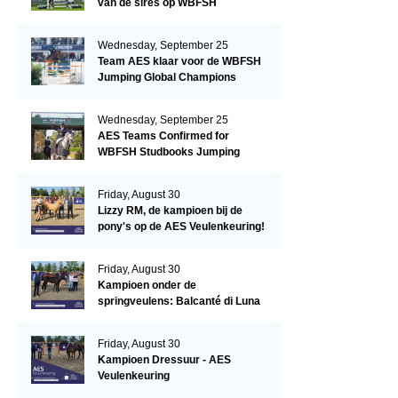
van de sires op WBFSH
Studbooks Jumping Global
Champions Trophy
Wednesday, September 25
Team AES klaar voor de WBFSH
Jumping Global Champions
Trophy in Valkenswaard!
Wednesday, September 25
AES Teams Confirmed for
WBFSH Studbooks Jumping
Global Champions Trophy
Friday, August 30
Lizzy RM, de kampioen bij de
pony's op de AES Veulenkeuring!
Friday, August 30
Kampioen onder de
springveulens: Balcanté di Luna
Friday, August 30
Kampioen Dressuur - AES
Veulenkeuring