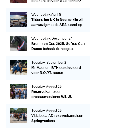
betekent dit voor u als fokker?
Wednesday, April 8
Tijdens het NK in Deurne zijn wij
aanwezig met de AES-stand op
het terrein!
Wednesday, December 24
Brummen Cup 2025: So You Can
Dance behaalt de hoogste
dressuurscore!
Tuesday, September 2
Mr Magnum BTH geselecteerd
voor N.O.P.T.-status
Tuesday, August 19
Reservekampioen
dressuurveulens: WIL JU
KIZZUBI
Tuesday, August 19
Vida Loca AD reservekampioen -
Springveulens