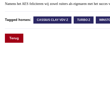
Namens het AES feliciteren wij zowel ruiters als eigenaren met het succes
Tagged horses:
CASSIUS CLAY VDV Z
TURBO Z
WINST
Terug