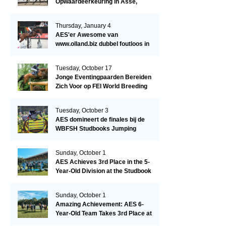
Opwaardeerkeuring in Asse,
België.
Thursday, January 4
AES'er Awesome van
www.olland.biz dubbel foutloos in
Blom Hengstencompetitie 1.10!
Tuesday, October 17
Jonge Eventingpaarden Bereiden
Zich Voor op FEI World Breeding
Championship 2023!
Tuesday, October 3
AES domineert de finales bij de
WBFSH Studbooks Jumping
Global Champions Trophy!
Sunday, October 1
AES Achieves 3rd Place in the 5-
Year-Old Division at the Studbook
Competition in Valkenswaard –
Remarkable!
Sunday, October 1
Amazing Achievement: AES 6-
Year-Old Team Takes 3rd Place at
the Studbook Competition in