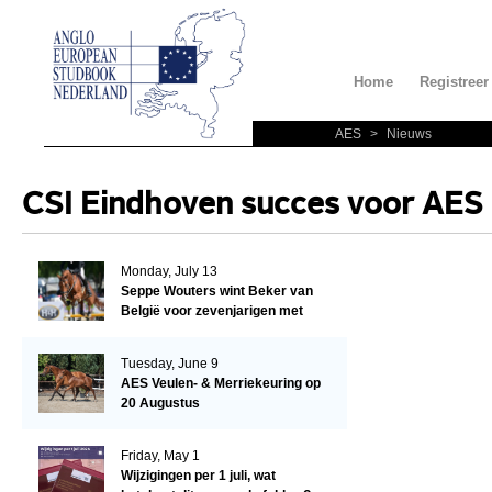
Home
Registreer
AES
>
Nieuws
CSI Eindhoven succes voor AES
Monday, July 13
Seppe Wouters wint Beker van
België voor zevenjarigen met
Candy Prince de Leonte
Tuesday, June 9
AES Veulen- & Merriekeuring op
20 Augustus
Friday, May 1
Wijzigingen per 1 juli, wat