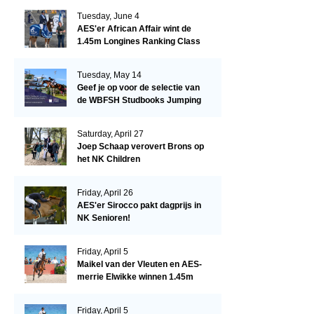
Tuesday, June 4
AES'er African Affair wint de
1.45m Longines Ranking Class
op de Mullingar International
Show
Tuesday, May 14
Geef je op voor de selectie van
de WBFSH Studbooks Jumping
Global Champions Trophy!
Saturday, April 27
Joep Schaap verovert Brons op
het NK Children
Friday, April 26
AES'er Sirocco pakt dagprijs in
NK Senioren!
Friday, April 5
Maikel van der Vleuten en AES-
merrie Elwikke winnen 1.45m
CSI*5 Miami!
Friday, April 5