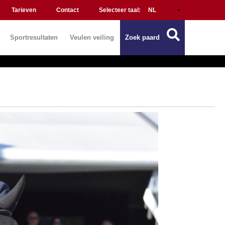
Tarieven
Contact
Selecteer taal:
Sportresultaten
Veulen veiling
Zoek paard