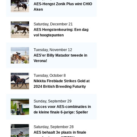
AES-Hengst Zonik Plus wint CHIO
Aken
Saturday, December 21
AES Hengstenkeuring: Een dag
vol hoogtepunten
Tuesday, November 12
AES'er Billy Matador tweede in
Verona!
Tuesday, October 8
Nikkita Fireblade Strikes Gold at
2024 British Breeding Futurity
Sunday, September 29
Succes voor AES-combinaties in
de kleine finale 6-jarige: Speller
en Schellekens in de top drie
Saturday, September 28
AES behaalt 3e plaats in finale