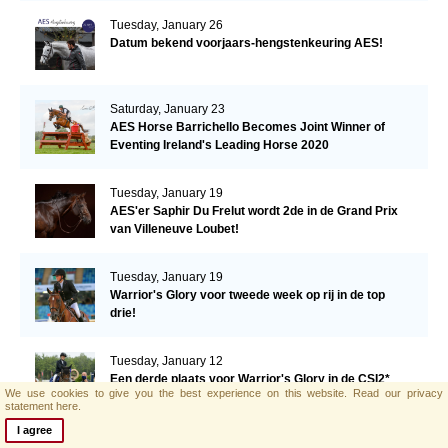
Tuesday, January 26
Datum bekend voorjaars-hengstenkeuring AES!
Saturday, January 23
AES Horse Barrichello Becomes Joint Winner of
Eventing Ireland's Leading Horse 2020
Tuesday, January 19
AES'er Saphir Du Frelut wordt 2de in de Grand Prix
van Villeneuve Loubet!
Tuesday, January 19
Warrior's Glory voor tweede week op rij in de top
drie!
Tuesday, January 12
Een derde plaats voor Warrior's Glory in de CSI2*
We use cookies to give you the best experience on this website.
Read our privacy
Grand Prix.
statement here.
I agree
Monday, January 11