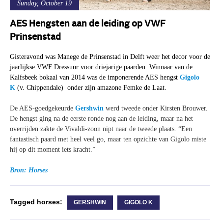
Sunday, October 19
AES Hengsten aan de leiding op VWF
Prinsenstad
Gisteravond was Manege de Prinsenstad in Delft weer het decor voor de
jaarlijkse VWF Dressuur voor driejarige paarden. Winnaar van de
Kalfsbeek bokaal van 2014 was de imponerende AES hengst
Gigolo
K
(v. Chippendale) onder zijn amazone Femke de Laat.
De AES-goedgekeurde
Gershwin
werd tweede onder Kirsten Brouwer.
De hengst ging na de eerste ronde nog aan de leiding, maar na het
overrijden zakte de Vivaldi-zoon nipt naar de tweede plaats. “Een
fantastisch paard met heel veel go, maar ten opzichte van Gigolo miste
hij op dit moment iets kracht.”
Bron: Horses
Tagged horses:
GERSHWIN
GIGOLO K