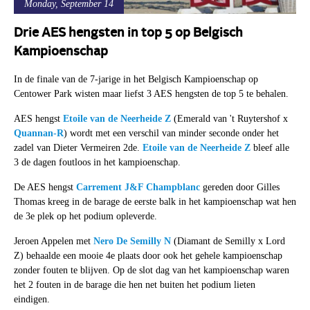
Monday, September 14
Drie AES hengsten in top 5 op Belgisch
Kampioenschap
In de finale van de 7-jarige in het Belgisch Kampioenschap op
Centower Park wisten maar liefst 3 AES hengsten de top 5 te behalen.
AES hengst
Etoile van de Neerheide Z
(Emerald van 't Ruytershof x
Quannan-R
) wordt met een verschil van minder seconde onder het
zadel van Dieter Vermeiren 2de.
Etoile van de Neerheide Z
bleef alle
3 de dagen foutloos in het kampioenschap.
De AES hengst
Carrement J&F Champblanc
gereden door Gilles
Thomas kreeg in de barage de eerste balk in het kampioenschap wat hen
de 3e plek op het podium opleverde.
Jeroen Appelen met
Nero De Semilly N
(Diamant de Semilly x Lord
Z) behaalde een mooie 4e plaats door ook het gehele kampioenschap
zonder fouten te blijven. Op de slot dag van het kampioenschap waren
het 2 fouten in de barage die hen net buiten het podium lieten
eindigen.