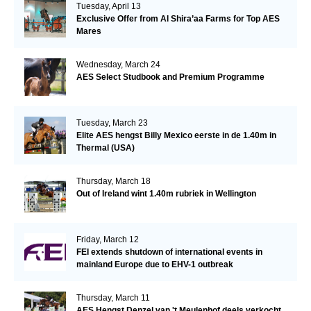
Tuesday, April 13
Exclusive Offer from Al Shira’aa Farms for Top AES
Mares
Wednesday, March 24
AES Select Studbook and Premium Programme
Tuesday, March 23
Elite AES hengst Billy Mexico eerste in de 1.40m in
Thermal (USA)
Thursday, March 18
Out of Ireland wint 1.40m rubriek in Wellington
Friday, March 12
FEI extends shutdown of international events in
mainland Europe due to EHV-1 outbreak
Thursday, March 11
AES Hengst Denzel van 't Meulenhof deels verkocht