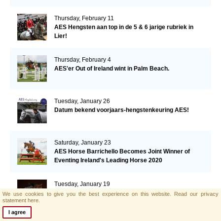
Thursday, February 11
AES Hengsten aan top in de 5 & 6 jarige rubriek in
Lier!
Thursday, February 4
AES'er Out of Ireland wint in Palm Beach.
Tuesday, January 26
Datum bekend voorjaars-hengstenkeuring AES!
Saturday, January 23
AES Horse Barrichello Becomes Joint Winner of
Eventing Ireland's Leading Horse 2020
Tuesday, January 19
AES'er Saphir Du Frelut wordt 2de in de Grand Prix
We use cookies to give you the best experience on this website.
Read our privacy
statement here.
van Villeneuve Loubet!
I agree