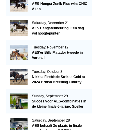
AES-Hengst Zonik Plus wint CHIO
Aken
Saturday, December 21
AES Hengstenkeuring: Een dag
vol hoogtepunten
Tuesday, November 12
AES'er Billy Matador tweede in
Verona!
Tuesday, October 8
Nikkita Fireblade Strikes Gold at
2024 British Breeding Futurity
Sunday, September 29
Succes voor AES-combinaties in
de kleine finale 6-jarige: Speller
en Schellekens in de top drie
Saturday, September 28
AES behaalt 3e plaats in finale