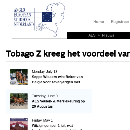
Home
Registreer
AES
>
Nieuws
Tobago Z kreeg het voordeel van 
Monday, July 13
Seppe Wouters wint Beker van
België voor zevenjarigen met
Candy Prince de Leonte
Tuesday, June 9
AES Veulen- & Merriekeuring op
20 Augustus
Friday, May 1
Wijzigingen per 1 juli, wat