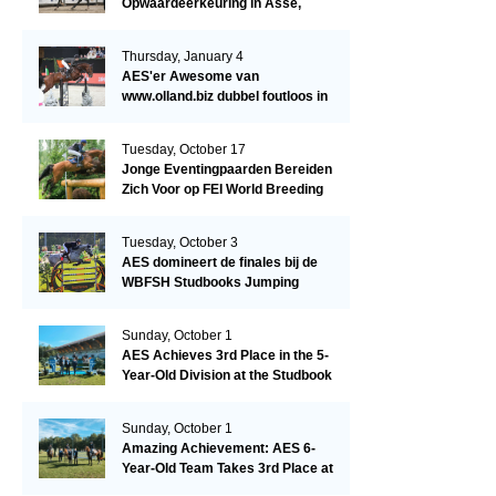
Opwaardeerkeuring in Asse,
België.
Thursday, January 4
AES'er Awesome van
www.olland.biz dubbel foutloos in
Blom Hengstencompetitie 1.10!
Tuesday, October 17
Jonge Eventingpaarden Bereiden
Zich Voor op FEI World Breeding
Championship 2023!
Tuesday, October 3
AES domineert de finales bij de
WBFSH Studbooks Jumping
Global Champions Trophy!
Sunday, October 1
AES Achieves 3rd Place in the 5-
Year-Old Division at the Studbook
Competition in Valkenswaard –
Remarkable!
Sunday, October 1
Amazing Achievement: AES 6-
Year-Old Team Takes 3rd Place at
the Studbook Competition in