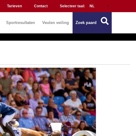
Tarieven
Contact
Selecteer taal:
Sportresultaten
Veulen veiling
Zoek paard