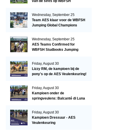
van de sires op WBFSH
Studbooks Jumping Global
Champions Trophy
Wednesday, September 25
Team AES klaar voor de WBFSH
Jumping Global Champions
Trophy in Valkenswaard!
Wednesday, September 25
AES Teams Confirmed for
WBFSH Studbooks Jumping
Global Champions Trophy
Friday, August 30
Lizzy RM, de kampioen bij de
pony's op de AES Veulenkeuring!
Friday, August 30
Kampioen onder de
springveulens: Balcanté di Luna
Friday, August 30
Kampioen Dressuur - AES
Veulenkeuring