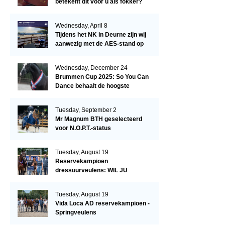
betekent dit voor u als fokker?
Wednesday, April 8
Tijdens het NK in Deurne zijn wij
aanwezig met de AES-stand op
het terrein!
Wednesday, December 24
Brummen Cup 2025: So You Can
Dance behaalt de hoogste
dressuurscore!
Tuesday, September 2
Mr Magnum BTH geselecteerd
voor N.O.P.T.-status
Tuesday, August 19
Reservekampioen
dressuurveulens: WIL JU
KIZZUBI
Tuesday, August 19
Vida Loca AD reservekampioen -
Springveulens