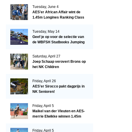
Tuesday, June 4
AES'er African Affair wint de
1.45m Longines Ranking Class
op de Mullingar International
Show
Tuesday, May 14
Geef je op voor de selectie van
de WBFSH Studbooks Jumping
Global Champions Trophy!
Saturday, April 27
Joep Schaap verovert Brons op
het NK Children
Friday, April 26
AES'er Sirocco pakt dagprijs in
NK Senioren!
Friday, April 5
Maikel van der Vleuten en AES-
merrie Elwikke winnen 1.45m
CSI*5 Miami!
Friday, April 5