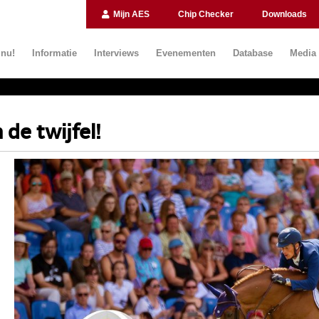
Mijn AES
Chip Checker
Downloads
 nu!
Informatie
Interviews
Evenementen
Database
Media
de twijfel!