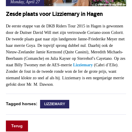
Monday, April 27
Zesde plaats voor Lizziemary in Hagen
De eerste etappe van de DKB Riders Tour 2015 in Hagen is gewonnen
door de Duitser David Will met zijn vertrouwde Coriano-zoon Colorit.
De tweede plaats gaat naar zijn landgenote Janne-Friederike Meyer met
haar merrie Goya. De topvijf sprong dubbel nul. Daarbij ook de
Nieuw-Zeelander Jamie Kermond (Quite Cassini), Meredith Michaels-
Beerbaum (Comanche) en Julia Kayser op Sterrehof's Cayetano. Op zes
staat Billy Twomey met de AES-merrie
Lizziemary
(Cabri d’Elle).
Zonder de fout in de tweede ronde won de Ier de grote prijs, want
niemand klokte zo snel af als hij. Lizziemary is een negenjarige merrie
gefokt door Mr. M. Dawson.
Tagged horses:
LIZZIEMARY
Terug