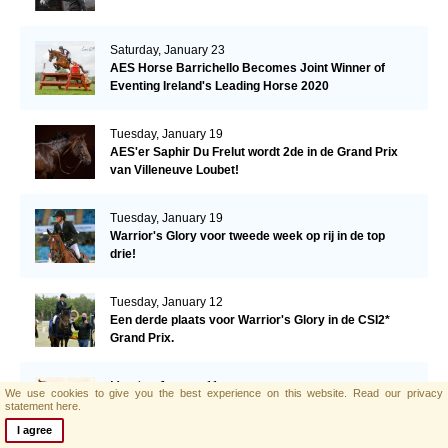
Saturday, January 23
AES Horse Barrichello Becomes Joint Winner of
Eventing Ireland's Leading Horse 2020
Tuesday, January 19
AES'er Saphir Du Frelut wordt 2de in de Grand Prix
van Villeneuve Loubet!
Tuesday, January 19
Warrior's Glory voor tweede week op rij in de top
drie!
Tuesday, January 12
Een derde plaats voor Warrior's Glory in de CSI2*
Grand Prix.
Monday, January 11
We use cookies to give you the best experience on this website.
Read our privacy
AES hengst El Barone 111 Z naar Malin Baryard-
statement here.
Johnsson
I agree