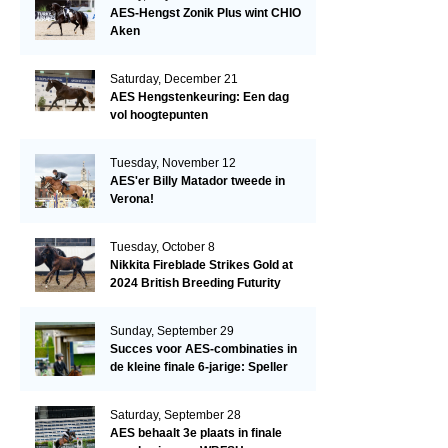
AES-Hengst Zonik Plus wint CHIO
Aken
Saturday, December 21
AES Hengstenkeuring: Een dag
vol hoogtepunten
Tuesday, November 12
AES'er Billy Matador tweede in
Verona!
Tuesday, October 8
Nikkita Fireblade Strikes Gold at
2024 British Breeding Futurity
Sunday, September 29
Succes voor AES-combinaties in
de kleine finale 6-jarige: Speller
en Schellekens in de top drie
Saturday, September 28
AES behaalt 3e plaats in finale