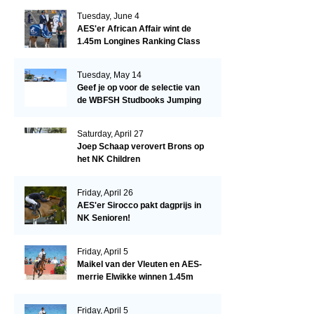
Tuesday, June 4
AES'er African Affair wint de
1.45m Longines Ranking Class
op de Mullingar International
Show
Tuesday, May 14
Geef je op voor de selectie van
de WBFSH Studbooks Jumping
Global Champions Trophy!
Saturday, April 27
Joep Schaap verovert Brons op
het NK Children
Friday, April 26
AES'er Sirocco pakt dagprijs in
NK Senioren!
Friday, April 5
Maikel van der Vleuten en AES-
merrie Elwikke winnen 1.45m
CSI*5 Miami!
Friday, April 5