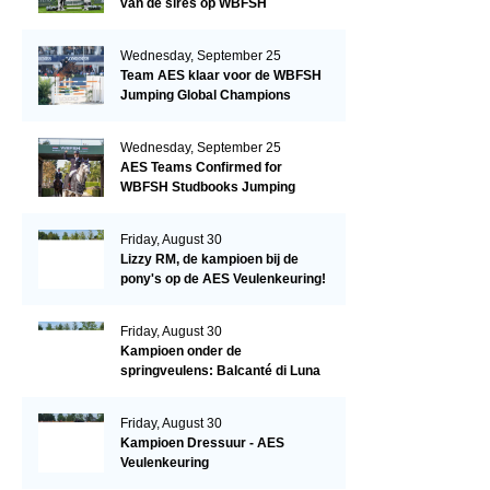
van de sires op WBFSH
Studbooks Jumping Global
Champions Trophy
Wednesday, September 25
Team AES klaar voor de WBFSH
Jumping Global Champions
Trophy in Valkenswaard!
Wednesday, September 25
AES Teams Confirmed for
WBFSH Studbooks Jumping
Global Champions Trophy
Friday, August 30
Lizzy RM, de kampioen bij de
pony's op de AES Veulenkeuring!
Friday, August 30
Kampioen onder de
springveulens: Balcanté di Luna
Friday, August 30
Kampioen Dressuur - AES
Veulenkeuring