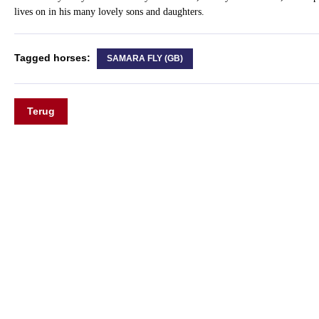
lives on in his many lovely sons and daughters.
Tagged horses:
SAMARA FLY (GB)
Terug