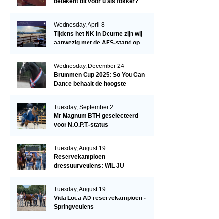
betekent dit voor u als fokker?
Wednesday, April 8
Tijdens het NK in Deurne zijn wij
aanwezig met de AES-stand op
het terrein!
Wednesday, December 24
Brummen Cup 2025: So You Can
Dance behaalt de hoogste
dressuurscore!
Tuesday, September 2
Mr Magnum BTH geselecteerd
voor N.O.P.T.-status
Tuesday, August 19
Reservekampioen
dressuurveulens: WIL JU
KIZZUBI
Tuesday, August 19
Vida Loca AD reservekampioen -
Springveulens