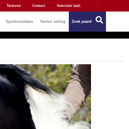
Tarieven
Contact
Selecteer taal:
Sportresultaten
Veulen veiling
Zoek paard