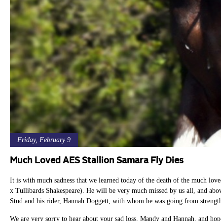
Friday, February 9
Much Loved AES Stallion Samara Fly Dies
It is with much sadness that we learned today of the death of the much love
x Tullibards Shakespeare). He will be very much missed by us all, and ab
Stud and his rider, Hannah Doggett, with whom he was going from strength
We are very sorry to hear about your sad loss, Mandy and Hannah, and hope