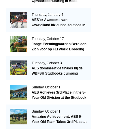
Opwaardeerkeuring in Asse,
België.
Thursday, January 4
AES'er Awesome van
www.olland.biz dubbel foutloos in
Blom Hengstencompetitie 1.10!
Tuesday, October 17
Jonge Eventingpaarden Bereiden
Zich Voor op FEI World Breeding
Championship 2023!
Tuesday, October 3
AES domineert de finales bij de
WBFSH Studbooks Jumping
Global Champions Trophy!
Sunday, October 1
AES Achieves 3rd Place in the 5-
Year-Old Division at the Studbook
Competition in Valkenswaard –
Remarkable!
Sunday, October 1
Amazing Achievement: AES 6-
Year-Old Team Takes 3rd Place at
the Studbook Competition in