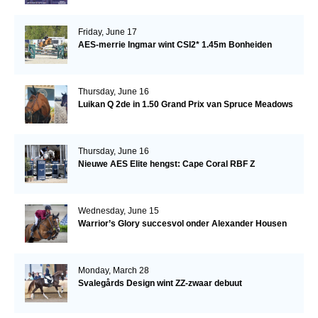
Friday, June 17
AES-merrie Ingmar wint CSI2* 1.45m Bonheiden
Thursday, June 16
Luikan Q 2de in 1.50 Grand Prix van Spruce Meadows
Thursday, June 16
Nieuwe AES Elite hengst: Cape Coral RBF Z
Wednesday, June 15
Warrior’s Glory succesvol onder Alexander Housen
Monday, March 28
Svalegårds Design wint ZZ-zwaar debuut