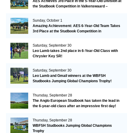
AES Achieves 3rd Place in the 5-Year-Old Division at
the Studbook Competition in Valkenswaard –
Remarkable!
Sunday, October 1
Amazing Achievement: AES 6-Year-Old Team Takes
3rd Place at the Studbook Competition in
Valkenswaard!
Saturday, September 30
Leo Lamb takes 2nd place in 6-Year-Old Class with
Chrysler Key SR!
Saturday, September 30
Leo Lamb and Gmail winners at the WBFSH
Studbooks Jumping Global Champions Trophy!
Thursday, September 28
The Anglo European Studbook has taken the lead in
the 6-year-old class after an impressive first day!​
Thursday, September 28
WBFSH Studbooks Jumping Global Champions
Trophy