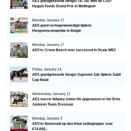
AES goedgekeurde hengst Tic-Tac wint de CSI3*
Hygain Feeds Grand Prix in Wellington
Monday, January 17
AES goed vertegenwoordigd tijdens
Hengstencompetitie in België
Monday, January 17
AES’er Cristo Beech zeer succesvol in Ocala WEC
Friday, January 14
AES goedgekeurde hengst Supreme 2de tijdens Subli
Cup finale
Wednesday, January 12
AES merrie Nibeley Union Hit opgenomen in het Brits
Junioren Team Dressuur
Monday, January 3
AES’er Nemerald op den Hout veilingtopper voor
€74.000,-