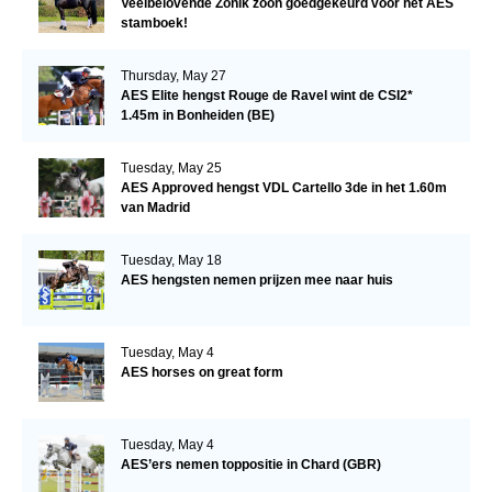
Veelbelovende Zonik zoon goedgekeurd voor het AES
stamboek!
Thursday, May 27
AES Elite hengst Rouge de Ravel wint de CSI2*
1.45m in Bonheiden (BE)
Tuesday, May 25
AES Approved hengst VDL Cartello 3de in het 1.60m
van Madrid
Tuesday, May 18
AES hengsten nemen prijzen mee naar huis
Tuesday, May 4
AES horses on great form
Tuesday, May 4
AES’ers nemen toppositie in Chard (GBR)