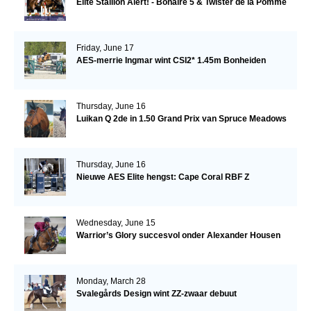
Elite Stallion Alert! - Bonaire 5 & Twister de la Pomme
Friday, June 17
AES-merrie Ingmar wint CSI2* 1.45m Bonheiden
Thursday, June 16
Luikan Q 2de in 1.50 Grand Prix van Spruce Meadows
Thursday, June 16
Nieuwe AES Elite hengst: Cape Coral RBF Z
Wednesday, June 15
Warrior’s Glory succesvol onder Alexander Housen
Monday, March 28
Svalegårds Design wint ZZ-zwaar debuut