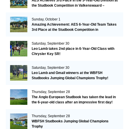
AES Achieves 3rd Place in the 5-Year-Old Division at
the Studbook Competition in Valkenswaard –
Remarkable!
Sunday, October 1
Amazing Achievement: AES 6-Year-Old Team Takes
3rd Place at the Studbook Competition in
Valkenswaard!
Saturday, September 30
Leo Lamb takes 2nd place in 6-Year-Old Class with
Chrysler Key SR!
Saturday, September 30
Leo Lamb and Gmail winners at the WBFSH
Studbooks Jumping Global Champions Trophy!
Thursday, September 28
The Anglo European Studbook has taken the lead in
the 6-year-old class after an impressive first day!​
Thursday, September 28
WBFSH Studbooks Jumping Global Champions
Trophy