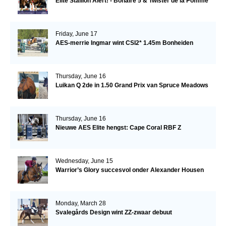
Elite Stallion Alert! - Bonaire 5 & Twister de la Pomme
Friday, June 17
AES-merrie Ingmar wint CSI2* 1.45m Bonheiden
Thursday, June 16
Luikan Q 2de in 1.50 Grand Prix van Spruce Meadows
Thursday, June 16
Nieuwe AES Elite hengst: Cape Coral RBF Z
Wednesday, June 15
Warrior’s Glory succesvol onder Alexander Housen
Monday, March 28
Svalegårds Design wint ZZ-zwaar debuut