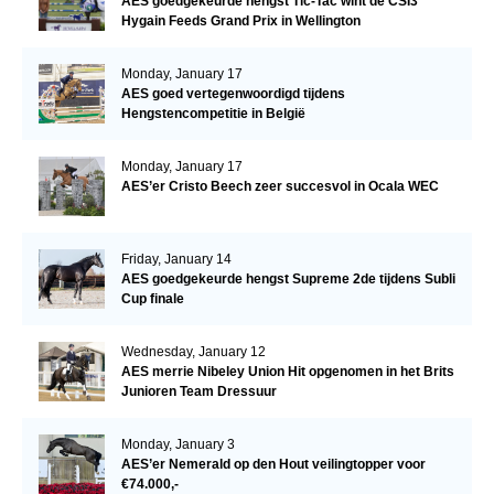
AES goedgekeurde hengst Tic-Tac wint de CSI3*
Hygain Feeds Grand Prix in Wellington
Monday, January 17
AES goed vertegenwoordigd tijdens
Hengstencompetitie in België
Monday, January 17
AES’er Cristo Beech zeer succesvol in Ocala WEC
Friday, January 14
AES goedgekeurde hengst Supreme 2de tijdens Subli
Cup finale
Wednesday, January 12
AES merrie Nibeley Union Hit opgenomen in het Brits
Junioren Team Dressuur
Monday, January 3
AES’er Nemerald op den Hout veilingtopper voor
€74.000,-