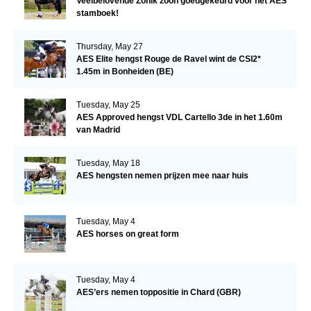
Veelbelovende Zonik zoon goedgekeurd voor het AES
stamboek!
Thursday, May 27
AES Elite hengst Rouge de Ravel wint de CSI2*
1.45m in Bonheiden (BE)
Tuesday, May 25
AES Approved hengst VDL Cartello 3de in het 1.60m
van Madrid
Tuesday, May 18
AES hengsten nemen prijzen mee naar huis
Tuesday, May 4
AES horses on great form
Tuesday, May 4
AES’ers nemen toppositie in Chard (GBR)