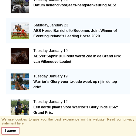
Datum bekend voorjaars-hengstenkeuring AES!
Saturday, January 23
AES Horse Barrichello Becomes Joint Winner of
Eventing Ireland's Leading Horse 2020
Tuesday, January 19
AES'er Saphir Du Frelut wordt 2de in de Grand Prix
van Villeneuve Loubet!
Tuesday, January 19
Warrior's Glory voor tweede week op rij in de top
drie!
Tuesday, January 12
Een derde plaats voor Warrior's Glory in de CSI2*
Grand Prix.
We use cookies to give you the best experience on this website.
Read our privacy
statement here.
Monday, January 11
I agree
AES hengst El Barone 111 Z naar Malin Baryard-