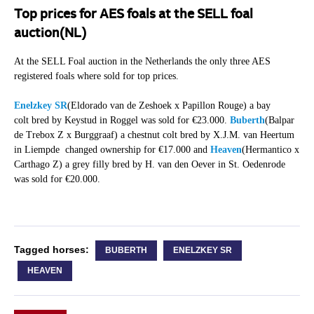
Top prices for AES foals at the SELL foal
auction(NL)
At the SELL Foal auction in the Netherlands the only three AES
registered foals where sold for top prices.
Enelzkey SR
(Eldorado van de Zeshoek x Papillon Rouge) a bay
colt bred by Keystud in Roggel was sold for €23.000.
Buberth
(Balpar
de Trebox Z x Burggraaf) a chestnut colt bred by X.J.M. van Heertum
in Liempde changed ownership for €17.000 and
Heaven
(Hermantico x
Carthago Z) a grey filly bred by H. van den Oever in St. Oedenrode
was sold for €20.000.
Tagged horses:
BUBERTH
ENELZKEY SR
HEAVEN