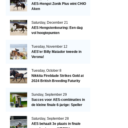
AES-Hengst Zonik Plus wint CHIO
Aken
Saturday, December 21
AES Hengstenkeuring: Een dag
vol hoogtepunten
Tuesday, November 12
AES'er Billy Matador tweede in
Verona!
Tuesday, October 8
Nikkita Fireblade Strikes Gold at
2024 British Breeding Futurity
Sunday, September 29
Succes voor AES-combinaties in
de kleine finale 6-jarige: Speller
en Schellekens in de top drie
Saturday, September 28
AES behaalt 3e plaats in finale