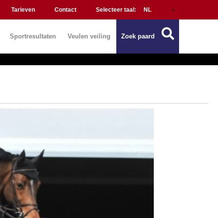
Tarieven
Contact
Selecteer taal:
Sportresultaten
Veulen veiling
Zoek paard