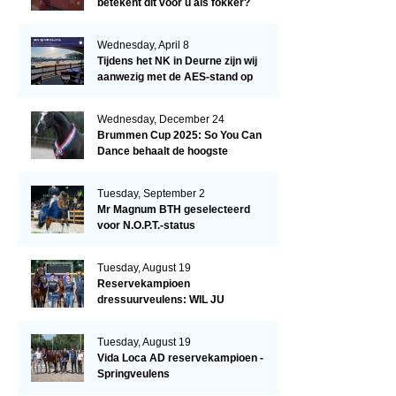
betekent dit voor u als fokker?
Wednesday, April 8
Tijdens het NK in Deurne zijn wij
aanwezig met de AES-stand op
het terrein!
Wednesday, December 24
Brummen Cup 2025: So You Can
Dance behaalt de hoogste
dressuurscore!
Tuesday, September 2
Mr Magnum BTH geselecteerd
voor N.O.P.T.-status
Tuesday, August 19
Reservekampioen
dressuurveulens: WIL JU
KIZZUBI
Tuesday, August 19
Vida Loca AD reservekampioen -
Springveulens