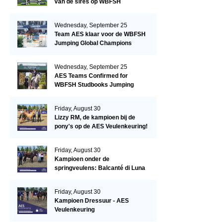
van de sires op WBFSH
Studbooks Jumping Global
Champions Trophy
Wednesday, September 25
Team AES klaar voor de WBFSH
Jumping Global Champions
Trophy in Valkenswaard!
Wednesday, September 25
AES Teams Confirmed for
WBFSH Studbooks Jumping
Global Champions Trophy
Friday, August 30
Lizzy RM, de kampioen bij de
pony's op de AES Veulenkeuring!
Friday, August 30
Kampioen onder de
springveulens: Balcanté di Luna
Friday, August 30
Kampioen Dressuur - AES
Veulenkeuring