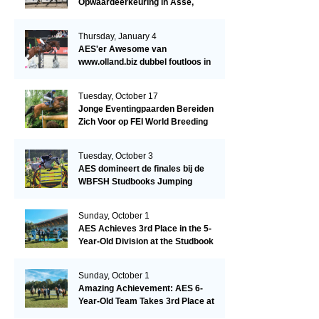
Opwaardeerkeuring in Asse,
België.
Thursday, January 4
AES'er Awesome van
www.olland.biz dubbel foutloos in
Blom Hengstencompetitie 1.10!
Tuesday, October 17
Jonge Eventingpaarden Bereiden
Zich Voor op FEI World Breeding
Championship 2023!
Tuesday, October 3
AES domineert de finales bij de
WBFSH Studbooks Jumping
Global Champions Trophy!
Sunday, October 1
AES Achieves 3rd Place in the 5-
Year-Old Division at the Studbook
Competition in Valkenswaard –
Remarkable!
Sunday, October 1
Amazing Achievement: AES 6-
Year-Old Team Takes 3rd Place at
the Studbook Competition in