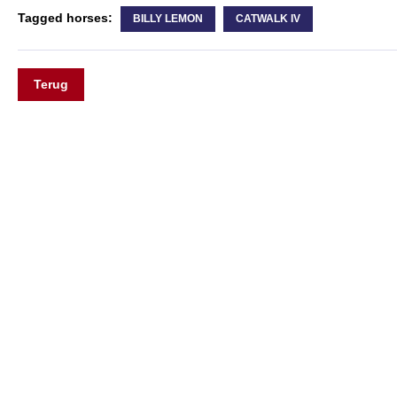
Tagged horses:
BILLY LEMON
CATWALK IV
Terug