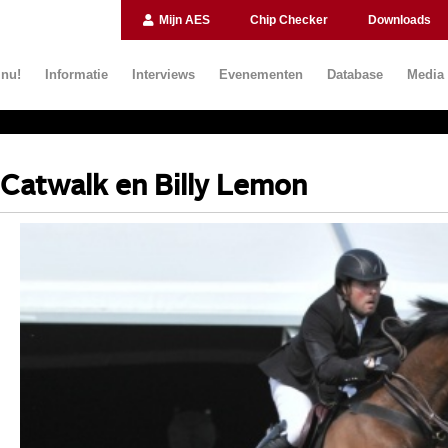
Mijn AES
Chip Checker
Downloads
 nu!
Informatie
Interviews
Evenementen
Database
Media
Catwalk en Billy Lemon