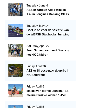
Tuesday, June 4
AES'er African Affair wint de
1.45m Longines Ranking Class
op de Mullingar International
Show
Tuesday, May 14
Geef je op voor de selectie van
de WBFSH Studbooks Jumping
Global Champions Trophy!
Saturday, April 27
Joep Schaap verovert Brons op
het NK Children
Friday, April 26
AES'er Sirocco pakt dagprijs in
NK Senioren!
Friday, April 5
Maikel van der Vleuten en AES-
merrie Elwikke winnen 1.45m
CSI*5 Miami!
Friday, April 5