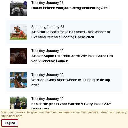
Tuesday, January 26
Datum bekend voorjaars-hengstenkeuring AES!
Saturday, January 23
AES Horse Barrichello Becomes Joint Winner of
Eventing Ireland's Leading Horse 2020
Tuesday, January 19
AES'er Saphir Du Frelut wordt 2de in de Grand Prix
van Villeneuve Loubet!
Tuesday, January 19
Warrior's Glory voor tweede week op rij in de top
drie!
Tuesday, January 12
Een derde plaats voor Warrior's Glory in de CSI2*
Grand Prix.
We use cookies to give you the best experience on this website.
Read our privacy
statement here.
Monday, January 11
I agree
AES hengst El Barone 111 Z naar Malin Baryard-