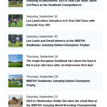
Amazing Achievement: AES 6-Year-Old Team Takes
3rd Place at the Studbook Competition in
Valkenswaard!
Saturday, September 30
Leo Lamb takes 2nd place in 6-Year-Old Class with
Chrysler Key SR!
Saturday, September 30
Leo Lamb and Gmail winners at the WBFSH
Studbooks Jumping Global Champions Trophy!
Thursday, September 28
The Anglo European Studbook has taken the lead in
the 6-year-old class after an impressive first day!​
Thursday, September 28
WBFSH Studbooks Jumping Global Champions
Trophy
Saturday, September 23
AES'er Obolenskys Dollar Girl wins the small final at
the WBFSH Jumping World Breeding Championship