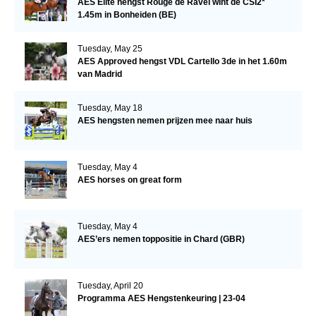
AES Elite hengst Rouge de Ravel wint de CSI2*
1.45m in Bonheiden (BE)
Tuesday, May 25
AES Approved hengst VDL Cartello 3de in het 1.60m
van Madrid
Tuesday, May 18
AES hengsten nemen prijzen mee naar huis
Tuesday, May 4
AES horses on great form
Tuesday, May 4
AES’ers nemen toppositie in Chard (GBR)
Tuesday, April 20
Programma AES Hengstenkeuring | 23-04