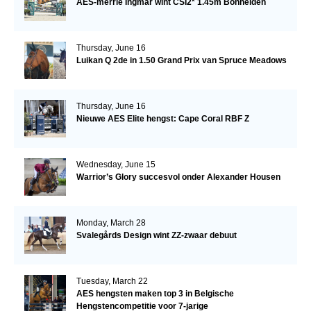
AES-merrie Ingmar wint CSI2* 1.45m Bonheiden
Thursday, June 16
Luikan Q 2de in 1.50 Grand Prix van Spruce Meadows
Thursday, June 16
Nieuwe AES Elite hengst: Cape Coral RBF Z
Wednesday, June 15
Warrior’s Glory succesvol onder Alexander Housen
Monday, March 28
Svalegårds Design wint ZZ-zwaar debuut
Tuesday, March 22
AES hengsten maken top 3 in Belgische
Hengstencompetitie voor 7-jarige