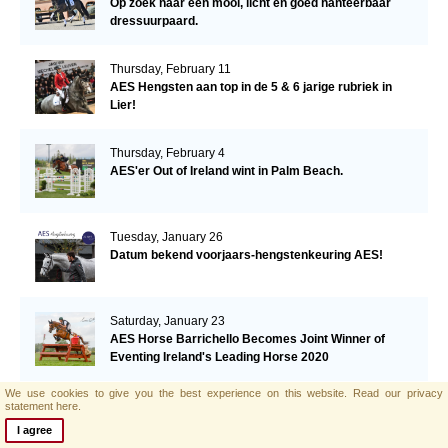
Op zoek naar een mooi, licht en goed hanteerbaar
dressuurpaard.
Thursday, February 11
AES Hengsten aan top in de 5 & 6 jarige rubriek in
Lier!
Thursday, February 4
AES'er Out of Ireland wint in Palm Beach.
Tuesday, January 26
Datum bekend voorjaars-hengstenkeuring AES!
Saturday, January 23
AES Horse Barrichello Becomes Joint Winner of
Eventing Ireland's Leading Horse 2020
We use cookies to give you the best experience on this website.
Read our privacy
Tuesday, January 19
statement here.
AES'er Saphir Du Frelut wordt 2de in de Grand Prix
I agree
van Villeneuve Loubet!