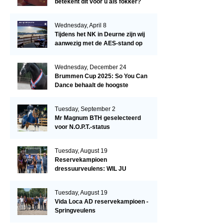
betekent dit voor u als fokker?
Wednesday, April 8
Tijdens het NK in Deurne zijn wij
aanwezig met de AES-stand op
het terrein!
Wednesday, December 24
Brummen Cup 2025: So You Can
Dance behaalt de hoogste
dressuurscore!
Tuesday, September 2
Mr Magnum BTH geselecteerd
voor N.O.P.T.-status
Tuesday, August 19
Reservekampioen
dressuurveulens: WIL JU
KIZZUBI
Tuesday, August 19
Vida Loca AD reservekampioen -
Springveulens