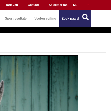
Tarieven
Contact
Selecteer taal:
Sportresultaten
Veulen veiling
Zoek paard