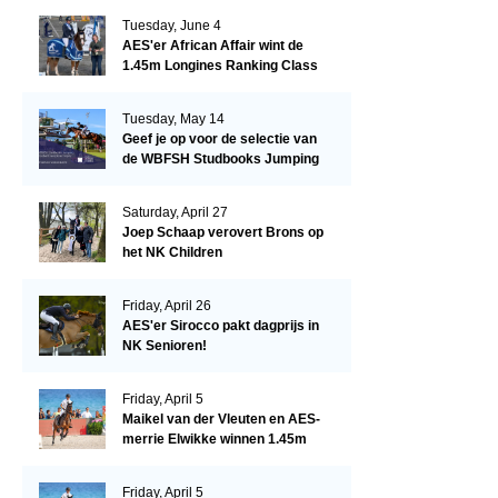
Tuesday, June 4
AES'er African Affair wint de
1.45m Longines Ranking Class
op de Mullingar International
Show
Tuesday, May 14
Geef je op voor de selectie van
de WBFSH Studbooks Jumping
Global Champions Trophy!
Saturday, April 27
Joep Schaap verovert Brons op
het NK Children
Friday, April 26
AES'er Sirocco pakt dagprijs in
NK Senioren!
Friday, April 5
Maikel van der Vleuten en AES-
merrie Elwikke winnen 1.45m
CSI*5 Miami!
Friday, April 5