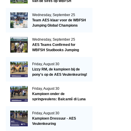
van de sires op WBFSH
Studbooks Jumping Global
Champions Trophy
Wednesday, September 25
Team AES klaar voor de WBFSH
Jumping Global Champions
Trophy in Valkenswaard!
Wednesday, September 25
AES Teams Confirmed for
WBFSH Studbooks Jumping
Global Champions Trophy
Friday, August 30
Lizzy RM, de kampioen bij de
pony's op de AES Veulenkeuring!
Friday, August 30
Kampioen onder de
springveulens: Balcanté di Luna
Friday, August 30
Kampioen Dressuur - AES
Veulenkeuring