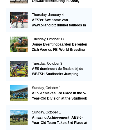
Opwaardeerkeuring in Asse,
België.
Thursday, January 4
AES'er Awesome van
www.olland.biz dubbel foutloos in
Blom Hengstencompetitie 1.10!
Tuesday, October 17
Jonge Eventingpaarden Bereiden
Zich Voor op FEI World Breeding
Championship 2023!
Tuesday, October 3
AES domineert de finales bij de
WBFSH Studbooks Jumping
Global Champions Trophy!
Sunday, October 1
AES Achieves 3rd Place in the 5-
Year-Old Division at the Studbook
Competition in Valkenswaard –
Remarkable!
Sunday, October 1
Amazing Achievement: AES 6-
Year-Old Team Takes 3rd Place at
the Studbook Competition in