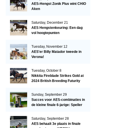
AES-Hengst Zonik Plus wint CHIO
Aken
Saturday, December 21
AES Hengstenkeuring: Een dag
vol hoogtepunten
Tuesday, November 12
AES'er Billy Matador tweede in
Verona!
Tuesday, October 8
Nikkita Fireblade Strikes Gold at
2024 British Breeding Futurity
Sunday, September 29
Succes voor AES-combinaties in
de kleine finale 6-jarige: Speller
en Schellekens in de top drie
Saturday, September 28
AES behaalt 3e plaats in finale