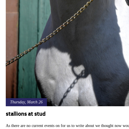
Thursday, March 26
stallions at stud
As there are no current events on for us to write about we thought now woul