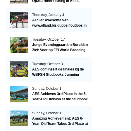
Opwaardeerkeuring in Asse,
België.
Thursday, January 4
AES'er Awesome van
www.olland.biz dubbel foutloos in
Blom Hengstencompetitie 1.10!
Tuesday, October 17
Jonge Eventingpaarden Bereiden
Zich Voor op FEI World Breeding
Championship 2023!
Tuesday, October 3
AES domineert de finales bij de
WBFSH Studbooks Jumping
Global Champions Trophy!
Sunday, October 1
AES Achieves 3rd Place in the 5-
Year-Old Division at the Studbook
Competition in Valkenswaard –
Remarkable!
Sunday, October 1
Amazing Achievement: AES 6-
Year-Old Team Takes 3rd Place at
the Studbook Competition in