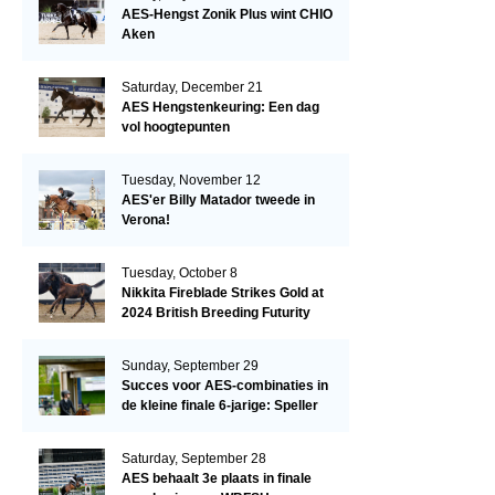
AES-Hengst Zonik Plus wint CHIO
Aken
Saturday, December 21
AES Hengstenkeuring: Een dag
vol hoogtepunten
Tuesday, November 12
AES'er Billy Matador tweede in
Verona!
Tuesday, October 8
Nikkita Fireblade Strikes Gold at
2024 British Breeding Futurity
Sunday, September 29
Succes voor AES-combinaties in
de kleine finale 6-jarige: Speller
en Schellekens in de top drie
Saturday, September 28
AES behaalt 3e plaats in finale