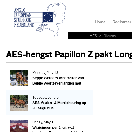
Home
Registreer
AES
>
Nieuws
AES-hengst Papillon Z pakt Long
Monday, July 13
Seppe Wouters wint Beker van
België voor zevenjarigen met
Candy Prince de Leonte
Tuesday, June 9
AES Veulen- & Merriekeuring op
20 Augustus
Friday, May 1
Wijzigingen per 1 juli, wat