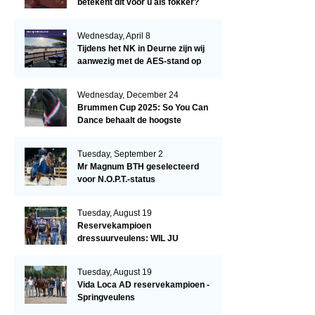
betekent dit voor u als fokker?
Wednesday, April 8
Tijdens het NK in Deurne zijn wij
aanwezig met de AES-stand op
het terrein!
Wednesday, December 24
Brummen Cup 2025: So You Can
Dance behaalt de hoogste
dressuurscore!
Tuesday, September 2
Mr Magnum BTH geselecteerd
voor N.O.P.T.-status
Tuesday, August 19
Reservekampioen
dressuurveulens: WIL JU
KIZZUBI
Tuesday, August 19
Vida Loca AD reservekampioen -
Springveulens