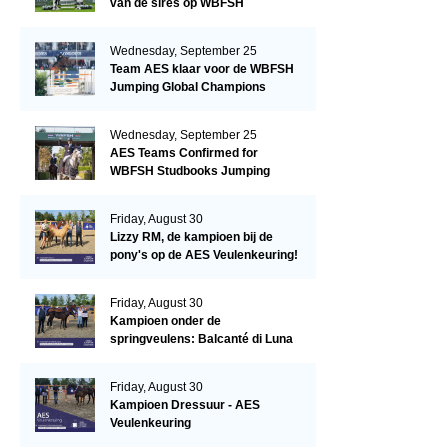
van de sires op WBFSH
Studbooks Jumping Global
Champions Trophy
Wednesday, September 25
Team AES klaar voor de WBFSH
Jumping Global Champions
Trophy in Valkenswaard!
Wednesday, September 25
AES Teams Confirmed for
WBFSH Studbooks Jumping
Global Champions Trophy
Friday, August 30
Lizzy RM, de kampioen bij de
pony's op de AES Veulenkeuring!
Friday, August 30
Kampioen onder de
springveulens: Balcanté di Luna
Friday, August 30
Kampioen Dressuur - AES
Veulenkeuring