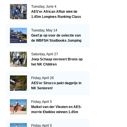
Tuesday, June 4
AES'er African Affair wint de
1.45m Longines Ranking Class
op de Mullingar International
Show
Tuesday, May 14
Geef je op voor de selectie van
de WBFSH Studbooks Jumping
Global Champions Trophy!
Saturday, April 27
Joep Schaap verovert Brons op
het NK Children
Friday, April 26
AES'er Sirocco pakt dagprijs in
NK Senioren!
Friday, April 5
Maikel van der Vleuten en AES-
merrie Elwikke winnen 1.45m
CSI*5 Miami!
Friday, April 5