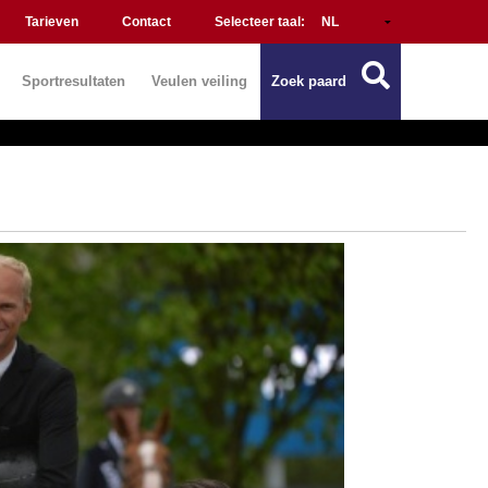
Tarieven
Contact
Selecteer taal:
Sportresultaten
Veulen veiling
Zoek paard