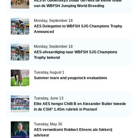
AES'er Obolenskys Dollar Girl wint de kleine finale
van de WBFSH Jumping World Breeding
Championship
Monday, September 18
AES Delegation to WBFSH SJG Champions Trophy
Announced
Monday, September 18
AES-afvaardiging naar WBFSH SJG Champions
Trophy bekend
Tuesday, August 1
Summer mare and yougstock evaluations
Tuesday, June 13
Elite AES hengst Chilli B en Alexander Butler tweede
in de CSI4* 1.45m rubriek in Poznan!
Tuesday, May 30
AES verwelkomt Robbert Ehrens als fokkerij
adviseur