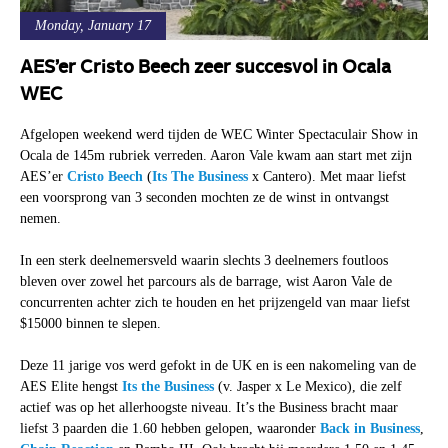
Monday, January 17
AES’er Cristo Beech zeer succesvol in Ocala
WEC
Afgelopen weekend werd tijden de WEC Winter Spectaculair Show in
Ocala de 145m rubriek verreden. Aaron Vale kwam aan start met zijn
AES’er
Cristo Beech
(
Its The Business
x Cantero). Met maar liefst
een voorsprong van 3 seconden mochten ze de winst in ontvangst
nemen.
In een sterk deelnemersveld waarin slechts 3 deelnemers foutloos
bleven over zowel het parcours als de barrage, wist Aaron Vale de
concurrenten achter zich te houden en het prijzengeld van maar liefst
$15000 binnen te slepen.
Deze 11 jarige vos werd gefokt in de UK en is een nakomeling van de
AES Elite hengst
Its the Business
(v. Jasper x Le Mexico), die zelf
actief was op het allerhoogste niveau. It’s the Business bracht maar
liefst 3 paarden die 1.60 hebben gelopen, waaronder
Back in Business
,