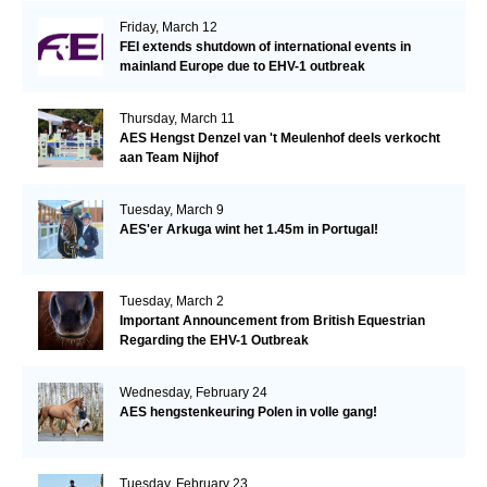
Friday, March 12
FEI extends shutdown of international events in
mainland Europe due to EHV-1 outbreak
Thursday, March 11
AES Hengst Denzel van 't Meulenhof deels verkocht
aan Team Nijhof
Tuesday, March 9
AES'er Arkuga wint het 1.45m in Portugal!
Tuesday, March 2
Important Announcement from British Equestrian
Regarding the EHV-1 Outbreak
Wednesday, February 24
AES hengstenkeuring Polen in volle gang!
Tuesday, February 23