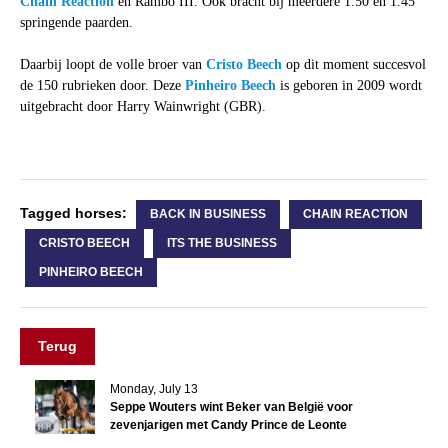
Chain Reaction
en Rambo III. Ook bracht bij meerdere 1.50 en 1.45
springende paarden.
Daarbij loopt de volle broer van
Cristo Beech
op dit moment succesvol
de 150 rubrieken door. Deze
Pinheiro Beech
is geboren in 2009 wordt
uitgebracht door Harry Wainwright (GBR).
Tagged horses:
BACK IN BUSINESS
CHAIN REACTION
CRISTO BEECH
ITS THE BUSINESS
PINHEIRO BEECH
Terug
Monday, July 13
Seppe Wouters wint Beker van België voor
zevenjarigen met Candy Prince de Leonte