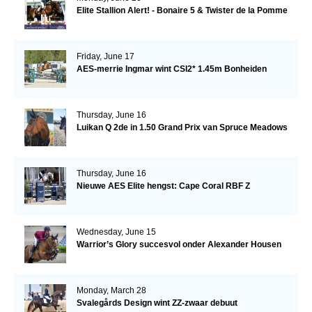
Elite Stallion Alert! - Bonaire 5 & Twister de la Pomme
Friday, June 17
AES-merrie Ingmar wint CSI2* 1.45m Bonheiden
Thursday, June 16
Luikan Q 2de in 1.50 Grand Prix van Spruce Meadows
Thursday, June 16
Nieuwe AES Elite hengst: Cape Coral RBF Z
Wednesday, June 15
Warrior’s Glory succesvol onder Alexander Housen
Monday, March 28
Svalegårds Design wint ZZ-zwaar debuut