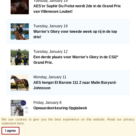
Tuesday, January 19
AES'er Saphir Du Frelut wordt 2de in de Grand Prix
van Villeneuve Loubet!
Tuesday, January 19
Warrior's Glory voor tweede week op rij in de top
drie!
Tuesday, January 12
Een derde plaats voor Warrior's Glory in de CSI2*
Grand Prix.
Monday, January 11
AES hengst El Barone 111 Z naar Malin Baryard-
Johnsson
Friday, January 8
Opwaardeerkeuring Opglabeek
We use cookies to give you the best experience on this website.
Read our privacy
statement here.
Monday, January 4
I agree
AES zoekt nieuwe collega!