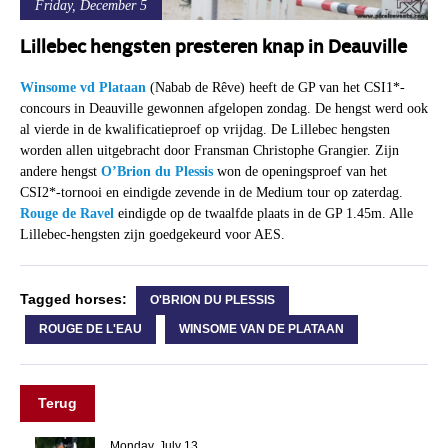
Friday, December 5
Lillebec hengsten presteren knap in Deauville
Winsome vd Plataan
(Nabab de Rêve) heeft de GP van het CSI1*-
concours in Deauville gewonnen afgelopen zondag. De hengst werd ook
al vierde in de kwalificatieproef op vrijdag. De Lillebec hengsten
worden allen uitgebracht door Fransman Christophe Grangier. Zijn
andere hengst
O’Brion du Plessis
won de openingsproef van het
CSI2*-tornooi en eindigde zevende in de Medium tour op zaterdag.
Rouge de Ravel
eindigde op de twaalfde plaats in de GP 1.45m. Alle
Lillebec-hengsten zijn goedgekeurd voor AES.
Tagged horses:
O'BRION DU PLESSIS
ROUGE DE L'EAU
WINSOME VAN DE PLATAAN
Terug
Monday, July 13