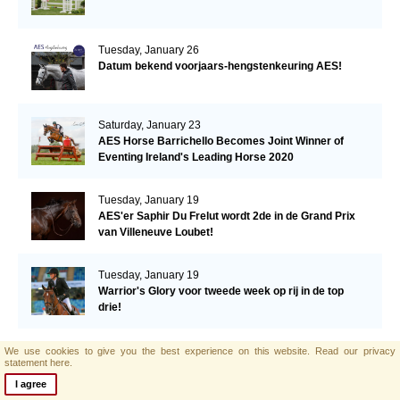
Tuesday, January 26
Datum bekend voorjaars-hengstenkeuring AES!
Saturday, January 23
AES Horse Barrichello Becomes Joint Winner of
Eventing Ireland's Leading Horse 2020
Tuesday, January 19
AES'er Saphir Du Frelut wordt 2de in de Grand Prix
van Villeneuve Loubet!
Tuesday, January 19
Warrior's Glory voor tweede week op rij in de top
drie!
Tuesday, January 12
We use cookies to give you the best experience on this website.
Read our privacy
statement here.
Een derde plaats voor Warrior's Glory in de CSI2*
Grand Prix.
I agree