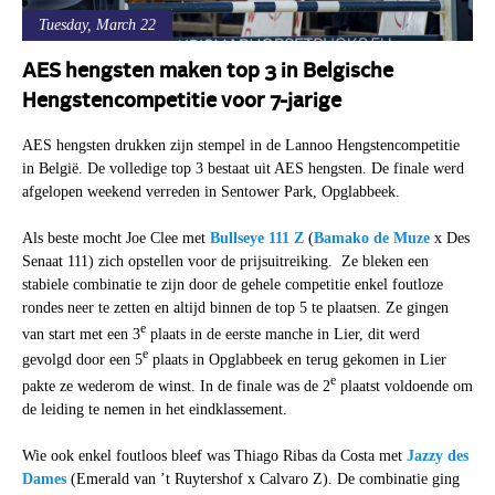
Tuesday, March 22
AES hengsten maken top 3 in Belgische
Hengstencompetitie voor 7-jarige
AES hengsten drukken zijn stempel in de Lannoo Hengstencompetitie
in België. De volledige top 3 bestaat uit AES hengsten. De finale werd
afgelopen weekend verreden in Sentower Park, Opglabbeek.
Als beste mocht Joe Clee met
Bullseye 111 Z
(
Bamako de Muze
x Des
Senaat 111) zich opstellen voor de prijsuitreiking. Ze bleken een
stabiele combinatie te zijn door de gehele competitie enkel foutloze
rondes neer te zetten en altijd binnen de top 5 te plaatsen. Ze gingen
e
van start met een 3
plaats in de eerste manche in Lier, dit werd
e
gevolgd door een 5
plaats in Opglabbeek en terug gekomen in Lier
e
pakte ze wederom de winst. In de finale was de 2
plaatst voldoende om
de leiding te nemen in het eindklassement.
Wie ook enkel foutloos bleef was Thiago Ribas da Costa met
Jazzy des
Dames
(Emerald van ’t Ruytershof x Calvaro Z). De combinatie ging