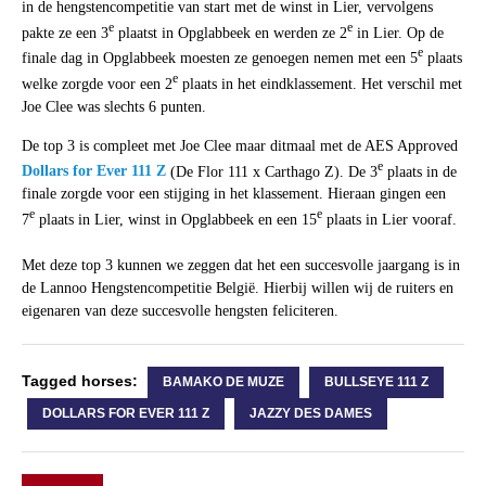
in de hengstencompetitie van start met de winst in Lier, vervolgens
e
e
pakte ze een 3
plaatst in Opglabbeek en werden ze 2
in Lier. Op de
e
finale dag in Opglabbeek moesten ze genoegen nemen met een 5
plaats
e
welke zorgde voor een 2
plaats in het eindklassement. Het verschil met
Joe Clee was slechts 6 punten.
De top 3 is compleet met Joe Clee maar ditmaal met de AES Approved
e
Dollars for Ever 111 Z
(De Flor 111 x Carthago Z). De 3
plaats in de
finale zorgde voor een stijging in het klassement. Hieraan gingen een
e
e
7
plaats in Lier, winst in Opglabbeek en een 15
plaats in Lier vooraf.
Met deze top 3 kunnen we zeggen dat het een succesvolle jaargang is in
de Lannoo Hengstencompetitie België. Hierbij willen wij de ruiters en
eigenaren van deze succesvolle hengsten feliciteren.
Tagged horses:
BAMAKO DE MUZE
BULLSEYE 111 Z
DOLLARS FOR EVER 111 Z
JAZZY DES DAMES