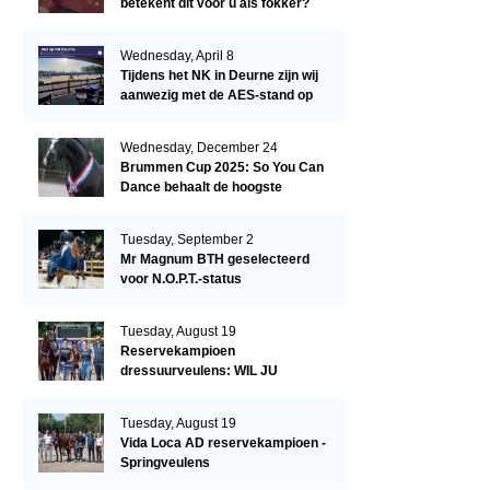
betekent dit voor u als fokker?
Wednesday, April 8
Tijdens het NK in Deurne zijn wij
aanwezig met de AES-stand op
het terrein!
Wednesday, December 24
Brummen Cup 2025: So You Can
Dance behaalt de hoogste
dressuurscore!
Tuesday, September 2
Mr Magnum BTH geselecteerd
voor N.O.P.T.-status
Tuesday, August 19
Reservekampioen
dressuurveulens: WIL JU
KIZZUBI
Tuesday, August 19
Vida Loca AD reservekampioen -
Springveulens