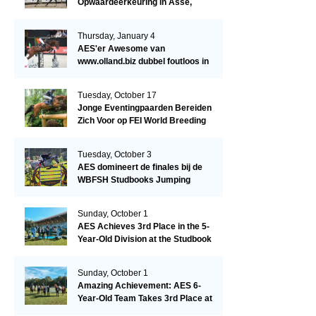
Opwaardeerkeuring in Asse,
België.
Thursday, January 4
AES'er Awesome van
www.olland.biz dubbel foutloos in
Blom Hengstencompetitie 1.10!
Tuesday, October 17
Jonge Eventingpaarden Bereiden
Zich Voor op FEI World Breeding
Championship 2023!
Tuesday, October 3
AES domineert de finales bij de
WBFSH Studbooks Jumping
Global Champions Trophy!
Sunday, October 1
AES Achieves 3rd Place in the 5-
Year-Old Division at the Studbook
Competition in Valkenswaard –
Remarkable!
Sunday, October 1
Amazing Achievement: AES 6-
Year-Old Team Takes 3rd Place at
the Studbook Competition in