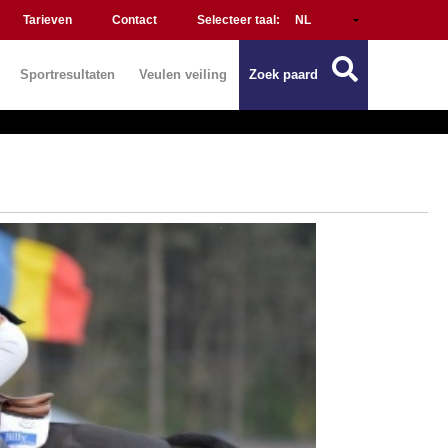
Tarieven
Contact
Selecteer taal:
Sportresultaten
Veulen veiling
Zoek paard