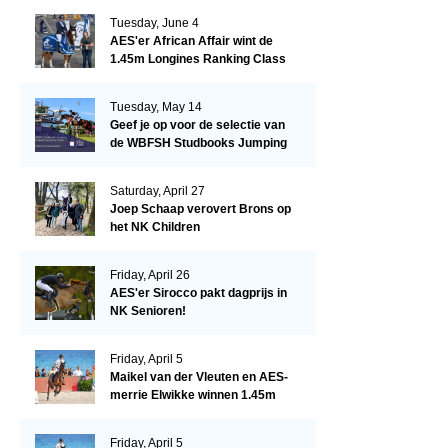
Tuesday, June 4
AES'er African Affair wint de
1.45m Longines Ranking Class
op de Mullingar International
Show
Tuesday, May 14
Geef je op voor de selectie van
de WBFSH Studbooks Jumping
Global Champions Trophy!
Saturday, April 27
Joep Schaap verovert Brons op
het NK Children
Friday, April 26
AES'er Sirocco pakt dagprijs in
NK Senioren!
Friday, April 5
Maikel van der Vleuten en AES-
merrie Elwikke winnen 1.45m
CSI*5 Miami!
Friday, April 5