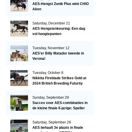
AES-Hengst Zonik Plus wint CHIO
Aken
Saturday, December 21
AES Hengstenkeuring: Een dag
vol hoogtepunten
Tuesday, November 12
AES'er Billy Matador tweede in
Verona!
Tuesday, October 8
Nikkita Fireblade Strikes Gold at
2024 British Breeding Futurity
Sunday, September 29
Succes voor AES-combinaties in
de kleine finale 6-jarige: Speller
en Schellekens in de top drie
Saturday, September 28
AES behaalt 3e plaats in finale