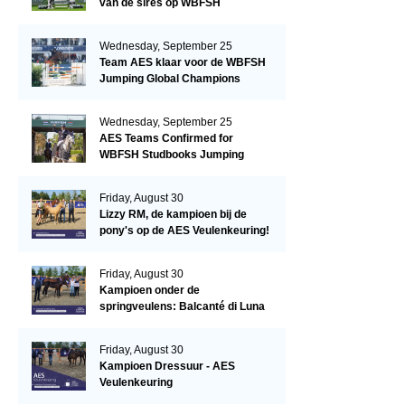
van de sires op WBFSH
Studbooks Jumping Global
Champions Trophy
Wednesday, September 25
Team AES klaar voor de WBFSH
Jumping Global Champions
Trophy in Valkenswaard!
Wednesday, September 25
AES Teams Confirmed for
WBFSH Studbooks Jumping
Global Champions Trophy
Friday, August 30
Lizzy RM, de kampioen bij de
pony's op de AES Veulenkeuring!
Friday, August 30
Kampioen onder de
springveulens: Balcanté di Luna
Friday, August 30
Kampioen Dressuur - AES
Veulenkeuring