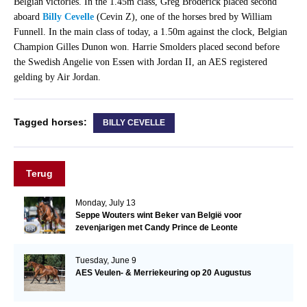
Belgian victories. In the 1.45m class, Greg Broderick placed second
aboard
Billy Cevelle
(Cevin Z), one of the horses bred by William
Funnell. In the main class of today, a 1.50m against the clock, Belgian
Champion Gilles Dunon won. Harrie Smolders placed second before
the Swedish Angelie von Essen with Jordan II, an AES registered
gelding by Air Jordan.
Tagged horses:
BILLY CEVELLE
Terug
Monday, July 13
Seppe Wouters wint Beker van België voor
zevenjarigen met Candy Prince de Leonte
Tuesday, June 9
AES Veulen- & Merriekeuring op 20 Augustus