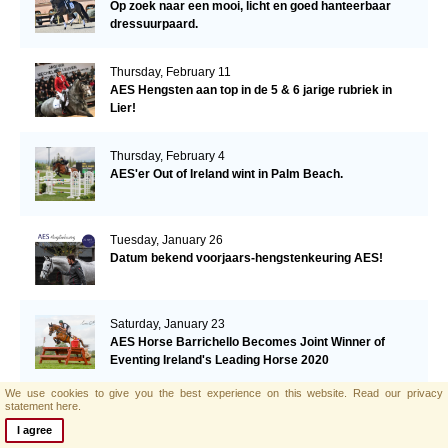
Op zoek naar een mooi, licht en goed hanteerbaar
dressuurpaard.
Thursday, February 11
AES Hengsten aan top in de 5 & 6 jarige rubriek in
Lier!
Thursday, February 4
AES'er Out of Ireland wint in Palm Beach.
Tuesday, January 26
Datum bekend voorjaars-hengstenkeuring AES!
Saturday, January 23
AES Horse Barrichello Becomes Joint Winner of
Eventing Ireland's Leading Horse 2020
We use cookies to give you the best experience on this website.
Read our privacy
statement here.
Tuesday, January 19
AES'er Saphir Du Frelut wordt 2de in de Grand Prix
I agree
van Villeneuve Loubet!