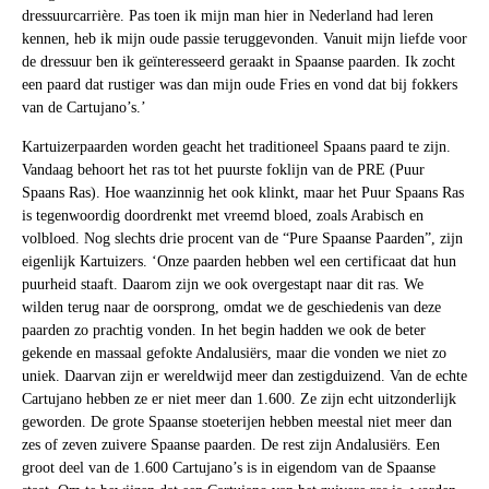
dressuurcarrière. Pas toen ik mijn man hier in Nederland had leren
kennen, heb ik mijn oude passie teruggevonden. Vanuit mijn liefde voor
de dressuur ben ik geïnteresseerd geraakt in Spaanse paarden. Ik zocht
een paard dat rustiger was dan mijn oude Fries en vond dat bij fokkers
van de Cartujano’s.’
Kartuizerpaarden worden geacht het traditioneel Spaans paard te zijn.
Vandaag behoort het ras tot het puurste foklijn van de PRE (Puur
Spaans Ras). Hoe waanzinnig het ook klinkt, maar het Puur Spaans Ras
is tegenwoordig doordrenkt met vreemd bloed, zoals Arabisch en
volbloed. Nog slechts drie procent van de “Pure Spaanse Paarden”, zijn
eigenlijk Kartuizers. ‘Onze paarden hebben wel een certificaat dat hun
puurheid staaft. Daarom zijn we ook overgestapt naar dit ras. We
wilden terug naar de oorsprong, omdat we de geschiedenis van deze
paarden zo prachtig vonden. In het begin hadden we ook de beter
gekende en massaal gefokte Andalusiërs, maar die vonden we niet zo
uniek. Daarvan zijn er wereldwijd meer dan zestigduizend. Van de echte
Cartujano hebben ze er niet meer dan 1.600. Ze zijn echt uitzonderlijk
geworden. De grote Spaanse stoeterijen hebben meestal niet meer dan
zes of zeven zuivere Spaanse paarden. De rest zijn Andalusiërs. Een
groot deel van de 1.600 Cartujano’s is in eigendom van de Spaanse