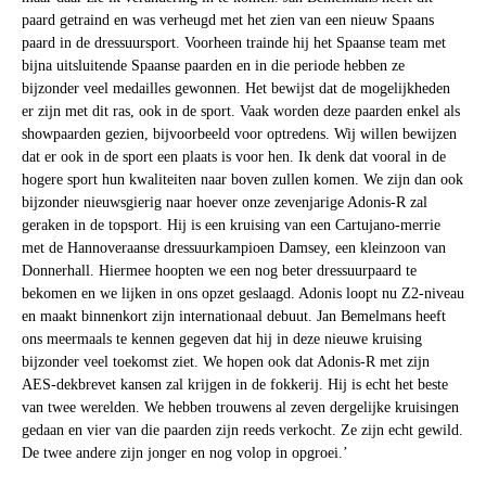
paard getraind en was verheugd met het zien van een nieuw Spaans
paard in de dressuursport. Voorheen trainde hij het Spaanse team met
bijna uitsluitende Spaanse paarden en in die periode hebben ze
bijzonder veel medailles gewonnen. Het bewijst dat de mogelijkheden
er zijn met dit ras, ook in de sport. Vaak worden deze paarden enkel als
showpaarden gezien, bijvoorbeeld voor optredens. Wij willen bewijzen
dat er ook in de sport een plaats is voor hen. Ik denk dat vooral in de
hogere sport hun kwaliteiten naar boven zullen komen. We zijn dan ook
bijzonder nieuwsgierig naar hoever onze zevenjarige Adonis-R zal
geraken in de topsport. Hij is een kruising van een Cartujano-merrie
met de Hannoveraanse dressuurkampioen Damsey, een kleinzoon van
Donnerhall. Hiermee hoopten we een nog beter dressuurpaard te
bekomen en we lijken in ons opzet geslaagd. Adonis loopt nu Z2-niveau
en maakt binnenkort zijn internationaal debuut. Jan Bemelmans heeft
ons meermaals te kennen gegeven dat hij in deze nieuwe kruising
bijzonder veel toekomst ziet. We hopen ook dat Adonis-R met zijn
AES-dekbrevet kansen zal krijgen in de fokkerij. Hij is echt het beste
van twee werelden. We hebben trouwens al zeven dergelijke kruisingen
gedaan en vier van die paarden zijn reeds verkocht. Ze zijn echt gewild.
De twee andere zijn jonger en nog volop in opgroei.’