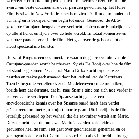
wereldwijd bijna tien miljoen klanten. In november heeft de film de
award van beste documentaire over paarden gewonnen op het Horse
Film Festival in New York. Je moet hem zien. De film duurt anderhalf
uur lang en is beklijvend van begin tot einde. Generoso, de AES-
gekeurde Cartujano-hengst die we verkocht hebben naar Frankrijk, staat
op alle affiches en flyers over de hele wereld. In totaal komen zeven
van onze paarden voor in de film. Het gaat over de geboorte tot de
meest spectaculaire kunsten.’
Horse of Kings is een documentaire waarin de ganse evolutie van de
Cartujano-paarden wordt beschreven. Sylvia De Rooij over hoe de film
tot stand is gekomen: ‘Scenarist Mario Dirkx kocht bij ons twee
paarden en raakte gecharmeerd door het verhaal van de Kartuizers.
Toen ik begon te vertellen over de Middeleeuwen en de monniken,
boeide hem dat dermate, dat hij naar Spanje ging om zich nog verder in
het verhaal te verdiepen. Een Spaanse tachtiger met een
encyclopedische kennis over het Spaanse paard heeft hem verder
geïnspireerd om met zijn project door te gaan. Uiteindelijk is de film
letterlijk gebaseerd op het verhaal dat die ex-trainer vertelt aan Mario.
De zoektocht naar de roots van Mario’s paarden is de leidraad
gedurende heel de film. Het gaat over geschiedenis, geheimen en de
geplogendheden van het Cartujano-paard. Om alles in beeld te brengen,