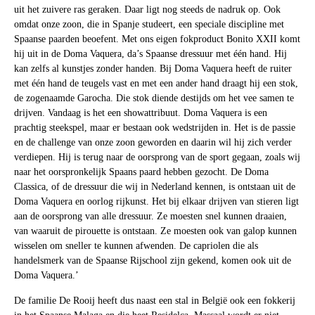
uit het zuivere ras geraken. Daar ligt nog steeds de nadruk op. Ook
omdat onze zoon, die in Spanje studeert, een speciale discipline met
Spaanse paarden beoefent. Met ons eigen fokproduct Bonito XXII komt
hij uit in de Doma Vaquera, da’s Spaanse dressuur met één hand. Hij
kan zelfs al kunstjes zonder handen. Bij Doma Vaquera heeft de ruiter
met één hand de teugels vast en met een ander hand draagt hij een stok,
de zogenaamde Garocha. Die stok diende destijds om het vee samen te
drijven. Vandaag is het een showattribuut. Doma Vaquera is een
prachtig steekspel, maar er bestaan ook wedstrijden in. Het is de passie
en de challenge van onze zoon geworden en daarin wil hij zich verder
verdiepen. Hij is terug naar de oorsprong van de sport gegaan, zoals wij
naar het oorspronkelijk Spaans paard hebben gezocht. De Doma
Classica, of de dressuur die wij in Nederland kennen, is ontstaan uit de
Doma Vaquera en oorlog rijkunst. Het bij elkaar drijven van stieren ligt
aan de oorsprong van alle dressuur. Ze moesten snel kunnen draaien,
van waaruit de pirouette is ontstaan. Ze moesten ook van galop kunnen
wisselen om sneller te kunnen afwenden. De capriolen die als
handelsmerk van de Spaanse Rijschool zijn gekend, komen ook uit de
Doma Vaquera.’
De familie De Rooij heeft dus naast een stal in België ook een fokkerij