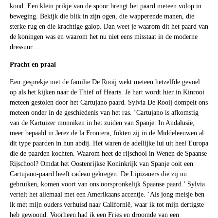
koud. Een klein prikje van de spoor brengt het paard meteen volop in
beweging. Bekijk die blik in zijn ogen, die wapperende manen, die
sterke rug en die krachtige galop. Dan weet je waarom dit het paard van
de koningen was en waarom het nu niet eens misstaat in de moderne
dressuur…
Pracht en praal
Een gesprekje met de familie De Rooij wekt meteen hetzelfde gevoel
op als het kijken naar de Thief of Hearts. Je hart wordt hier in Kinrooi
meteen gestolen door het Cartujano paard. Sylvia De Rooij dompelt ons
meteen onder in de geschiedenis van het ras. ‘Cartujano is afkomstig
van de Kartuizer monniken in het zuiden van Spanje. In Andalusië,
meer bepaald in Jerez de la Frontera, fokten zij in de Middeleeuwen al
dit type paarden in hun abdij. Het waren de adellijke lui uit heel Europa
die de paarden kochten. Waarom heet de rijschool in Wenen de Spaanse
Rijschool? Omdat het Oostenrijkse Koninkrijk van Spanje ooit een
Cartujano-paard heeft cadeau gekregen. De Lipizaners die zij nu
gebruiken, komen voort van ons oorspronkelijk Spaanse paard.’ Sylvia
vertelt het allemaal met een Amerikaans accentje. ‘Als jong meisje ben
ik met mijn ouders verhuisd naar Californië, waar ik tot mijn dertigste
heb gewoond. Voorheen had ik een Fries en droomde van een