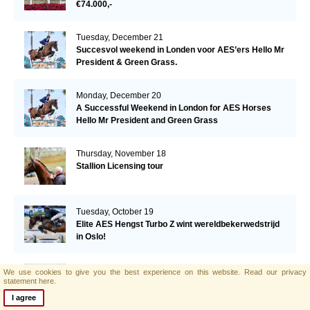
€74.000,-
Tuesday, December 21
Succesvol weekend in Londen voor AES’ers Hello Mr
President & Green Grass.
Monday, December 20
A Successful Weekend in London for AES Horses
Hello Mr President and Green Grass
Thursday, November 18
Stallion Licensing tour
Tuesday, October 19
Elite AES Hengst Turbo Z wint wereldbekerwedstrijd
in Oslo!
Tuesday, September 28
We use cookies to give you the best experience on this website.
Read our privacy
statement here.
Datum AES Hengstenkeuring bekend!
I agree