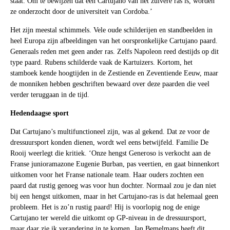
staat. Om te bewijzen dat een Cartujano van het zuivere ras is, worden
ze onderzocht door de universiteit van Cordoba.’
Het zijn meestal schimmels. Vele oude schilderijen en standbeelden in
heel Europa zijn afbeeldingen van het oorspronkelijke Cartujano paard.
Generaals reden met geen ander ras. Zelfs Napoleon reed destijds op dit
type paard. Rubens schilderde vaak de Kartuizers. Kortom, het
stamboek kende hoogtijden in de Zestiende en Zeventiende Eeuw, maar
de monniken hebben geschriften bewaard over deze paarden die veel
verder teruggaan in de tijd.
Hedendaagse sport
Dat Cartujano’s multifunctioneel zijn, was al gekend. Dat ze voor de
dressuursport konden dienen, wordt wel eens betwijfeld. Familie De
Rooij weerlegt die kritiek. ‘Onze hengst Generoso is verkocht aan de
Franse junioramazone Eugenie Burban, pas veertien, en gaat binnenkort
uitkomen voor het Franse nationale team. Haar ouders zochten een
paard dat rustig genoeg was voor hun dochter. Normaal zou je dan niet
bij een hengst uitkomen, maar in het Cartujano-ras is dat helemaal geen
probleem. Het is zo’n rustig paard! Hij is voorlopig nog de enige
Cartujano ter wereld die uitkomt op GP-niveau in de dressuursport,
maar daar zie ik verandering in te komen. Jan Bemelmans heeft dit