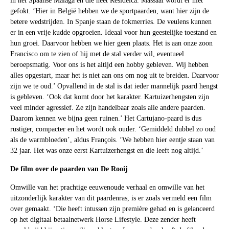
in het Spaanse Malaga en die heet Residelca. Massaal wordt er niet
gefokt. ‘Hier in België hebben we de sportpaarden, want hier zijn de
betere wedstrijden. In Spanje staan de fokmerries. De veulens kunnen
er in een vrije kudde opgroeien. Ideaal voor hun geestelijke toestand en
hun groei. Daarvoor hebben we hier geen plaats. Het is aan onze zoon
Francisco om te zien of hij met de stal verder wil, eventueel
beroepsmatig. Voor ons is het altijd een hobby gebleven. Wij hebben
alles opgestart, maar het is niet aan ons om nog uit te breiden. Daarvoor
zijn we te oud.’ Opvallend in de stal is dat ieder mannelijk paard hengst
is gebleven. ‘Ook dat komt door het karakter. Kartuizerhengsten zijn
veel minder agressief. Ze zijn handelbaar zoals alle andere paarden.
Daarom kennen we bijna geen ruinen.’ Het Cartujano-paard is dus
rustiger, compacter en het wordt ook ouder. ‘Gemiddeld dubbel zo oud
als de warmbloeden’, aldus François. ‘We hebben hier eentje staan van
32 jaar. Het was onze eerst Kartuizerhengst en die leeft nog altijd.’
De film over de paarden van De Rooij
Omwille van het prachtige eeuwenoude verhaal en omwille van het
uitzonderlijk karakter van dit paardenras, is er zoals vermeld een film
over gemaakt. ‘Die heeft intussen zijn première gehad en is gelanceerd
op het digitaal betaalnetwerk Horse Lifestyle. Deze zender heeft