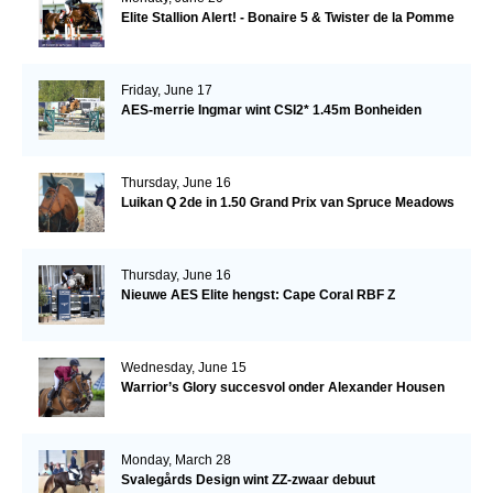
Elite Stallion Alert! - Bonaire 5 & Twister de la Pomme
Friday, June 17
AES-merrie Ingmar wint CSI2* 1.45m Bonheiden
Thursday, June 16
Luikan Q 2de in 1.50 Grand Prix van Spruce Meadows
Thursday, June 16
Nieuwe AES Elite hengst: Cape Coral RBF Z
Wednesday, June 15
Warrior’s Glory succesvol onder Alexander Housen
Monday, March 28
Svalegårds Design wint ZZ-zwaar debuut