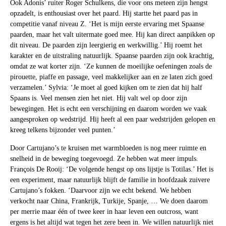
Ook Adonis’ ruiter Roger Schulkens, die voor ons meteen zijn hengst
opzadelt, is enthousiast over het paard. Hij startte het paard pas in
competitie vanaf niveau Z. ‘Het is mijn eerste ervaring met Spaanse
paarden, maar het valt uitermate goed mee. Hij kan direct aanpikken op
dit niveau. De paarden zijn leergierig en werkwillig.’ Hij roemt het
karakter en de uitstraling natuurlijk. Spaanse paarden zijn ook krachtig,
omdat ze wat korter zijn. ‘Ze kunnen de moeilijke oefeningen zoals de
pirouette, piaffe en passage, veel makkelijker aan en ze laten zich goed
verzamelen.’ Sylvia: ‘Je moet al goed kijken om te zien dat hij half
Spaans is. Veel mensen zien het niet. Hij valt wel op door zijn
bewegingen. Het is echt een verschijning en daarom worden we vaak
aangesproken op wedstrijd. Hij heeft al een paar wedstrijden gelopen en
kreeg telkens bijzonder veel punten.’
Door Cartujano’s te kruisen met warmbloeden is nog meer ruimte en
snelheid in de beweging toegevoegd. Ze hebben wat meer impuls.
François De Rooij: ‘De volgende hengst op ons lijstje is Totilas.’ Het is
een experiment, maar natuurlijk blijft de familie in hoofdzaak zuivere
Cartujano’s fokken. ‘Daarvoor zijn we echt bekend. We hebben
verkocht naar China, Frankrijk, Turkije, Spanje, … We doen daarom
per merrie maar één of twee keer in haar leven een outcross, want
ergens is het altijd wat tegen het zere been in. We willen natuurlijk niet