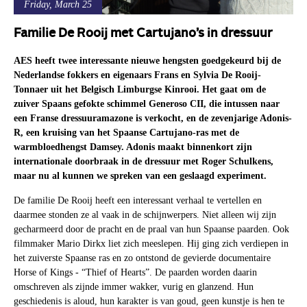
Friday, March 25
Familie De Rooij met Cartujano’s in dressuur
AES heeft twee interessante nieuwe hengsten goedgekeurd bij de
Nederlandse fokkers en eigenaars Frans en Sylvia De Rooij-
Tonnaer uit het Belgisch Limburgse Kinrooi. Het gaat om de
zuiver Spaans gefokte schimmel Generoso CII, die intussen naar
een Franse dressuuramazone is verkocht, en de zevenjarige Adonis-
R, een kruising van het Spaanse Cartujano-ras met de
warmbloedhengst Damsey. Adonis maakt binnenkort zijn
internationale doorbraak in de dressuur met Roger Schulkens,
maar nu al kunnen we spreken van een geslaagd experiment.
De familie De Rooij heeft een interessant verhaal te vertellen en
daarmee stonden ze al vaak in de schijnwerpers. Niet alleen wij zijn
gecharmeerd door de pracht en de praal van hun Spaanse paarden. Ook
filmmaker Mario Dirkx liet zich meeslepen. Hij ging zich verdiepen in
het zuiverste Spaanse ras en zo ontstond de gevierde documentaire
Horse of Kings - “Thief of Hearts”. De paarden worden daarin
omschreven als zijnde immer wakker, vurig en glanzend. Hun
geschiedenis is aloud, hun karakter is van goud, geen kunstje is hen te