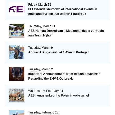
Friday, March 12
FEI extends shutdown of international events in
mainland Europe due to EHV-1 outbreak
Thursday, March 11
AES Hengst Denzel van 't Meulenhof deels verkocht
aan Team Nijhof
Tuesday, March 9
AES'er Arkuga wint het 1.45m in Portugal!
Tuesday, March 2
Important Announcement from British Equestrian
Regarding the EHV-1 Outbreak
Wednesday, February 24
AES hengstenkeuring Polen in volle gang!
Tuesday, February 23