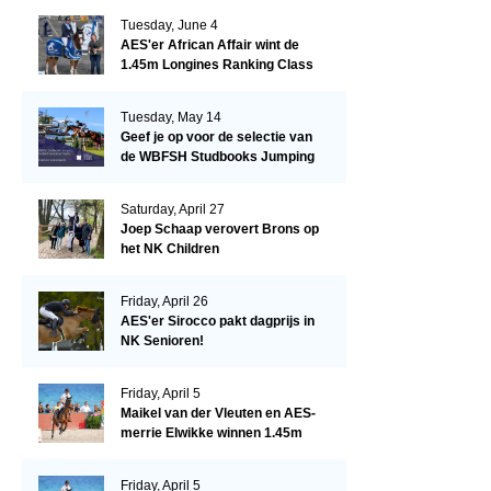
Tuesday, June 4
AES'er African Affair wint de
1.45m Longines Ranking Class
op de Mullingar International
Show
Tuesday, May 14
Geef je op voor de selectie van
de WBFSH Studbooks Jumping
Global Champions Trophy!
Saturday, April 27
Joep Schaap verovert Brons op
het NK Children
Friday, April 26
AES'er Sirocco pakt dagprijs in
NK Senioren!
Friday, April 5
Maikel van der Vleuten en AES-
merrie Elwikke winnen 1.45m
CSI*5 Miami!
Friday, April 5