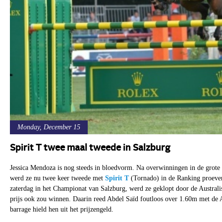
Monday, December 15
Spirit T twee maal tweede in Salzburg
Jessica Mendoza is nog steeds in bloedvorm. Na overwinningen in de grote 
werd ze nu twee keer tweede met
Spirit T
(Tornado) in de Ranking proeven
zaterdag in het Championat van Salzburg, werd ze geklopt door de Australi
prijs ook zou winnen. Daarin reed Abdel Saïd foutloos over 1.60m met de 
barrage hield hen uit het prijzengeld.