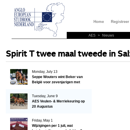
Home
Registreer
AES
>
Nieuws
Spirit T twee maal tweede in Sa
Monday, July 13
Seppe Wouters wint Beker van
België voor zevenjarigen met
Candy Prince de Leonte
Tuesday, June 9
AES Veulen- & Merriekeuring op
20 Augustus
Friday, May 1
Wijzigingen per 1 juli, wat