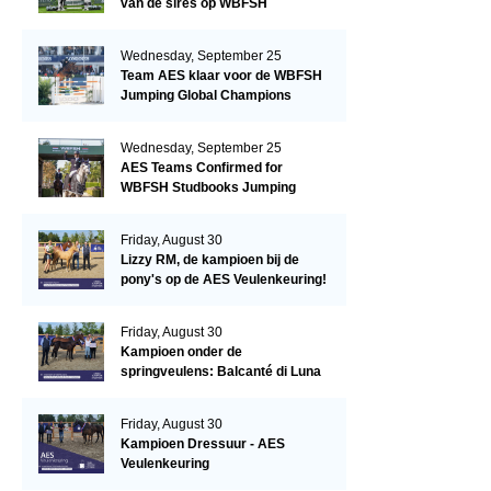
van de sires op WBFSH
Studbooks Jumping Global
Champions Trophy
Wednesday, September 25
Team AES klaar voor de WBFSH
Jumping Global Champions
Trophy in Valkenswaard!
Wednesday, September 25
AES Teams Confirmed for
WBFSH Studbooks Jumping
Global Champions Trophy
Friday, August 30
Lizzy RM, de kampioen bij de
pony's op de AES Veulenkeuring!
Friday, August 30
Kampioen onder de
springveulens: Balcanté di Luna
Friday, August 30
Kampioen Dressuur - AES
Veulenkeuring