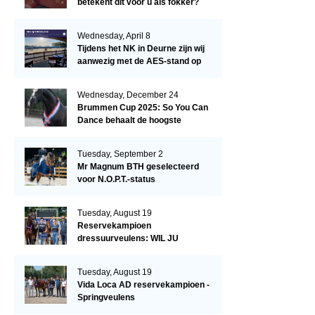
betekent dit voor u als fokker?
Wednesday, April 8
Tijdens het NK in Deurne zijn wij
aanwezig met de AES-stand op
het terrein!
Wednesday, December 24
Brummen Cup 2025: So You Can
Dance behaalt de hoogste
dressuurscore!
Tuesday, September 2
Mr Magnum BTH geselecteerd
voor N.O.P.T.-status
Tuesday, August 19
Reservekampioen
dressuurveulens: WIL JU
KIZZUBI
Tuesday, August 19
Vida Loca AD reservekampioen -
Springveulens