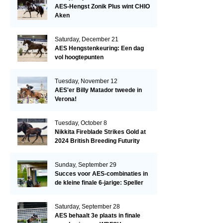
AES-Hengst Zonik Plus wint CHIO
Aken
Saturday, December 21
AES Hengstenkeuring: Een dag
vol hoogtepunten
Tuesday, November 12
AES'er Billy Matador tweede in
Verona!
Tuesday, October 8
Nikkita Fireblade Strikes Gold at
2024 British Breeding Futurity
Sunday, September 29
Succes voor AES-combinaties in
de kleine finale 6-jarige: Speller
en Schellekens in de top drie
Saturday, September 28
AES behaalt 3e plaats in finale