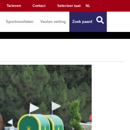
Tarieven
Contact
Selecteer taal:
Sportresultaten
Veulen veiling
Zoek paard