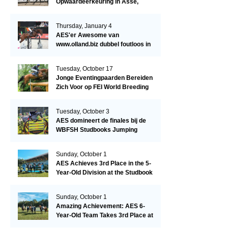
Opwaardeerkeuring in Asse,
België.
Thursday, January 4
AES'er Awesome van
www.olland.biz dubbel foutloos in
Blom Hengstencompetitie 1.10!
Tuesday, October 17
Jonge Eventingpaarden Bereiden
Zich Voor op FEI World Breeding
Championship 2023!
Tuesday, October 3
AES domineert de finales bij de
WBFSH Studbooks Jumping
Global Champions Trophy!
Sunday, October 1
AES Achieves 3rd Place in the 5-
Year-Old Division at the Studbook
Competition in Valkenswaard –
Remarkable!
Sunday, October 1
Amazing Achievement: AES 6-
Year-Old Team Takes 3rd Place at
the Studbook Competition in