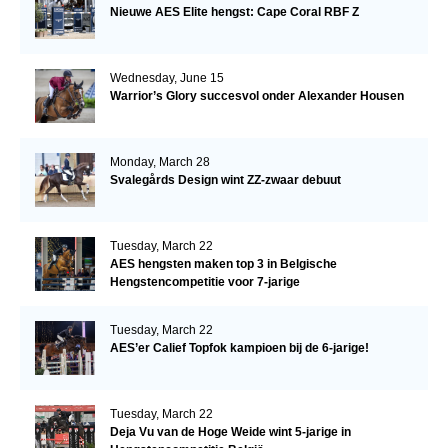
Nieuwe AES Elite hengst: Cape Coral RBF Z
Wednesday, June 15
Warrior’s Glory succesvol onder Alexander Housen
Monday, March 28
Svalegårds Design wint ZZ-zwaar debuut
Tuesday, March 22
AES hengsten maken top 3 in Belgische
Hengstencompetitie voor 7-jarige
Tuesday, March 22
AES’er Calief Topfok kampioen bij de 6-jarige!
Tuesday, March 22
Deja Vu van de Hoge Weide wint 5-jarige in