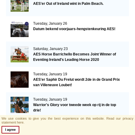
AES'er Out of Ireland wint in Palm Beach.
Tuesday, January 26
Datum bekend voorjaars-hengstenkeuring AES!
Saturday, January 23
AES Horse Barrichello Becomes Joint Winner of
Eventing Ireland's Leading Horse 2020
Tuesday, January 19
AES'er Saphir Du Frelut wordt 2de in de Grand Prix
van Villeneuve Loubet!
Tuesday, January 19
Warrior's Glory voor tweede week op rij in de top
drie!
We use cookies to give you the best experience on this website.
Read our privacy
statement here.
Tuesday, January 12
I agree
Een derde plaats voor Warrior's Glory in de CSI2*