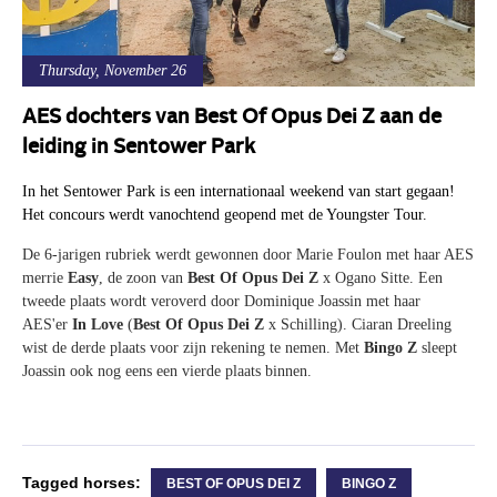
Thursday, November 26
AES dochters van Best Of Opus Dei Z aan de
leiding in Sentower Park
In het Sentower Park is een internationaal weekend van start gegaan!
Het concours werdt vanochtend geopend met de Youngster Tour.
De 6-jarigen rubriek werdt gewonnen door Marie Foulon
met haar AES
merrie
Easy
, de zoon van
Best Of Opus Dei Z
x Ogano Sitte. Een
tweede plaats wordt veroverd door Dominique Joassin met haar
AES'er
In Love
(
Best Of Opus Dei Z
x Schilling). Ciaran Dreeling
wist de derde plaats voor zijn rekening te nemen. Met
Bingo Z
sleept
Joassin ook nog eens een
vierde
plaats binnen.
Tagged horses:
BEST OF OPUS DEI Z
BINGO Z